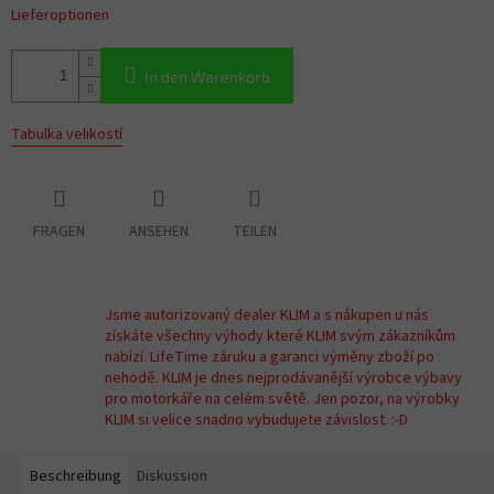
Lieferoptionen
In den Warenkorb
Tabulka velikostí
FRAGEN
ANSEHEN
TEILEN
Jsme autorizovaný dealer KLIM a s nákupen u nás
získáte všechny výhody které KLIM svým zákazníkům
nabízí. LifeTime záruku a garanci výměny zboží po
nehodě. KLIM je dnes nejprodávanější výrobce výbavy
pro motorkáře na celém světě. Jen pozor, na výrobky
KLIM si velice snadno vybudujete závislost. :-D
Beschreibung
Diskussion