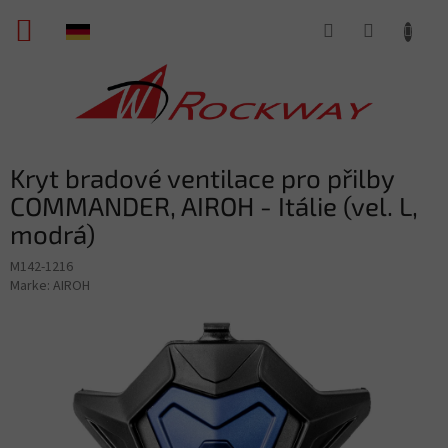
Zum
WARENKORB
Inhalt
springen
Kryt bradové ventilace pro přilby
COMMANDER, AIROH - Itálie (vel. L,
modrá)
M142-1216
Marke:
AIROH