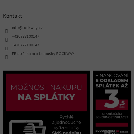
Kontakt
info
@
rockway.cz
+420777100147
+420777100147
FB stránka pro fanoušky ROCKWAY