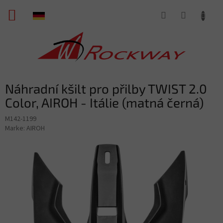
Zum
WARENKORB
Inhalt
springen
Náhradní kšilt pro přilby TWIST 2.0
Color, AIROH - Itálie (matná černá)
M142-1199
Marke:
AIROH