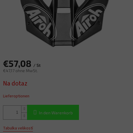
€57,08
/ St
€47,17 ohne MwSt.
Verkaufspreis:
Na dotaz
Lieferoptionen
In den Warenkorb
Tabulka velikostí