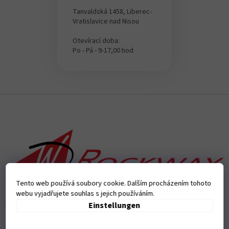
Tanvaldská 1458, Liberec-
Vratislavice nad Nisou
Otevírací doba:
Po - Pá - 9-17,00 hod
F
u
ß
z
e
i
l
e
Tento web používá soubory cookie. Dalším procházením tohoto
webu vyjadřujete souhlas s jejich používáním.
Přijímáme online platby
Einstellungen