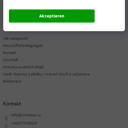
Akzeptieren
Informace pro vás
Jak nakupovat
Geschäftsbedingungen
Kontakt
Geschäft
Ochrana osobních údajů
Ceník dopravy a platby / vrácení zboží a reklamace
Reklamace
Kontakt
info
@
rockway.cz
+420777100147