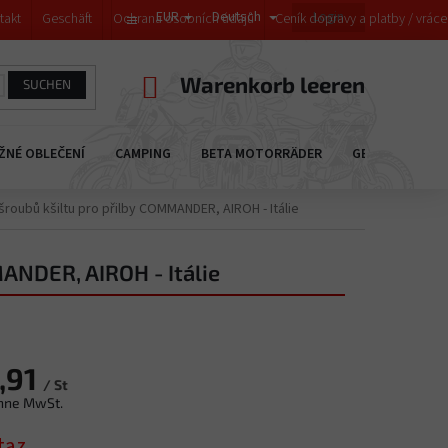
EUR
Deutsch
Login
takt
Geschäft
Ochrana osobních údajů
Ceník dopravy a platby / vrác
WARENKORB
Warenkorb leeren
SUCHEN
ŽNÉ OBLEČENÍ
CAMPING
BETA MOTORRÄDER
GESCHENKGUTS
šroubů kšiltu pro přilby COMMANDER, AIROH - Itálie
ANDER, AIROH - Itálie
,91
/ St
hne MwSt.
preis:
taz