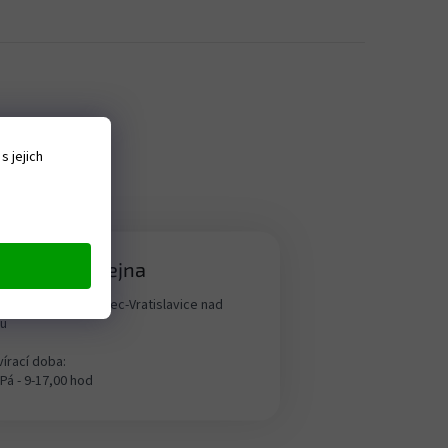
 jejich
menná prodejna
aldská 1458, Liberec-Vratislavice nad
ou
írací doba:
 Pá - 9-17,00 hod