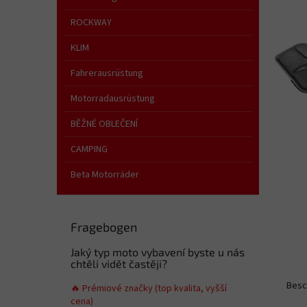
t
e
ROCKWAY
KLIM
Fahrerausrüstung
Motorradausrüstung
BĚŽNÉ OBLEČENÍ
CAMPING
Beta Motorräder
Fragebogen
Jaký typ moto vybavení byste u nás
chtěli vidět častěji?
Besc
🔥 Prémiové značky (top kvalita, vyšší
cena)