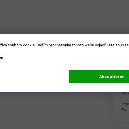
ívá soubory cookie. Dalším procházením tohoto webu vyjadřujete souhlas s
en
Akzeptieren
Ka
Tanv
Nis
Otev
Po -