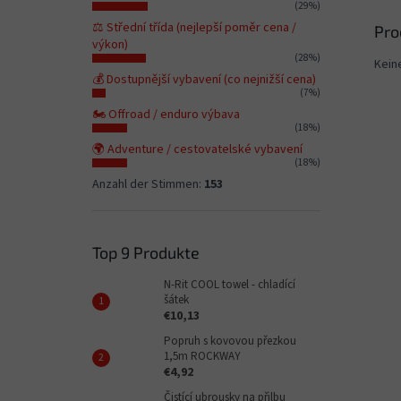
(29%)
⚖️ Střední třída (nejlepší poměr cena /
Pro
výkon)
(28%)
Kein
💰 Dostupnější vybavení (co nejnižší cena)
(7%)
🏍️ Offroad / enduro výbava
(18%)
🌍 Adventure / cestovatelské vybavení
(18%)
Anzahl der Stimmen:
153
Top 9 Produkte
N-Rit COOL towel - chladící
šátek
€10,13
Popruh s kovovou přezkou
1,5m ROCKWAY
€4,92
Čistící ubrousky na přilbu