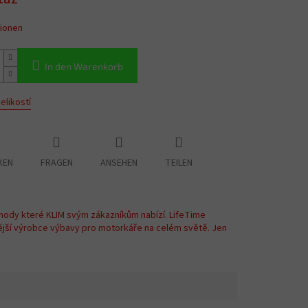
tionen
In den Warenkorb
elikostí
KEN
FRAGEN
ANSEHEN
TEILEN
hody které KLIM svým zákazníkům nabízí. LifeTime
ější výrobce výbavy pro motorkáře na celém světě. Jen