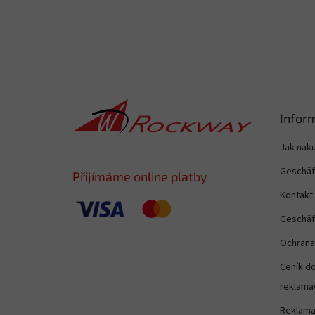
F
u
Infor
ß
z
Jak nak
e
Geschäf
i
Přijímáme online platby
l
Kontakt
e
Geschäf
Ochrana
Ceník do
reklama
Reklam