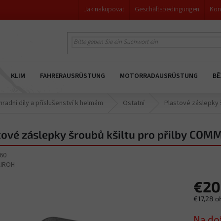
Jak nakupovat
Geschäftsbedingungen
Kon
KLIM
FAHRERAUSRÜSTUNG
MOTORRADAUSRÜSTUNG
BĚ
hradní díly a příslušenství k helmám
Ostatní
Plastové záslepky 
tové záslepky šroubů kšiltu pro přilby COMM
60
AIROH
€20
€17,28 o
Verkaufs
Na do