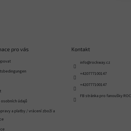
mace pro vás
Kontakt
upovat
info
@
rockway.cz
tsbedingungen
+420777100147
+420777100147
t
FB stránka pro fanoušky R
 osobních údajů
pravy a platby / vrácení zboží a
ce
ace