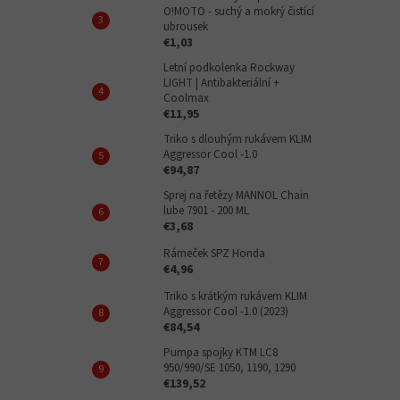
O!MOTO - suchý a mokrý čistící
ubrousek
€1,03
Letní podkolenka Rockway
LIGHT | Antibakteriální +
Coolmax
€11,95
Triko s dlouhým rukávem KLIM
Aggressor Cool -1.0
€94,87
Sprej na řetězy MANNOL Chain
lube 7901 - 200 ML
€3,68
Rámeček SPZ Honda
€4,96
Triko s krátkým rukávem KLIM
Aggressor Cool -1.0 (2023)
€84,54
Pumpa spojky KTM LC8
950/990/SE 1050, 1190, 1290
€139,52