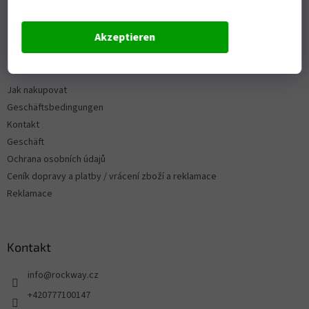
Akzeptieren
Informace pro vás
Jak nakupovat
Geschäftsbedingungen
Kontakt
Geschäft
Ochrana osobních údajů
Ceník dopravy a platby / vrácení zboží a reklamace
Reklamace
Kontakt
info
@
rockway.cz
+420777100147