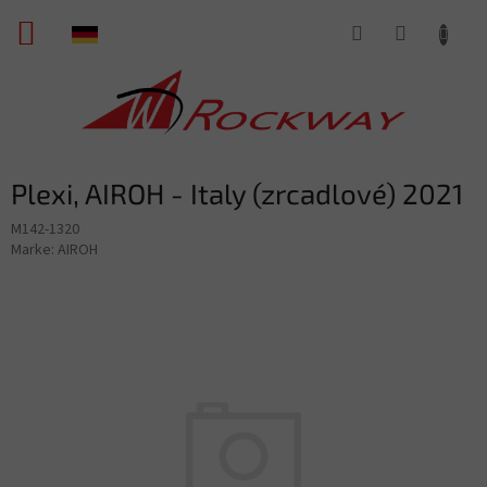
Zum
WARENKORB
Inhalt
springen
Plexi, AIROH - Italy (zrcadlové) 2021
M142-1320
Marke:
AIROH