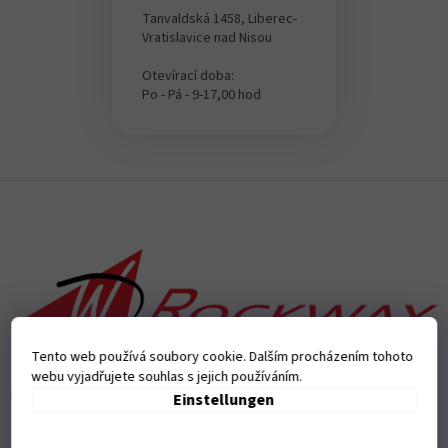
Tanvaldská 1458, Liberec-
Vratislavice nad Nisou
Otevírací doba:
Po - Pá - 9-17,00 hod
F
u
ß
z
e
i
l
e
Tento web používá soubory cookie. Dalším procházením tohoto
webu vyjadřujete souhlas s jejich používáním.
Přijímáme online platby
Einstellungen