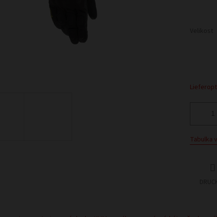
Velikost
Lieferop
Tabulka v
DRUC