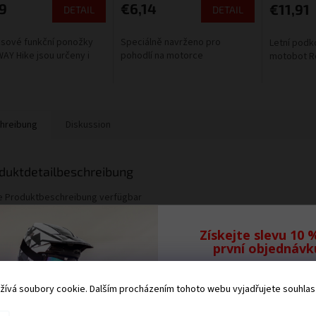
9
€6,14
€11,91
DETAIL
DETAIL
sové funkční ponožky
Speciálně navrženo pro
Letní podk
Y Hike jsou určeny i
pohodlí na motorce
motobot Ro
hreibung
Diskussion
duktdetailbeschreibung
e Produktbeschreibung verfügbar
Získejte slevu 10 
první objednávk
Přihlaste se k odb
ívá soubory cookie. Dalším procházením tohoto webu vyjadřujete souhlas s
našeho newsletteru,
Vám neunikne žád