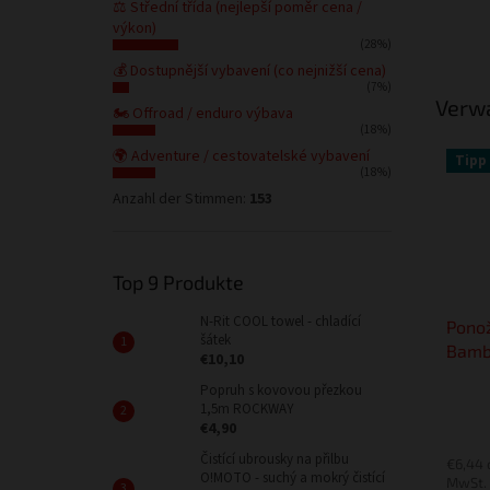
⚖️ Střední třída (nejlepší poměr cena /
výkon)
(28%)
💰 Dostupnější vybavení (co nejnižší cena)
(7%)
Verw
🏍️ Offroad / enduro výbava
(18%)
🌍 Adventure / cestovatelské vybavení
Tipp
(18%)
Anzahl der Stimmen:
153
Top 9 Produkte
N-Rit COOL towel - chladící
Ponož
šátek
Bamb
€10,10
Popruh s kovovou přezkou
1,5m ROCKWAY
€4,90
Čistící ubrousky na přilbu
€6,44
O!MOTO - suchý a mokrý čistící
MwSt.