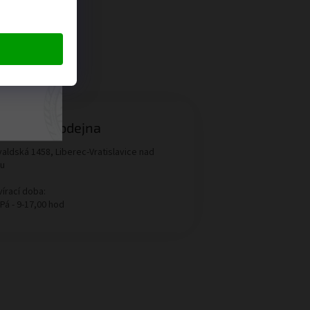
ngové
menná prodejna
aldská 1458, Liberec-Vratislavice nad
ou
írací doba:
 Pá - 9-17,00 hod