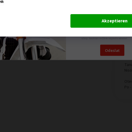
en
novinka.
Akzeptieren
Odesláním formuláře dáváte souhlas se
zpracováním osobních údajů pro marketi
účely. Souhlas můžete kdykoliv odvolat.
Odeslat
Ka
Tanv
Nis
Otev
Po -