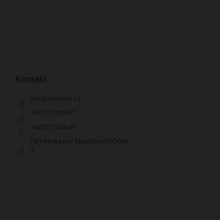
Kontakt
info
@
rockway.cz
+420777100147
+420777100147
FB stránka pro fanoušky ROCKWA
Y