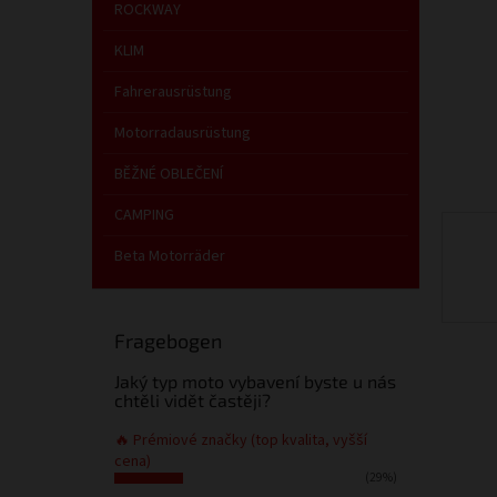
e
ROCKWAY
KLIM
Fahrerausrüstung
Motorradausrüstung
BĚŽNÉ OBLEČENÍ
CAMPING
Beta Motorräder
Fragebogen
Jaký typ moto vybavení byste u nás
chtěli vidět častěji?
🔥 Prémiové značky (top kvalita, vyšší
cena)
(29%)