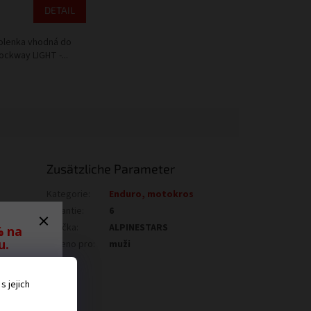
DETAIL
olenka vhodná do
ckway LIGHT -...
Zusätzliche Parameter
Kategorie
:
Enduro, motokros
Garantie
:
6
Značka
:
ALPINESTARS
% na
u.
Určeno pro
:
muži
ěru
 jejich
 ať
ná