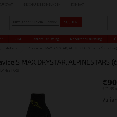
KUPOVAT
GESCHÄFTSBEDINGUNGEN
KONTAKT
GESCHÄFT
SUCHEN
AY
KLIM
Fahrerausrüstung
Motorradausrüstung
BĚ
, motokros
Rukavice S MAX DRYSTAR, ALPINESTARS (černá/žlutá fluo
avice S MAX DRYSTAR, ALPINESTARS (če
ALPINESTARS
€90
€74,89 
Verkaufs
Varia