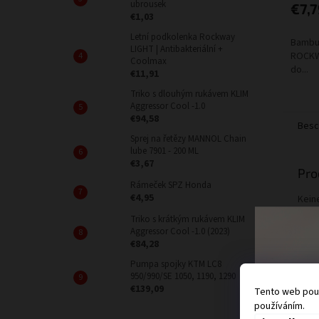
ubrousek
€7,7
€1,03
Letní podkolenka Rockway
Bambu
LIGHT | Antibakteriální +
ROCKWA
Coolmax
do...
€11,91
Triko s dlouhým rukávem KLIM
Aggressor Cool -1.0
€94,58
Besc
Sprej na řetězy MANNOL Chain
lube 7901 - 200 ML
€3,67
Pro
Rámeček SPZ Honda
€4,95
Kein
Triko s krátkým rukávem KLIM
Aggressor Cool -1.0 (2023)
€84,28
Pumpa spojky KTM LC8
950/990/SE 1050, 1190, 1290
€139,09
Tento web použ
používáním.