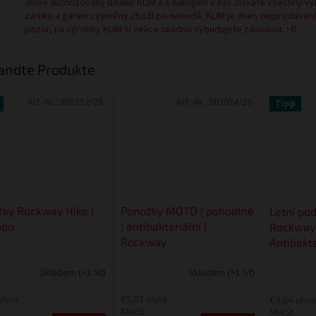
Jsme autorizovaný dealer KLIM a s nákupen u nás získáte všechny vý
záruku a garanci výměny zboží po nehodě. KLIM je dnes nejprodávan
pozor, na výrobky KLIM si velice snadno vybudujete závislost. :-D
andte Produkte
Art.-Nr.:
565352/28-
Art.-Nr.:
563024/28-
Tipp
ky Rockway Hike |
Ponožky MOTO | pohodlné
Letní po
oo
| antibakteriální |
Rockway 
Rockway
Antibakt
Skladem
(>1 St)
Skladem
(>1 St)
 ohne
€5,07 ohne
€9,84 ohn
MwSt.
MwSt.