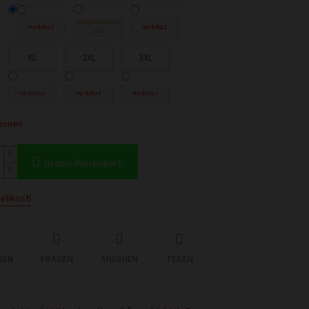
objednáme pro
na dotaz
na dotaz
vás
XL
2XL
3XL
na dotaz
na dotaz
na dotaz
tionen
In den Warenkorb
elikostí
KEN
FRAGEN
ANSEHEN
TEILEN