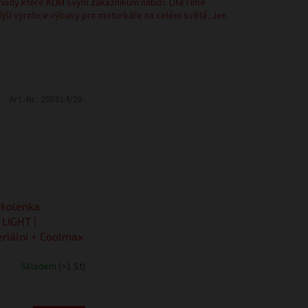
hody které KLIM svým zákazníkům nabízí. LifeTime
ější výrobce výbavy pro motorkáře na celém světě. Jen
Art.-Nr.:
205814/28-
dkolenka
LIGHT |
eriální + Coolmax
Skladem
(>1 St)
e