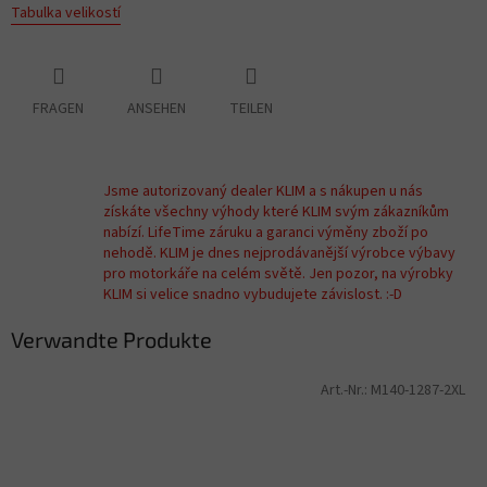
Tabulka velikostí
FRAGEN
ANSEHEN
TEILEN
Jsme autorizovaný dealer KLIM a s nákupen u nás
získáte všechny výhody které KLIM svým zákazníkům
nabízí. LifeTime záruku a garanci výměny zboží po
nehodě. KLIM je dnes nejprodávanější výrobce výbavy
pro motorkáře na celém světě. Jen pozor, na výrobky
KLIM si velice snadno vybudujete závislost. :-D
Verwandte Produkte
Art.-Nr.:
M140-1287-2XL