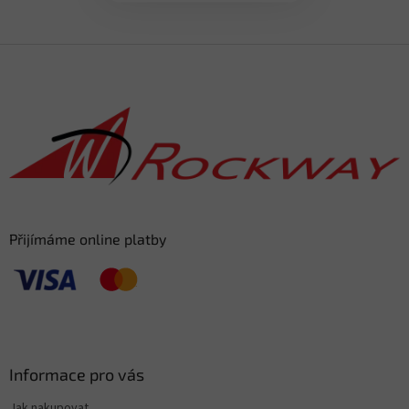
F
u
ß
z
e
i
l
e
Přijímáme online platby
Informace pro vás
Jak nakupovat