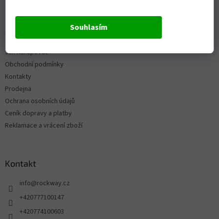
Souhlasím
Informace pro vás
Jak nakupovat
Obchodní podmínky
Kontakty
Prodejna
Ochrana osobních údajů
Ceník dopravy a platby
Reklamace a vrácení zboží
Kontakt
info
@
rockway.cz
+420777100147
+420774100603