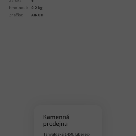
Záruka
:
6
Hmotnost
:
0.2 kg
Značka
:
AIROH
Kamenná
prodejna
Tanvaldská 1458, Liberec-