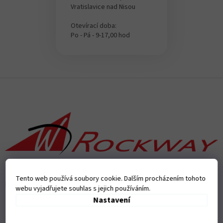
Vratislavice nad Nisou
Otevírací doba:
Po - Pá - 9-17,00 hod
Z
á
p
a
t
í
Tento web používá soubory cookie. Dalším procházením tohoto
Přijímáme online platby
webu vyjadřujete souhlas s jejich používáním.
Nastavení