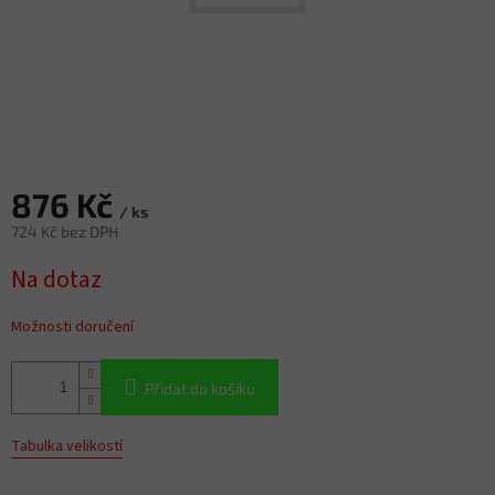
876 Kč
/ ks
724 Kč bez DPH
Měrná
Na dotaz
cena:
Možnosti doručení
Přidat do košíku
Tabulka velikostí