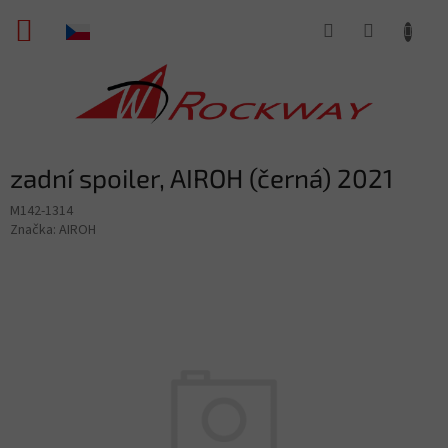
Přejít
NÁKUPNÍ
na
obsah
KOŠÍK
zadní spoiler, AIROH (černá) 2021
M142-1314
Značka:
AIROH