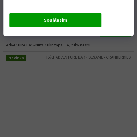
Objednáme pro vás
Souhlasím
57 Kč bez DPH
Do košíku
69 Kč
Adventure Bar - Nuts Cukr zapaluje, tuky nesou....
Kód:
ADVENTURE BAR - SESAME - CRANBERRIES
Novinka