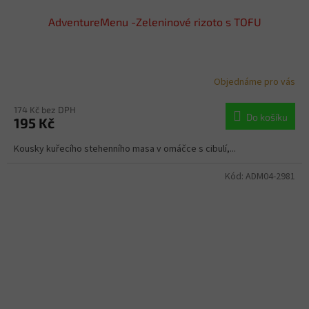
AdventureMenu -Zeleninové rizoto s TOFU
Objednáme pro vás
174 Kč bez DPH
Do košíku
195 Kč
Kousky kuřecího stehenního masa v omáčce s cibulí,...
Kód:
ADM04-2981