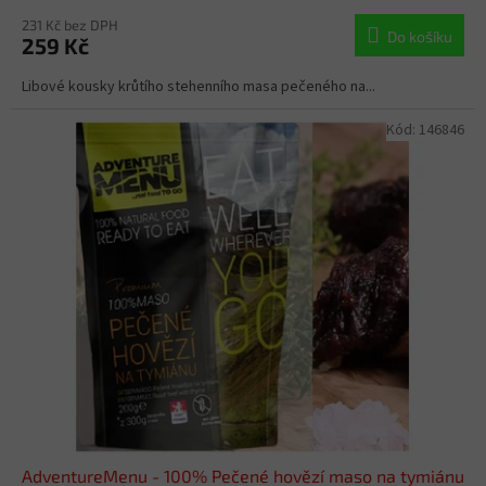
231 Kč bez DPH
Do košíku
259 Kč
Libové kousky krůtího stehenního masa pečeného na...
Kód:
146846
AdventureMenu - 100% Pečené hovězí maso na tymiánu