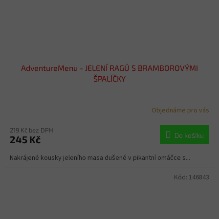
AdventureMenu - JELENÍ RAGÚ S BRAMBOROVÝMI
ŠPALÍČKY
Objednáme pro vás
219 Kč bez DPH
Do košíku
245 Kč
Nakrájené kousky jeleního masa dušené v pikantní omáčce s...
Kód:
146843