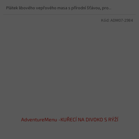
Plátek libového vepřového masa s přírodní šťávou, pro...
Kód:
ADM07-2984
AdventureMenu -KUŘECÍ NA DIVOKO S RÝŽÍ