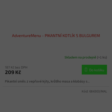
AdventureMenu - PIKANTNÍ KOTLÍK S BULGUREM
Skladem na prodejně
(>1 ks)
187 Kč bez DPH
Do košíku
209 Kč
Pikantní směs z vepřové kýty, krůtího masa a klobásy s...
Kód:
684303/MAL