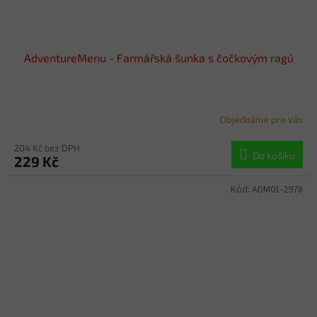
AdventureMenu - Farmářská šunka s čočkovým ragú
Objednáme pro vás
204 Kč bez DPH
Do košíku
229 Kč
Kód:
ADM01-2978