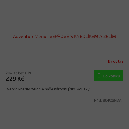
AdventureMenu- VEPŘOVÉ S KNEDLÍKEM A ZELÍM
Na dotaz
204 Kč bez DPH
Do košíku
229 Kč
"Vepřo knedlo zelo" je naše národní jídlo. Kousky...
Kód:
684306/MAL