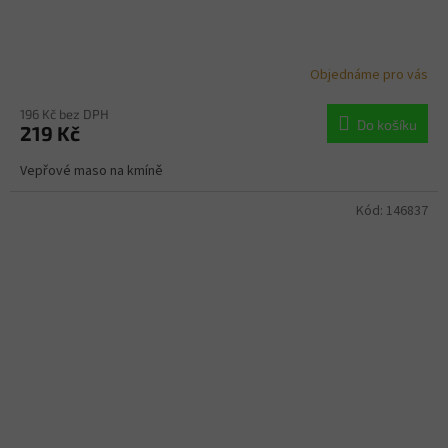
Objednáme pro vás
196 Kč bez DPH
Do košíku
219 Kč
Vepřové maso na kmíně
Kód:
146837