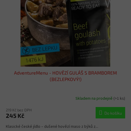
s
u
p
k
r
t
o
ů
d
u
k
t
ů
AdventureMenu - HOVĚZÍ GULÁŠ S BRAMBOREM
(BEZLEPKOVÝ!)
Skladem na prodejně
(>1 ks)
219 Kč bez DPH
Do košíku
245 Kč
Klasické české jídlo – dušené hovězí maso z býků z...