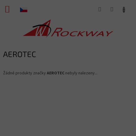
Přejít
NÁKUPNÍ
na
obsah
KOŠÍK
AEROTEC
Žádné produkty značky
AEROTEC
nebyly nalezeny...