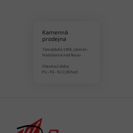
Kamenná
prodejna
Tanvaldská 1458, Liberec-
Vratislavice nad Nisou
Otevírací doba:
Po - Pá - 9-17,00 hod
Z
á
p
a
t