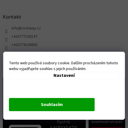
Kontakt
info
@
rockway.cz
+420777100147
+420774100603
FB stránka pro fanoušky ROCKWAY
rockway.cz/
Tento web používá soubory cookie. Dalším procházením tohoto
webu vyjadřujete souhlas s jejich používáním.
Nastavení
Souhlasím