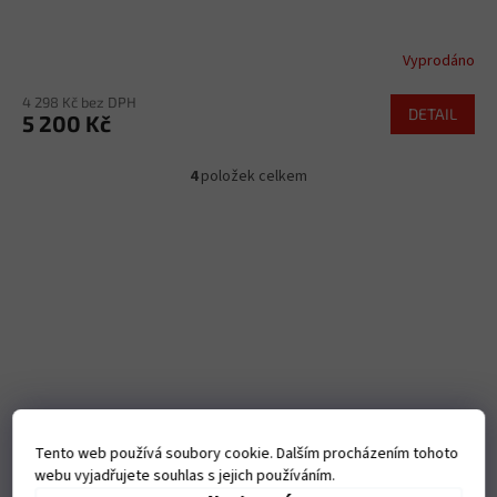
Vyprodáno
4 298 Kč bez DPH
DETAIL
5 200 Kč
4
položek celkem
O
v
l
á
d
a
c
í
p
r
v
k
y
Tento web používá soubory cookie. Dalším procházením tohoto
v
webu vyjadřujete souhlas s jejich používáním.
ý