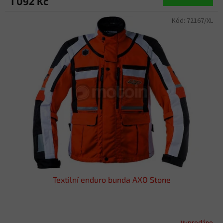
1 092 Kč
Kód:
72167/XL
Textilní enduro bunda AXO Stone