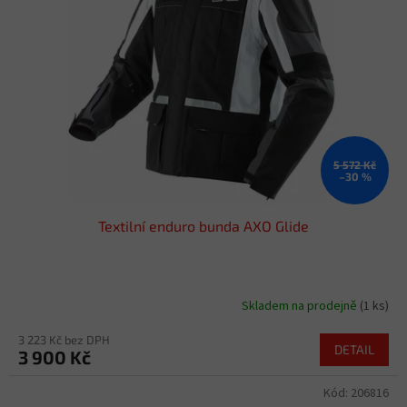
s
u
p
k
r
t
o
ů
d
u
k
t
ů
5 572 Kč
–30 %
Textilní enduro bunda AXO Glide
Skladem na prodejně
(1 ks)
3 223 Kč bez DPH
DETAIL
3 900 Kč
Kód:
206816