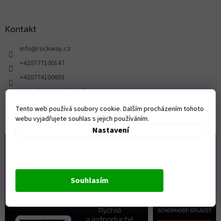
Kontakt
info
@
rockway.cz
+420777100147
+420774100603
FB stránka pro fanoušky ROCKWAY
rockway.cz/
Tento web používá soubory cookie. Dalším procházením tohoto
webu vyjadřujete souhlas s jejich používáním.
Nastavení
Souhlasím