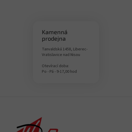
Kamenná
prodejna
Tanvaldská 1458, Liberec-
Vratislavice nad Nisou
Otevírací doba:
Po - Pá - 9-17,00 hod
Z
á
p
a
t