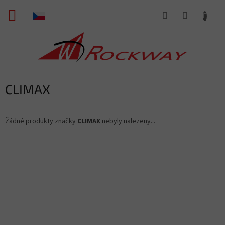
Přejít
NÁKUPNÍ
na
obsah
KOŠÍK
CLIMAX
Žádné produkty značky
CLIMAX
nebyly nalezeny...