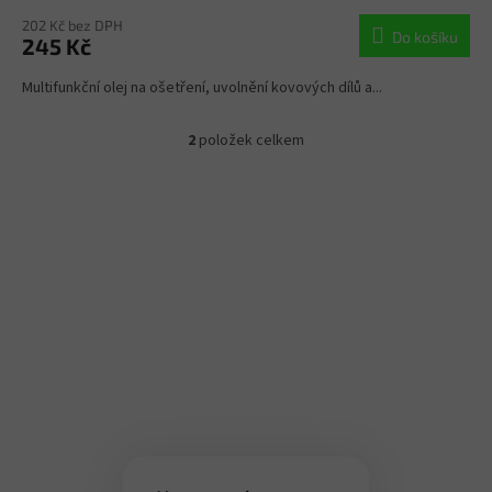
202 Kč bez DPH
Do košíku
245 Kč
Multifunkční olej na ošetření, uvolnění kovových dílů a...
2
položek celkem
O
v
l
á
d
a
c
í
p
r
v
k
y
v
ý
p
i