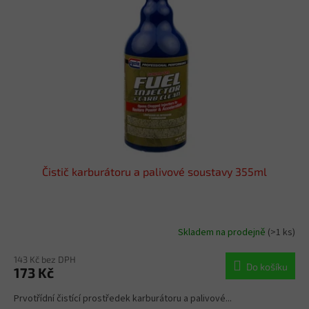
s
u
p
k
r
t
o
ů
d
u
k
t
ů
Čistič karburátoru a palivové soustavy 355ml
Skladem na prodejně
(>1 ks)
143 Kč bez DPH
Do košíku
173 Kč
Prvotřídní čistící prostředek karburátoru a palivové...