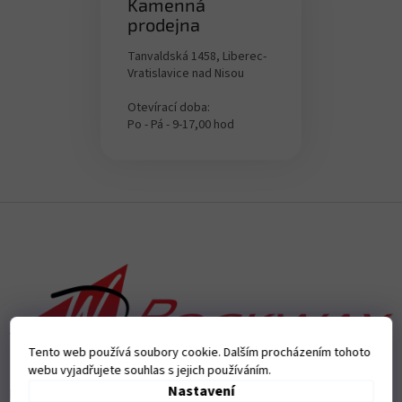
Kamenná
s
prodejna
u
Tanvaldská 1458, Liberec-
Vratislavice nad Nisou
Otevírací doba:
Po - Pá - 9-17,00 hod
Z
á
p
a
t
í
Tento web používá soubory cookie. Dalším procházením tohoto
webu vyjadřujete souhlas s jejich používáním.
Nastavení
Přijímáme online platby