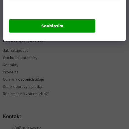
Souhlasím
Informace pro vás
Jak nakupovat
Obchodní podmínky
Kontakty
Prodejna
Ochrana osobních údajů
Ceník dopravy a platby
Reklamace a vrácení zboží
Kontakt
info
@
rockway.cz