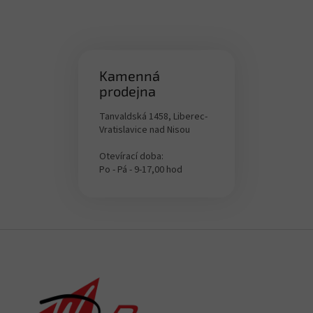
Kamenná
prodejna
Tanvaldská 1458, Liberec-
Vratislavice nad Nisou
Otevírací doba:
Po - Pá - 9-17,00 hod
Z
á
p
a
t