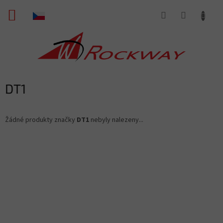
Přejít
NÁKUPNÍ
na
obsah
KOŠÍK
DT1
Žádné produkty značky
DT1
nebyly nalezeny...