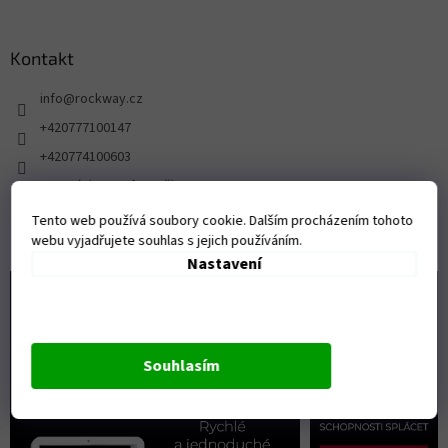
Kontakt
info
@
rockway.cz
+420777100147
+420774100603
FB stránka pro fanoušky ROCKWAY
rockway.cz/
Tento web používá soubory cookie. Dalším procházením tohoto
webu vyjadřujete souhlas s jejich používáním.
Nastavení
Souhlasím