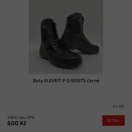
i
d
s
u
p
k
r
t
o
ů
d
u
k
t
ů
Boty ELEVEIT P O BOOTS černé
Do 48h
496 Kč bez DPH
DETAIL
600 Kč