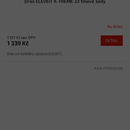
Dres ELEVEIT X-TREME 23 tmavě šedý
Na dotaz
1 107 Kč bez DPH
DETAIL
1 339 Kč
Dres od italského výrobce ELEVEIT.
Kód:
P03916/UNI