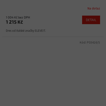
Na dotaz
1 004 Kč bez DPH
DETAIL
1 215 Kč
Dres od italské značky ELEVEIT.
Kód:
P03416/S