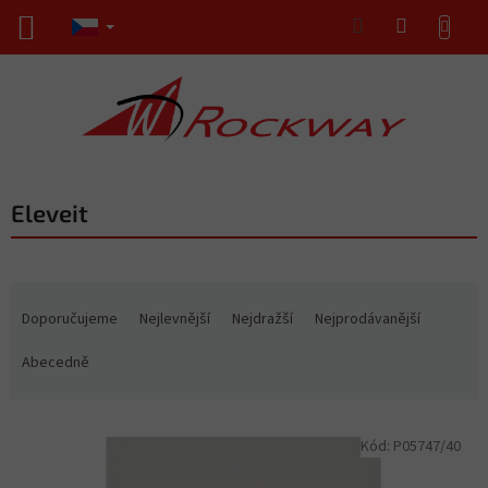
Přejít
NÁKUPNÍ
na
KOŠÍK
obsah
Eleveit
Ř
a
Doporučujeme
Nejlevnější
Nejdražší
Nejprodávanější
z
e
Abecedně
n
í
V
p
Kód:
P05747/40
ý
r
p
o