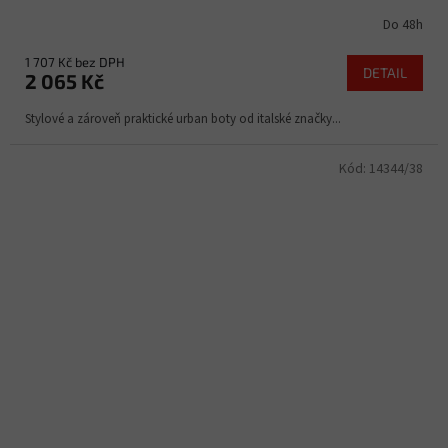
Do 48h
1 707 Kč bez DPH
DETAIL
2 065 Kč
Stylové a zároveň praktické urban boty od italské značky...
Kód:
14344/38