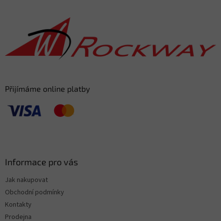
p
a
t
í
Přijímáme online platby
Informace pro vás
Jak nakupovat
Obchodní podmínky
Kontakty
Prodejna