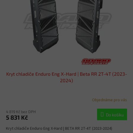
s
u
p
k
r
t
o
ů
d
u
k
t
ů
Kryt chladiče Enduro Eng X-Hard | Beta RR 2T-4T (2023-
2024)
Objednáme pro vás
4 819 Kč bez DPH
Do košíku
5 831 Kč
Kryt chladiče Enduro Eng X-Hard | BETA RR 2T-4T (2023-2024)