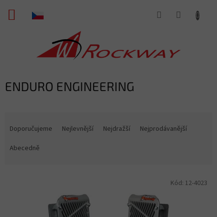
Přejít
NÁKUPNÍ
na
obsah
KOŠÍK
ENDURO ENGINEERING
Ř
a
Doporučujeme
Nejlevnější
Nejdražší
Nejprodávanější
z
e
Abecedně
n
í
V
p
Kód:
12-4023
ý
r
p
o
i
d