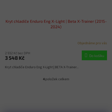
Kryt chladiče Enduro Eng X-Light | Beta X-Trainer (2015-
2024)
Objednáme pro vás
2 932 Kč bez DPH
Do košíku
3 548 Kč
Kryt chladiče Enduro Eng X-Light | BETA X-Trainer...
4
položek celkem
O
v
l
á
d
a
c