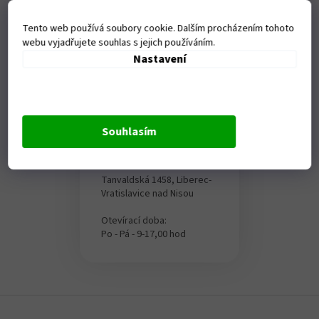
í
p
Tento web používá soubory cookie. Dalším procházením tohoto
r
webu vyjadřujete souhlas s jejich používáním.
v
Nastavení
k
y
v
ý
p
i
Souhlasím
Kamenná
s
prodejna
u
Tanvaldská 1458, Liberec-
Vratislavice nad Nisou
Otevírací doba:
Po - Pá - 9-17,00 hod
Z
á