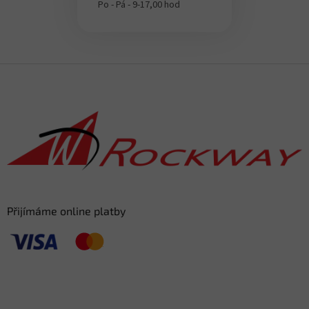
Po - Pá - 9-17,00 hod
Z
á
p
a
t
í
Přijímáme online platby