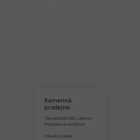
O
v
l
á
d
a
c
í
p
r
v
k
y
v
ý
p
i
Kamenná
s
prodejna
u
Tanvaldská 1458, Liberec-
Vratislavice nad Nisou
Otevírací doba: