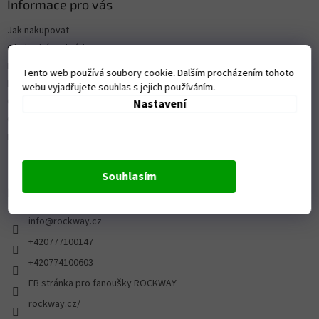
Informace pro vás
Jak nakupovat
Obchodní podmínky
Kontakty
Tento web používá soubory cookie. Dalším procházením tohoto
Prodejna
webu vyjadřujete souhlas s jejich používáním.
Ochrana osobních údajů
Nastavení
Ceník dopravy a platby
Reklamace a vrácení zboží
Souhlasím
Kontakt
info
@
rockway.cz
+420777100147
+420774100603
FB stránka pro fanoušky ROCKWAY
rockway.cz/