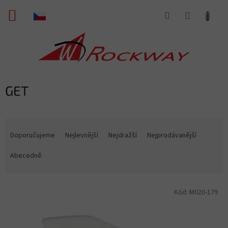
Přejít
NÁKUPNÍ
na
obsah
KOŠÍK
GET
Ř
a
Doporučujeme
Nejlevnější
Nejdražší
Nejprodávanější
z
e
Abecedně
n
í
V
p
Kód:
M020-179
ý
r
p
o
i
d