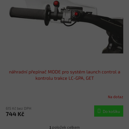
s
u
p
k
r
t
o
ů
d
u
k
t
ů
náhradní přepínač MODE pro systém launch control a
kontrolu trakce LC-GPA, GET
Na dotaz
615 Kč bez DPH
Do košíku
744 Kč
1
položek celkem