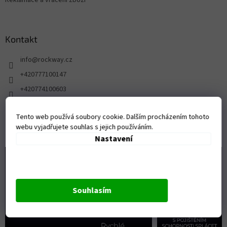
Reklamace a vrácení zboží
Kontakt
info
@
rockway.cz
+420777100147
+420774100603
FB stránka pro fanoušky ROCKWAY
Tento web používá soubory cookie. Dalším procházením tohoto
rockway.cz/
webu vyjadřujete souhlas s jejich používáním.
Nastavení
Souhlasím