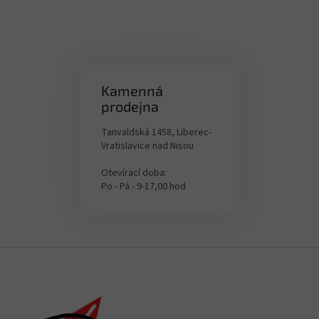
Kamenná
prodejna
Tanvaldská 1458, Liberec-
Vratislavice nad Nisou
Otevírací doba:
Po - Pá - 9-17,00 hod
Z
á
p
a
t