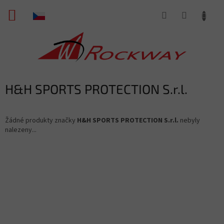
Přejít
NÁKUPNÍ
na
obsah
KOŠÍK
H&H SPORTS PROTECTION S.r.l.
Žádné produkty značky
H&H SPORTS PROTECTION S.r.l.
nebyly
nalezeny...