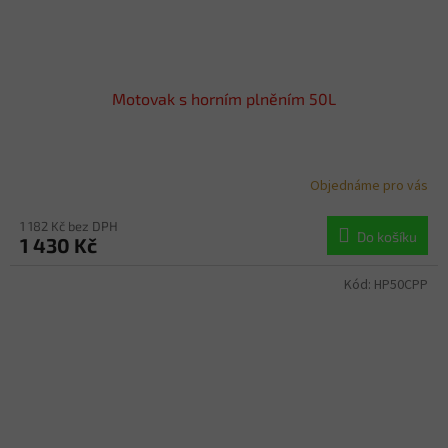
Motovak s horním plněním 50L
Objednáme pro vás
1 182 Kč bez DPH
Do košíku
1 430 Kč
Kód:
HP50CPP