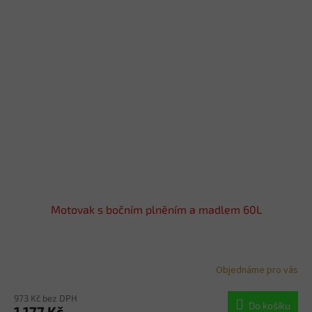
Motovak s bočním plněním a madlem 60L
Objednáme pro vás
973 Kč bez DPH
Do košíku
1 177 Kč