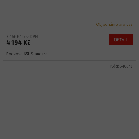
Objednáme pro vás
3 466 Kč bez DPH
DETAIL
4 194 Kč
Podkova 65L Standard
Kód:
546641