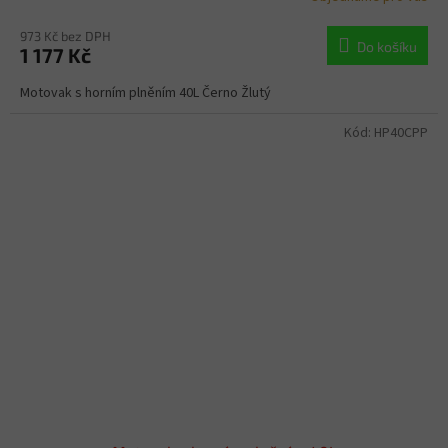
973 Kč bez DPH
Do košíku
1 177 Kč
Motovak s horním plněním 40L Černo Žlutý
Kód:
HP40CPP