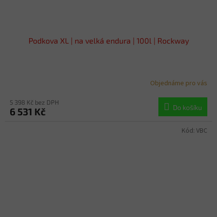
Podkova XL | na velká endura | 100l | Rockway
Objednáme pro vás
5 398 Kč bez DPH
Do košíku
6 531 Kč
Kód:
VBC