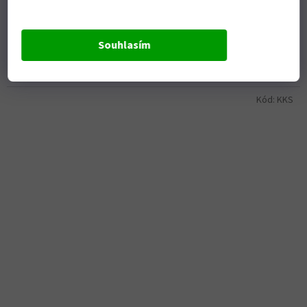
Objednáme pro vás
295 Kč bez DPH
Do košíku
Souhlasím
357 Kč
Praktická kapsa na krk, nebo přes rameno, na motorku i...
Kód:
KKS