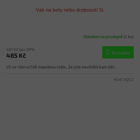
Vak na boty nebo drobnosti 5L
Skladem na prodejně
(1 ks)
401 Kč bez DPH
Do košíku
485 Kč
Už se Vám určitě nejednou stalo, že jste nevěděli kam dát...
Kód:
VQCZ