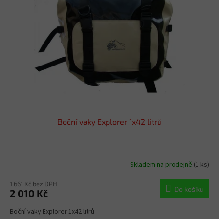
s
u
p
k
r
t
o
ů
d
u
k
t
ů
Boční vaky Explorer 1x42 litrů
Skladem na prodejně
(1 ks)
1 661 Kč bez DPH
Do košíku
2 010 Kč
Boční vaky Explorer 1x42 litrů