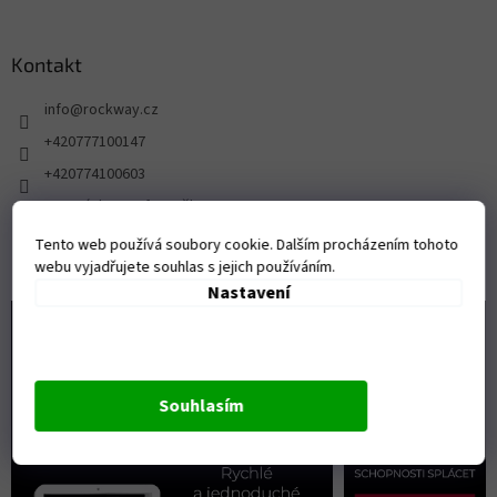
Kontakt
info
@
rockway.cz
+420777100147
+420774100603
FB stránka pro fanoušky ROCKWAY
rockway.cz/
Tento web používá soubory cookie. Dalším procházením tohoto
webu vyjadřujete souhlas s jejich používáním.
Nastavení
Souhlasím