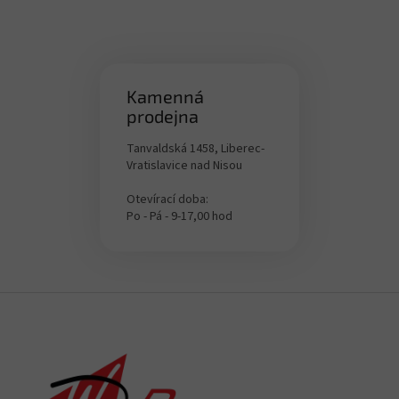
Kamenná
prodejna
Tanvaldská 1458, Liberec-
Vratislavice nad Nisou
Otevírací doba:
Po - Pá - 9-17,00 hod
Z
á
p
a
t