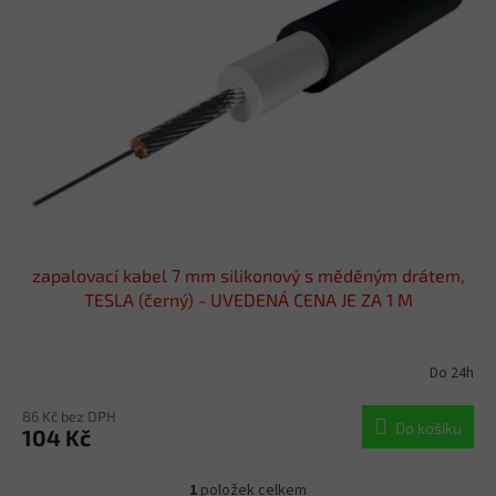
s
u
p
k
r
t
o
ů
d
u
k
t
ů
zapalovací kabel 7 mm silikonový s měděným drátem,
TESLA (černý) - UVEDENÁ CENA JE ZA 1 M
Do 24h
86 Kč bez DPH
Do košíku
104 Kč
1
položek celkem