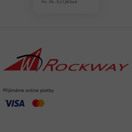
Po - Pá - 9-17,00 hod
Z
á
p
a
t
í
Přijímáme online platby