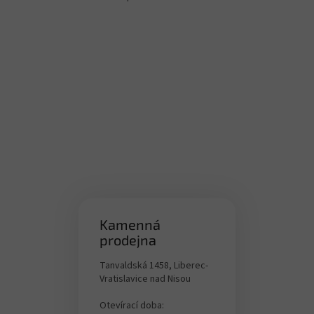
O
v
l
á
d
a
c
í
p
r
v
k
y
v
ý
p
i
Kamenná
s
prodejna
u
Tanvaldská 1458, Liberec-
Vratislavice nad Nisou
Otevírací doba: