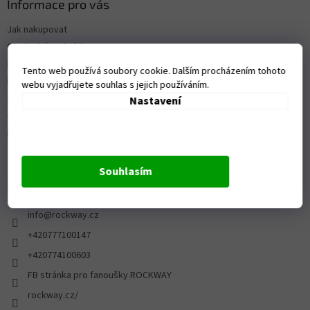
Informace pro vás
Jak nakupovat
Obchodní podmínky
Kontakty
Tento web používá soubory cookie. Dalším procházením tohoto
Prodejna
webu vyjadřujete souhlas s jejich používáním.
Ochrana osobních údajů
Nastavení
Ceník dopravy a platby
Reklamace a vrácení zboží
Souhlasím
Kontakt
info
@
rockway.cz
+420777100147
+420774100603
FB stránka pro fanoušky ROCKWAY
rockway.cz/