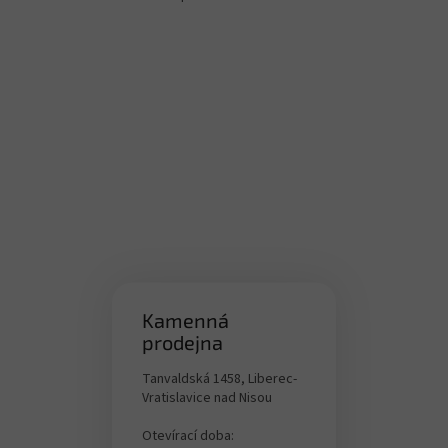
O
v
l
á
d
a
c
í
p
r
v
k
y
v
ý
p
i
Kamenná
s
prodejna
u
Tanvaldská 1458, Liberec-
Vratislavice nad Nisou
Otevírací doba: