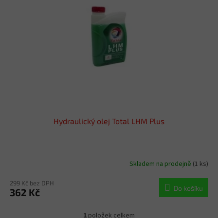
s
u
p
k
r
t
o
ů
d
u
k
t
ů
Hydraulický olej Total LHM Plus
Skladem na prodejně
(1 ks)
299 Kč bez DPH
Do košíku
362 Kč
1
položek celkem