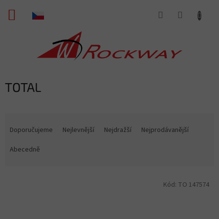
Přejít
NÁKUPNÍ
na
obsah
KOŠÍK
TOTAL
Ř
a
Doporučujeme
Nejlevnější
Nejdražší
Nejprodávanější
z
e
Abecedně
n
í
V
p
Kód:
TO 147574
ý
r
p
o
i
d