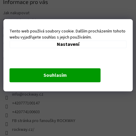
Informace pro vás
Jak nakupovat
Obchodní podmínky
Kontakty
Tento web používá soubory cookie. Dalším procházením tohoto
Prodejna
webu vyjadřujete souhlas s jejich používáním.
Ochrana osobních údajů
Nastavení
Ceník dopravy a platby
Reklamace a vrácení zboží
Souhlasím
Kontakt
info
@
rockway.cz
+420777100147
+420774100603
FB stránka pro fanoušky ROCKWAY
rockway.cz/