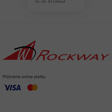
Po - Pá - 9-17,00 hod
Z
á
p
a
t
í
Přijímáme online platby