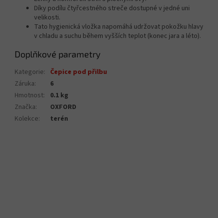
Díky podílu čtyřcestného streče dostupné v jedné uni
velikosti.
Tato hygienická vložka napomáhá udržovat pokožku hlavy
v chladu a suchu během vyšších teplot (konec jara a léto).
Doplňkové parametry
Kategorie
:
Čepice pod přilbu
Záruka
:
6
Hmotnost
:
0.1 kg
Značka
:
OXFORD
Kolekce
:
terén