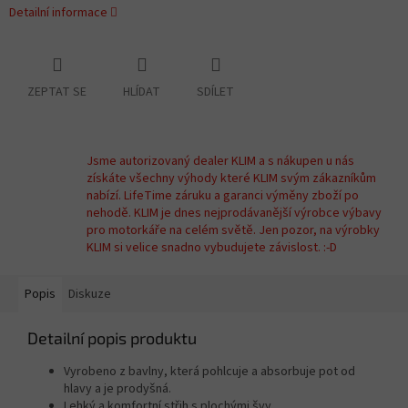
Detailní informace
ZEPTAT SE
HLÍDAT
SDÍLET
Jsme autorizovaný dealer KLIM a s nákupen u nás
získáte všechny výhody které KLIM svým zákazníkům
nabízí. LifeTime záruku a garanci výměny zboží po
nehodě. KLIM je dnes nejprodávanější výrobce výbavy
pro motorkáře na celém světě. Jen pozor, na výrobky
KLIM si velice snadno vybudujete závislost. :-D
Popis
Diskuze
Detailní popis produktu
Vyrobeno z bavlny, která pohlcuje a absorbuje pot od
hlavy a je prodyšná.
Lehký a komfortní střih s plochými švy.