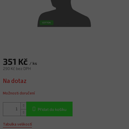
351 Kč
/ ks
290 Kč bez DPH
Měrná
Na dotaz
cena:
Možnosti doručení
Přidat do košíku
Tabulka velikostí