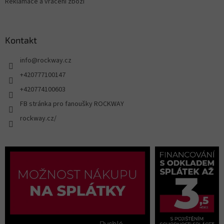
Reklamace a vrácení zboží
Kontakt
info
@
rockway.cz
+420777100147
+420774100603
FB stránka pro fanoušky ROCKWAY
rockway.cz/