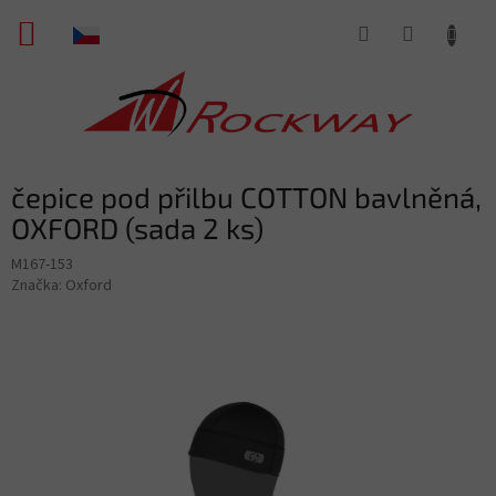
Přejít
NÁKUPNÍ
na
obsah
KOŠÍK
čepice pod přilbu COTTON bavlněná,
OXFORD (sada 2 ks)
M167-153
Značka:
Oxford