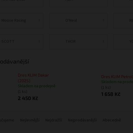
Moose Racing
O'Neal
R
SCOTT
THOR
Y
odávanější
Dres KLIM Dakar
Dres KLIM Petrol
(2025)
Skladem na prode
Skladem na prodejně
(1 ks)
(1 ks)
1 658 Kč
2 450 Kč
učujeme
Nejlevnější
Nejdražší
Nejprodávanější
Abecedně