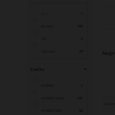
n
e
l
Akce
0
Novinka
104
Tip
2
Výprodej
20
Nejpr
Značky
ACERBIS
1
Ř
ACERBIS ITALIA
125
a
Dopor
z
ALPINESTARS
94
e