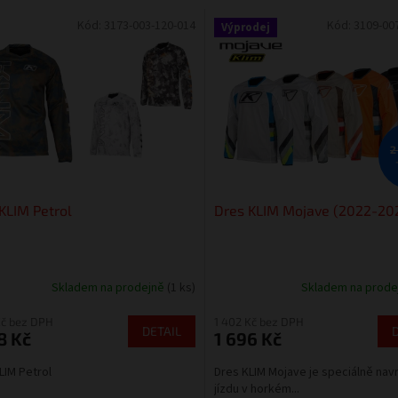
Kód:
3173-003-120-014
Kód:
3109-00
Výprodej
2
KLIM Petrol
Dres KLIM Mojave (2022-20
Skladem na prodejně
(1 ks)
Skladem na prod
Kč bez DPH
1 402 Kč bez DPH
DETAIL
8 Kč
1 696 Kč
LIM Petrol
Dres KLIM Mojave je speciálně nav
jízdu v horkém...