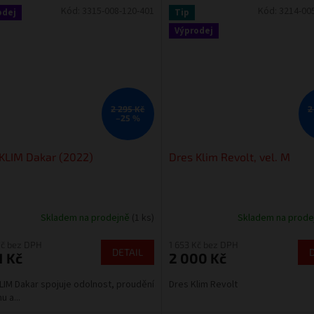
Kód:
3315-008-120-401
Kód:
3214-00
odej
Tip
Výprodej
2 295 Kč
2
–25 %
KLIM Dakar (2022)
Dres Klim Revolt, vel. M
Skladem na prodejně
(1 ks)
Skladem na prod
Kč bez DPH
1 653 Kč bez DPH
DETAIL
1 Kč
2 000 Kč
LIM Dakar spojuje odolnost, proudění
Dres Klim Revolt
u a...