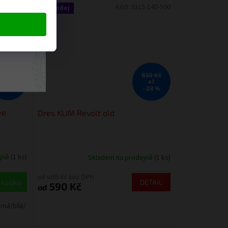
6-196601
Kód:
3315-140-500
Výprodej
ngové
830 Kč
890 Kč
až
–44 %
–28 %
ee
Dres KLIM Revolt old
ejně
(1 ks)
Skladem na prodejně
(1 ks)
od 488 Kč bez DPH
DETAIL
 košíku
590 Kč
od
rná/bílá/