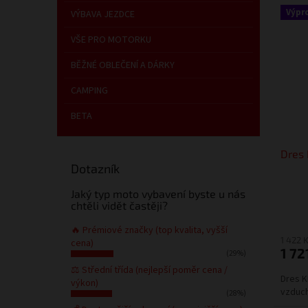
Výpr
VÝBAVA JEZDCE
VŠE PRO MOTORKU
BĚŽNÉ OBLEČENÍ A DÁRKY
CAMPING
BETA
Dres 
Dotazník
Jaký typ moto vybavení byste u nás
chtěli vidět častěji?
🔥 Prémiové značky (top kvalita, vyšší
1 422 
cena)
1 72
(29%)
⚖️ Střední třída (nejlepší poměr cena /
Dres K
výkon)
vzduch
(28%)