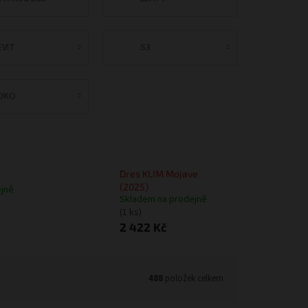
EVIT
S3
OKO
Dres KLIM Mojave
(2025)
jně
Skladem na prodejně
(1 ks)
2 422 Kč
488
položek celkem