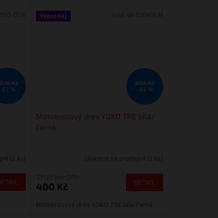
910-7538
Kód:
66-226608-M
Výprodej
 078 Kč
890 Kč
–57 %
–55 %
Motokrosový dres YOKO TRE bílá/
černá
ejně
(1 ks)
Skladem na prodejně
(1 ks)
331 Kč bez DPH
DETAIL
DETAIL
400 Kč
Motokrosový dres YOKO TRE bílá/černá