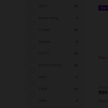
LEATT
19
Výpr
Moose racing
3
O´Neal
33
S3 parts
6
SCOTT
39
Dres
SCOTT OUTLET
10
SHIFT
1
744 Kč
THOR
13
900
YOKO
4
Dres 