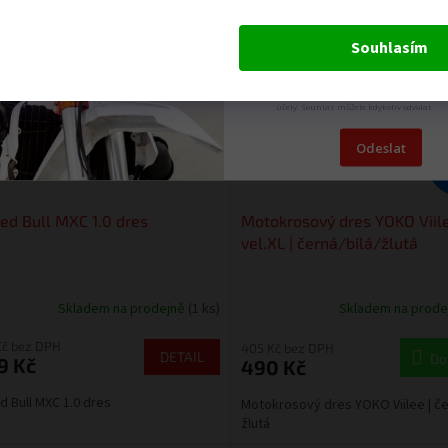
Kód:
K0012-001
Kód:
6
Výprodej
Souhlasím
Odesláním formuláře dáváte souhlas se
zpracováním osobních údajů pro marketi
účely. Souhlas můžete kdykoliv odvolat.
Odeslat
Red Bull MXC 1.0 dres
Motokrosový dres YOKO Viil
vel.XL | černá/bílá/žlutá
Skladem na prodejně
(1 ks)
Skladem na prod
Kč bez DPH
405 Kč bez DPH
DETAIL
Do
9 Kč
490 Kč
ed Bull MXC 1.0 dres
Motokrosový dres YOKO Viilee | če
žlutá