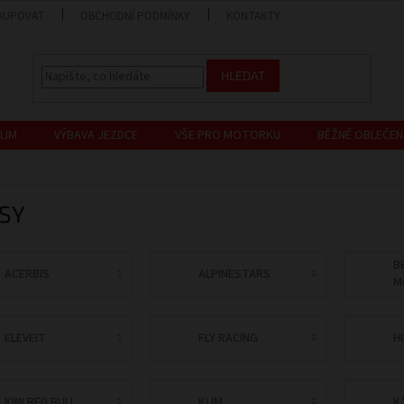
KUPOVAT
OBCHODNÍ PODMÍNKY
KONTAKTY
PRODEJNA
HLEDAT
LIM
VÝBAVA JEZDCE
VŠE PRO MOTORKU
BĚŽNÉ OBLEČEN
SY
B
ACERBIS
ALPINESTARS
M
ELEVEIT
FLY RACING
H
KINI RED BULL
KLIM
K