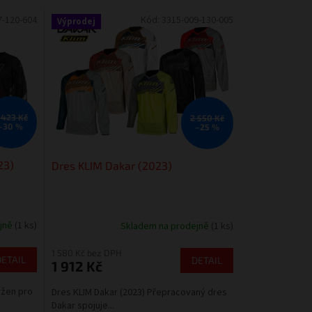
7-120-604
Kód:
3315-009-130-005
Výprodej
 423 Kč
2 550 Kč
–30 %
–25 %
23)
Dres KLIM Dakar (2023)
ejně
(1 ks)
Skladem na prodejně
(1 ks)
1 580 Kč bez DPH
DETAIL
DETAIL
1 912 Kč
ržen pro
Dres KLIM Dakar (2023) Přepracovaný dres
Dakar spojuje...