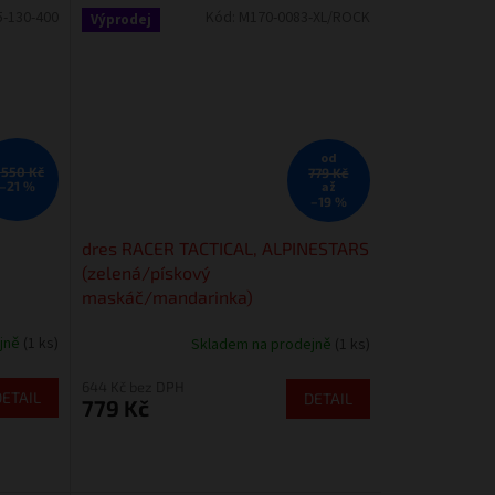
5-130-400
Kód:
M170-0083-XL/ROCK
Výprodej
od
 550 Kč
779 Kč
až
–21 %
–19 %
dres RACER TACTICAL, ALPINESTARS
(zelená/pískový
maskáč/mandarinka)
ejně
(1 ks)
Skladem na prodejně
(1 ks)
644 Kč bez DPH
DETAIL
DETAIL
779 Kč