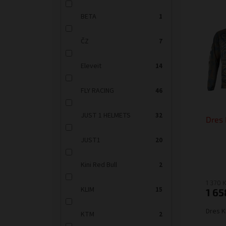
V
n
BETA
1
ý
í
p
p
ČZ
7
i
r
s
o
p
d
Eleveit
14
r
u
o
k
FLY RACING
46
d
t
u
ů
JUST 1 HELMETS
32
Dres 
k
t
JUST1
20
ů
Kini Red Bull
2
1 370 
KLIM
15
1 65
Dres K
KTM
2