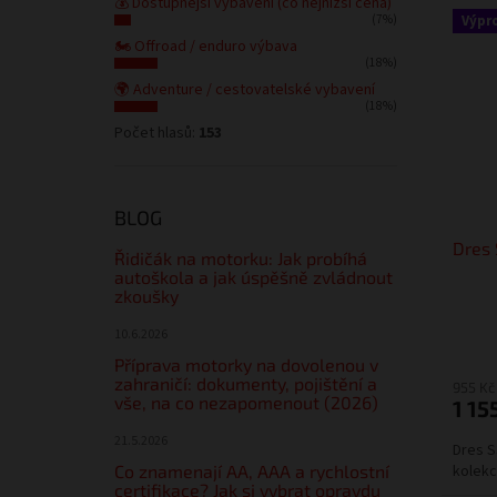
💰 Dostupnější vybavení (co nejnižší cena)
Výpr
(7%)
🏍️ Offroad / enduro výbava
(18%)
🌍 Adventure / cestovatelské vybavení
(18%)
Počet hlasů:
153
BLOG
Dres 
Řidičák na motorku: Jak probíhá
autoškola a jak úspěšně zvládnout
zkoušky
10.6.2026
Příprava motorky na dovolenou v
zahraničí: dokumenty, pojištění a
955 Kč
vše, na co nezapomenout (2026)
1 15
21.5.2026
Dres S
Co znamenají AA, AAA a rychlostní
kolekc
certifikace? Jak si vybrat opravdu