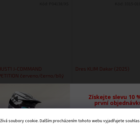
Kód:
P04138/XS
Kód:
3315-01
 JUST1 J-COMMAND
Dres KLIM Dakar (2025)
ETITION červeno/černo/bílý
Získejte slevu 10 
Skladem na prodejně
(1 ks)
Skladem na prod
první objednávk
 bez DPH
2 025 Kč bez DPH
DETAIL
 Kč
2 450 Kč
Přihlaste se k odb
ívá soubory cookie. Dalším procházením tohoto webu vyjadřujete souhlas s
našeho newsletteru,
ní Just1 MX je navrženo tak, aby
Dres KLIM Dakar (2025) Přepracov
Vám neunikne žád
lo...
Dakar spojuje...
novinka.