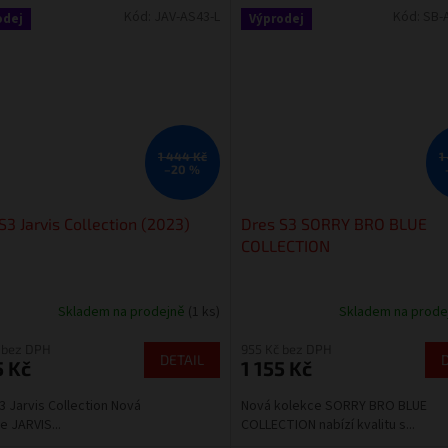
Kód:
JAV-AS43-L
Kód:
SB-
odej
Výprodej
1 444 Kč
1
–20 %
S3 Jarvis Collection (2023)
Dres S3 SORRY BRO BLUE
COLLECTION
Skladem na prodejně
(1 ks)
Skladem na prod
 bez DPH
955 Kč bez DPH
DETAIL
5 Kč
1 155 Kč
3 Jarvis Collection Nová
Nová kolekce SORRY BRO BLUE
e JARVIS...
COLLECTION nabízí kvalitu s...