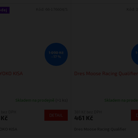
Kód:
66-176604/S
Kód:
2
odej
1 090 Kč
1
–17 %
 YOKO KISA
Dres Moose Racing Qualifier
Skladem na prodejně
(>1 ks)
Skladem na prod
 bez DPH
381 Kč bez DPH
DETAIL
 Kč
461 Kč
YOKO KISA
Dres Moose Racing Qualifier