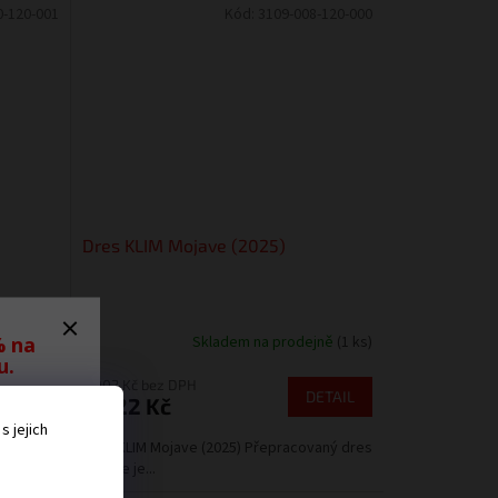
0-120-001
Kód:
3109-008-120-000
Dres KLIM Mojave (2025)
% na
ejně
(1 ks)
Skladem na prodejně
(1 ks)
u.
2 002 Kč bez DPH
DETAIL
DETAIL
2 422 Kč
ěru
 jejich
 ať
aný dres
Dres KLIM Mojave (2025) Přepracovaný dres
ná
Mojave je...