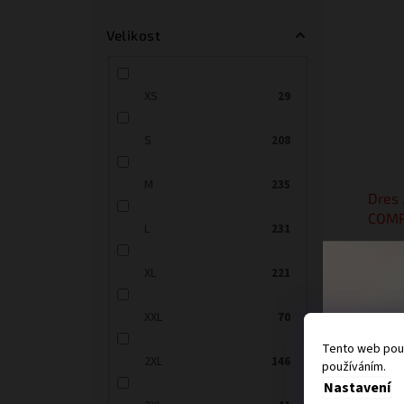
Velikost
XS
29
S
208
M
235
Dres
COMP
L
231
XL
221
625 Kč
XXL
70
756
Tento web použ
2XL
146
Obleče
používáním.
splňova
Nastavení