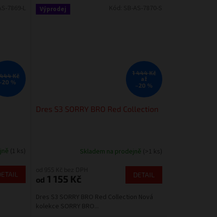
AS-7869-L
Kód:
SB-AS-7870-S
Výprodej
1 444 Kč
 444 Kč
až
–20 %
–20 %
Dres S3 SORRY BRO Red Collection
ejně
(1 ks)
Skladem na prodejně
(>1 ks)
od 955 Kč bez DPH
DETAIL
DETAIL
1 155 Kč
od
Dres S3 SORRY BRO Red Collection Nová
kolekce SORRY BRO...