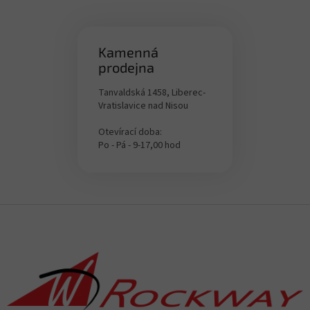
Kamenná
prodejna
Tanvaldská 1458, Liberec-
Vratislavice nad Nisou
Otevírací doba:
Po - Pá - 9-17,00 hod
Z
á
p
a
t
í