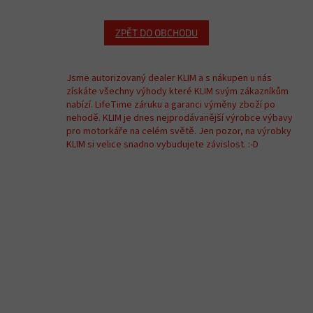
ZPĚT DO OBCHODU
Jsme autorizovaný dealer KLIM a s nákupen u nás
získáte všechny výhody které KLIM svým zákazníkům
nabízí. LifeTime záruku a garanci výměny zboží po
nehodě. KLIM je dnes nejprodávanější výrobce výbavy
pro motorkáře na celém světě. Jen pozor, na výrobky
KLIM si velice snadno vybudujete závislost. :-D