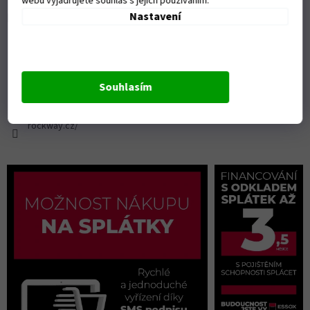
webu vyjadřujete souhlas s jejich používáním.
Nastavení
Kontakt
info
@
rockway.cz
+420777100147
+420774100603
Souhlasím
FB stránka pro fanoušky ROCKWAY
rockway.cz/