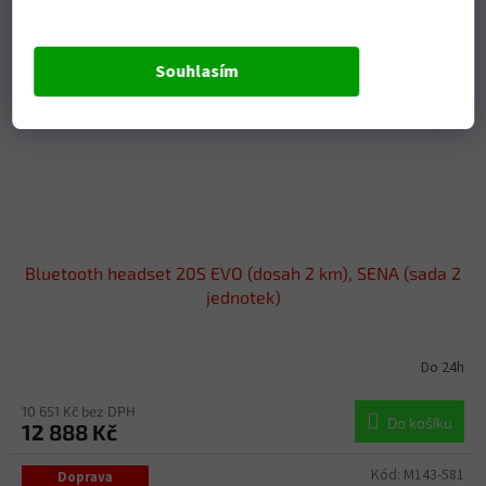
Souhlasím
Bluetooth headset 20S EVO (dosah 2 km), SENA (sada 2
jednotek)
Do 24h
10 651 Kč bez DPH
Do košíku
12 888 Kč
Kód:
M143-581
Doprava