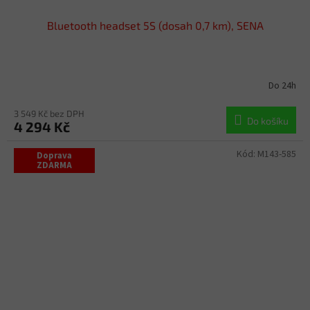
Bluetooth headset 5S (dosah 0,7 km), SENA
Do 24h
3 549 Kč bez DPH
Do košíku
4 294 Kč
Kód:
M143-585
Doprava
ZDARMA