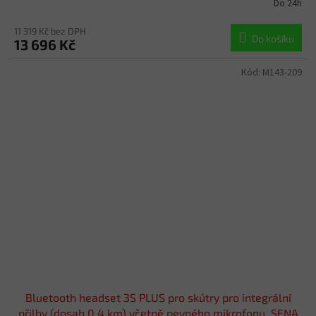
Do 24h
11 319 Kč bez DPH
Do košíku
13 696 Kč
Kód:
M143-209
Bluetooth headset 3S PLUS pro skútry pro integrální
přilby (dosah 0,4 km) včetně pevného mikrofonu, SENA