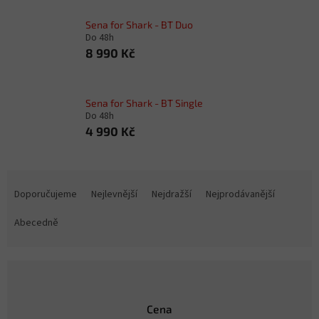
Sena for Shark - BT Duo
Do 48h
8 990 Kč
Sena for Shark - BT Single
Do 48h
4 990 Kč
Ř
a
Doporučujeme
Nejlevnější
Nejdražší
Nejprodávanější
z
e
Abecedně
n
í
p
r
o
Cena
d