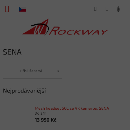
Přejít
NÁKUPNÍ
na
obsah
KOŠÍK
SENA
Příslušenství
Nejprodávanější
Mesh headset 50C se 4K kamerou, SENA
Do 24h
13 950 Kč