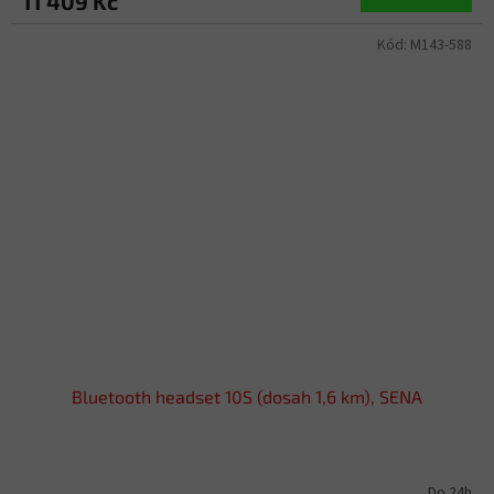
11 409 Kč
Kód:
M143-588
Bluetooth headset 10S (dosah 1,6 km), SENA
Do 24h