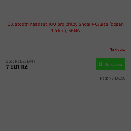
Bluetooth headset 10U pro přilby Shoei J-Cruise (dosah
1,6 km), SENA
Na dotaz
6 513 Kč bez DPH
Do košíku
7 881 Kč
Kód:
M143-150