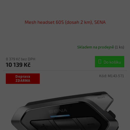
ů
Mesh headset 60S (dosah 2 km), SENA
Skladem na prodejně
(1 ks)
8 379 Kč bez DPH
Do košíku
10 139 Kč
Kód:
M143-571
Doprava
ZDARMA