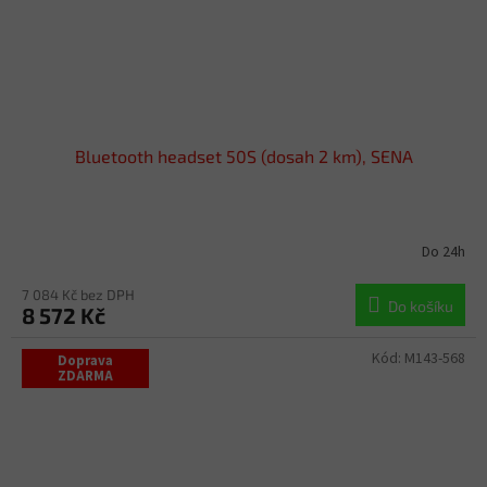
Bluetooth headset 50S (dosah 2 km), SENA
Do 24h
7 084 Kč bez DPH
Do košíku
8 572 Kč
Kód:
M143-568
Doprava
ZDARMA