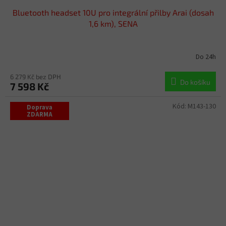
Bluetooth headset 10U pro integrální přilby Arai (dosah
1,6 km), SENA
Do 24h
6 279 Kč bez DPH
Do košíku
7 598 Kč
Kód:
M143-130
Doprava
ZDARMA