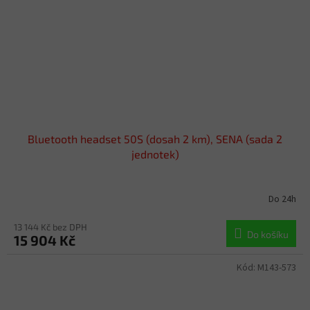
Bluetooth headset 50S (dosah 2 km), SENA (sada 2
jednotek)
Do 24h
13 144 Kč bez DPH
Do košíku
15 904 Kč
Kód:
M143-573