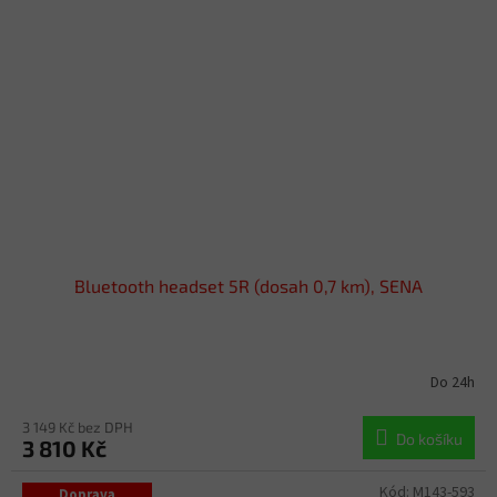
Bluetooth headset 5R (dosah 0,7 km), SENA
Do 24h
3 149 Kč bez DPH
Do košíku
3 810 Kč
Kód:
M143-593
Doprava