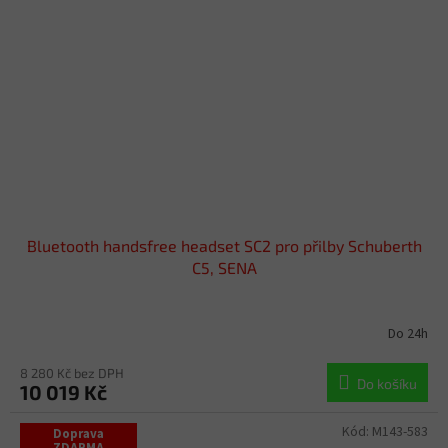
Bluetooth handsfree headset SC2 pro přilby Schuberth
C5, SENA
Do 24h
8 280 Kč bez DPH
Do košíku
10 019 Kč
Kód:
M143-583
Doprava