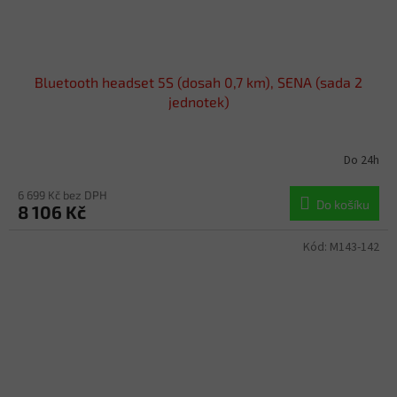
Bluetooth headset 5S (dosah 0,7 km), SENA (sada 2
jednotek)
Do 24h
6 699 Kč bez DPH
Do košíku
8 106 Kč
Kód:
M143-142