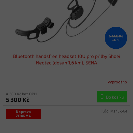
5 668 Kč
–6 %
Bluetooth handsfree headset 10U pro přilby Shoei
Neotec (dosah 1,6 km), SENA
Vyprodáno
4 380 Kč bez DPH
Do košíku
5 300 Kč
Kód:
M143-564
Doprava
ZDARMA