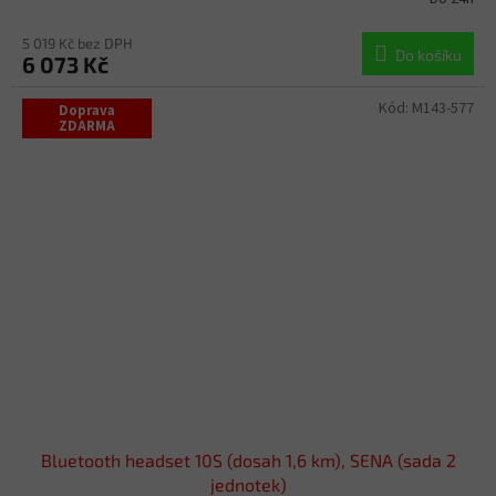
5 019 Kč bez DPH
Do košíku
6 073 Kč
Kód:
M143-577
Doprava
ZDARMA
Bluetooth headset 10S (dosah 1,6 km), SENA (sada 2
jednotek)