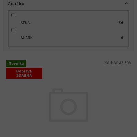
Značky
SENA
54
SHARK
4
V
Kód:
M143-598
Novinka
ý
Doprava
p
ZDARMA
i
s
p
r
o
d
u
k
t