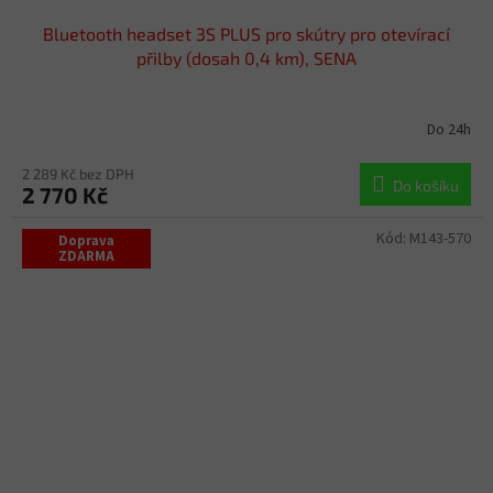
Bluetooth headset 3S PLUS pro skútry pro otevírací
přilby (dosah 0,4 km), SENA
Do 24h
2 289 Kč bez DPH
Do košíku
2 770 Kč
Kód:
M143-570
Doprava
ZDARMA