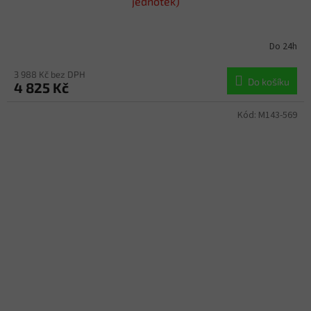
jednotek)
Do 24h
3 988 Kč bez DPH
Do košíku
4 825 Kč
Kód:
M143-569