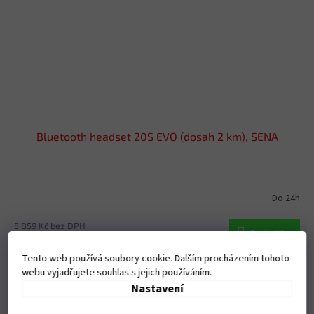
Bluetooth headset 20S EVO (dosah 2 km), SENA
Do 24h
5 859 Kč bez DPH
Do košíku
7 089 Kč
Tento web používá soubory cookie. Dalším procházením tohoto
Kód:
M143-575
Doprava
webu vyjadřujete souhlas s jejich používáním.
ZDARMA
Nastavení