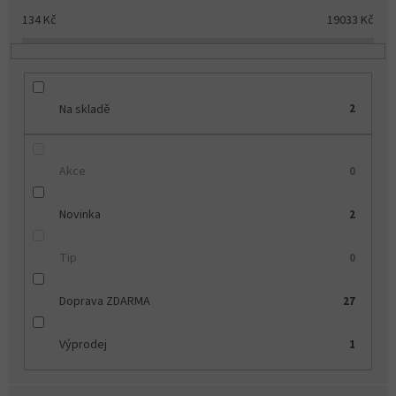
u
134
Kč
19033
Kč
k
t
ů
Na skladě
2
Akce
0
Novinka
2
Tip
0
Doprava ZDARMA
27
Výprodej
1