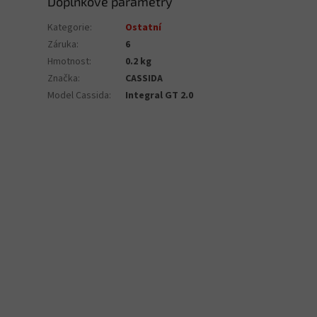
Doplňkové parametry
Kategorie
:
Ostatní
Záruka
:
6
Hmotnost
:
0.2 kg
Značka
:
CASSIDA
Model Cassida
:
Integral GT 2.0