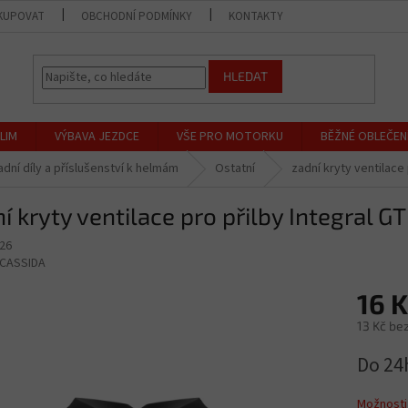
KUPOVAT
OBCHODNÍ PODMÍNKY
KONTAKTY
PRODEJNA
HLEDAT
LIM
VÝBAVA JEZDCE
VŠE PRO MOTORKU
BĚŽNÉ OBLEČEN
dní díly a příslušenství k helmám
Ostatní
zadní kryty ventilace
í kryty ventilace pro přilby Integral G
26
CASSIDA
16 
13 Kč be
Měrná
Do 24
cena:
Možnosti