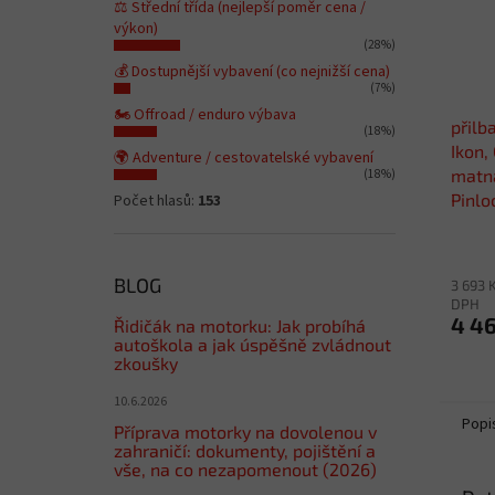
⚖️ Střední třída (nejlepší poměr cena /
výkon)
(28%)
💰 Dostupnější vybavení (co nejnižší cena)
(7%)
🏍️ Offroad / enduro výbava
přilb
(18%)
Ikon,
🌍 Adventure / cestovatelské vybavení
matná
(18%)
Pinlo
Počet hlasů:
153
BLOG
3 693 
DPH
4 4
Řidičák na motorku: Jak probíhá
autoškola a jak úspěšně zvládnout
zkoušky
10.6.2026
Popi
Příprava motorky na dovolenou v
zahraničí: dokumenty, pojištění a
vše, na co nezapomenout (2026)