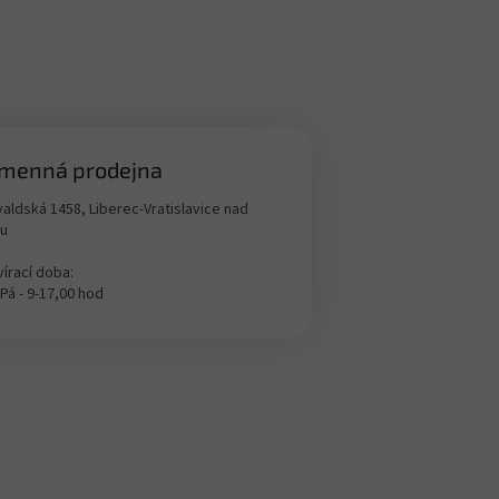
menná prodejna
aldská 1458, Liberec-Vratislavice nad
ou
írací doba:
 Pá - 9-17,00 hod