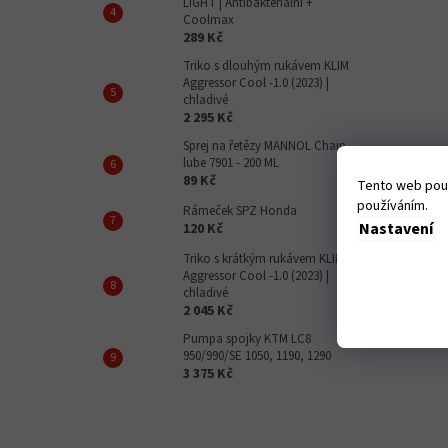
LIGHT | Antibakteriální +
Coolmax
289 Kč
Triko s dlouhým rukávem KLIM
Aggressor Cool -1.0 (2023) |
chladivé
2 295 Kč
Sprej na řetězy MANNOL Chain
lube 7901 - 200 ML
89 Kč
Tento web použ
používáním.
Rámeček SPZ Honda
Nastavení
120 Kč
Triko s krátkým rukávem KLIM
Aggressor Cool -1.0 (2023) |
chladivé
2 045 Kč
Pumpa spojky KTM LC8
950/990/SE 1050, 1190, 1290
3 375 Kč