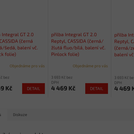
a Integral GT 2.0
přilba Integral GT 2.0
přilba In
 CASSIDA (černá
Reptyl, CASSIDA (černá/
Reptyl, 
/šedá, balení vč.
žlutá fluo/bílá, balení vč.
(černá/z
ck folie)
Pinlock folie)
balení vč
Objednáme pro vás
Objednáme pro vás
Kč bez
3 693 Kč bez
3 693 Kč be
DPH
DPH
69 Kč
4 469 Kč
4 469 
DETAIL
DETAIL
s
Diskuze