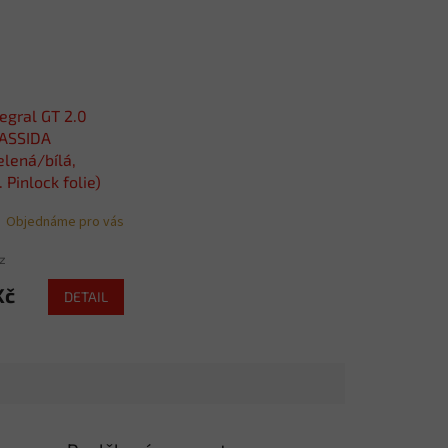
tegral GT 2.0
CASSIDA
elená/bílá,
. Pinlock folie)
Objednáme pro vás
z
Kč
DETAIL