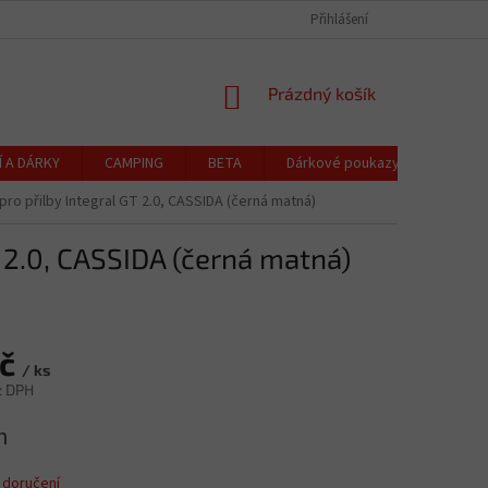
CZK
Čeština
OCHRANA OSOBNÍCH ÚDAJŮ
CENÍK DOPRAVY A PLATBY
Přihlášení
REKLAMACE
NÁKUPNÍ
Prázdný košík
KOŠÍK
Í A DÁRKY
CAMPING
BETA
Dárkové poukazy
Blog
 pro přilby Integral GT 2.0, CASSIDA (černá matná)
T 2.0, CASSIDA (černá matná)
Kč
/ ks
z DPH
h
 doručení