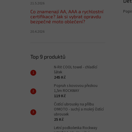
Det
21.5.2026
Co znamenají AA, AAA a rychlostní
Popi
certifikace? Jak si vybrat opravdu
bezpečné moto oblečení?
20.4.2026
Top 9 produktů
N-Rit COOL towel - chladící
šátek
245 Kč
Popruh s kovovou přezkou
1,5m ROCKWAY
119 Kč
Čistící ubrousky na přilbu
O!MOTO - suchý a mokrý čistící
ubrousek
25 Kč
Letní podkolenka Rockway