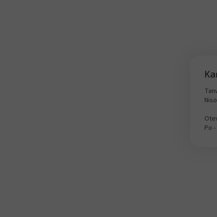
Ka
Tanv
Nis
Otev
Po -