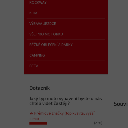
n
ROCKWAY
e
KLIM
l
VÝBAVA JEZDCE
VŠE PRO MOTORKU
BĚŽNÉ OBLEČENÍ A DÁRKY
CAMPING
BETA
Dotazník
Jaký typ moto vybavení byste u nás
Souvi
chtěli vidět častěji?
🔥 Prémiové značky (top kvalita, vyšší
cena)
(29%)