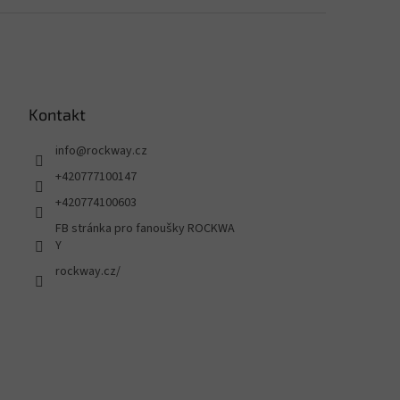
Kontakt
info
@
rockway.cz
+420777100147
+420774100603
FB stránka pro fanoušky ROCKWA
Y
rockway.cz/