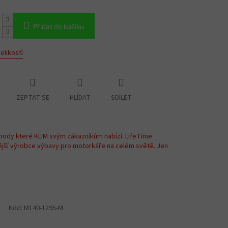
Přidat do košíku
elikostí
ZEPTAT SE
HLÍDAT
SDÍLET
hody které KLIM svým zákazníkům nabízí. LifeTime
ější výrobce výbavy pro motorkáře na celém světě. Jen
Kód:
M140-1295-M