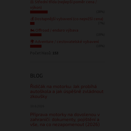
⚖️ Střední třída (nejlepší poměr cena /
výkon)
(28%)
💰 Dostupnější vybavení (co nejnižší cena)
(7%)
🏍️ Offroad / enduro výbava
(18%)
🌍 Adventure / cestovatelské vybavení
(18%)
Počet hlasů:
153
BLOG
Řidičák na motorku: Jak probíhá
autoškola a jak úspěšně zvládnout
zkoušky
10.6.2026
Příprava motorky na dovolenou v
zahraničí: dokumenty, pojištění a
vše, na co nezapomenout (2026)