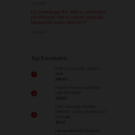
21.5.2026
Co znamenají AA, AAA a rychlostní
certifikace? Jak si vybrat opravdu
bezpečné moto oblečení?
20.4.2026
Top 9 produktů
N-Rit COOL towel - chladící
šátek
245 Kč
Popruh s kovovou přezkou
1,5m ROCKWAY
119 Kč
Čistící ubrousky na přilbu
O!MOTO - suchý a mokrý čistící
ubrousek
25 Kč
Letní podkolenka Rockway