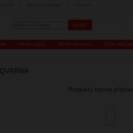
KUPOVAT
OBCHODNÍ PODMÍNKY
KONTAKTY
PRODEJNA
HLEDAT
LIM
VÝBAVA JEZDCE
VŠE PRO MOTORKU
BĚŽNÉ OBLEČEN
QVARNA
Produkty teprve připra