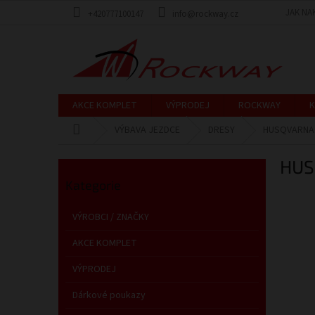
Přejít
JAK NA
+420777100147
info@rockway.cz
na
obsah
AKCE KOMPLET
VÝPRODEJ
ROCKWAY
K
Domů
VÝBAVA JEZDCE
DRESY
HUSQVARNA
P
HUS
o
Přeskočit
s
Kategorie
kategorie
t
r
VÝROBCI / ZNAČKY
a
n
AKCE KOMPLET
n
VÝPRODEJ
í
p
Dárkové poukazy
a