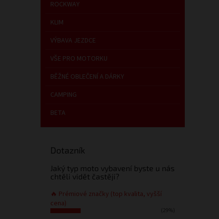
n
ROCKWAY
e
KLIM
l
VÝBAVA JEZDCE
VŠE PRO MOTORKU
BĚŽNÉ OBLEČENÍ A DÁRKY
CAMPING
BETA
Dotazník
Jaký typ moto vybavení byste u nás
chtěli vidět častěji?
🔥 Prémiové značky (top kvalita, vyšší
cena)
(29%)