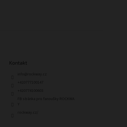
Kontakt
info
@
rockway.cz
+420777100147
+420774100603
FB stránka pro fanoušky ROCKWA
Y
rockway.cz/