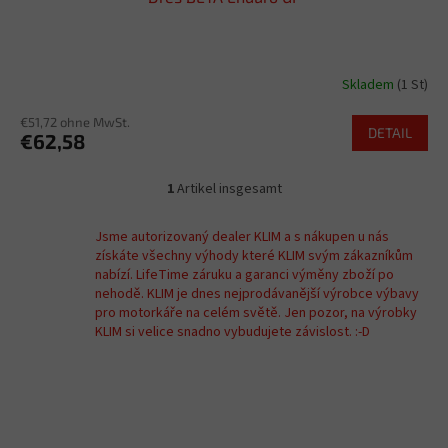
Skladem
(1 St)
€51,72 ohne MwSt.
DETAIL
€62,58
1
Artikel insgesamt
S
t
e
Jsme autorizovaný dealer KLIM a s nákupen u nás
u
získáte všechny výhody které KLIM svým zákazníkům
e
nabízí. LifeTime záruku a garanci výměny zboží po
r
nehodě. KLIM je dnes nejprodávanější výrobce výbavy
e
pro motorkáře na celém světě. Jen pozor, na výrobky
l
KLIM si velice snadno vybudujete závislost. :-D
e
m
e
n
t
e