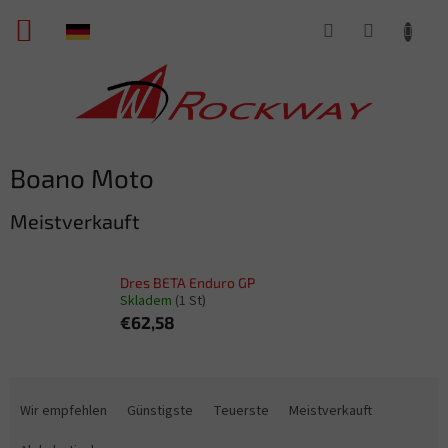
Zum
WARENKORB
Inhalt
springen
Boano Moto
Meistverkauft
Dres BETA Enduro GP
Skladem
(1 St)
€62,58
P
r
Wir empfehlen
Günstigste
Teuerste
Meistverkauft
o