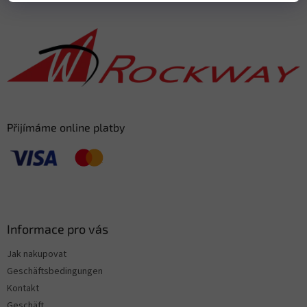
u
ß
z
e
i
l
e
Přijímáme online platby
Informace pro vás
Jak nakupovat
Geschäftsbedingungen
Kontakt
Geschäft