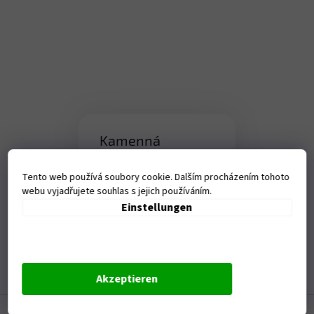
d
e
r
L
i
s
t
e
Kamenná
prodejna
Tento web používá soubory cookie. Dalším procházením tohoto
Tanvaldská 1458, Liberec-
webu vyjadřujete souhlas s jejich používáním.
Vratislavice nad Nisou
Einstellungen
Otevírací doba:
Po - Pá - 9-17,00 hod
Akzeptieren
F