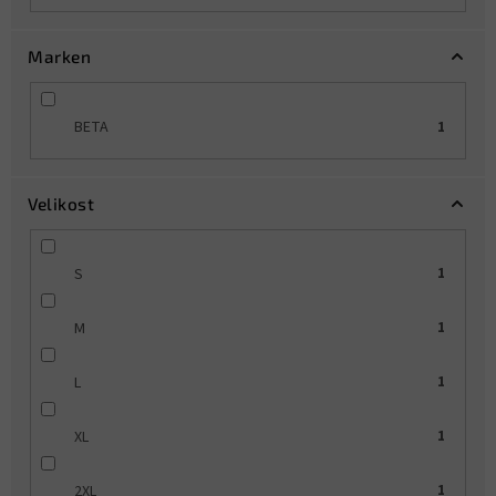
Marken
BETA
1
Velikost
S
1
M
1
L
1
XL
1
2XL
1