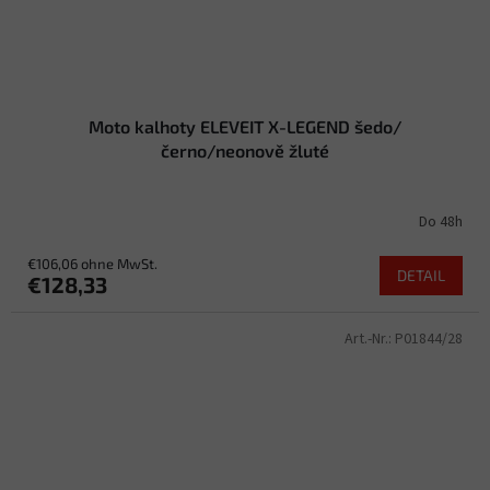
Moto kalhoty ELEVEIT X-LEGEND šedo/
černo/neonově žluté
Do 48h
€106,06 ohne MwSt.
DETAIL
€128,33
Art.-Nr.:
P01844/28