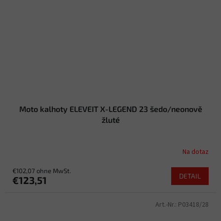
Moto kalhoty ELEVEIT X-LEGEND 23 šedo/neonově
žluté
Na dotaz
€102,07 ohne MwSt.
DETAIL
€123,51
Art.-Nr.:
P03418/28