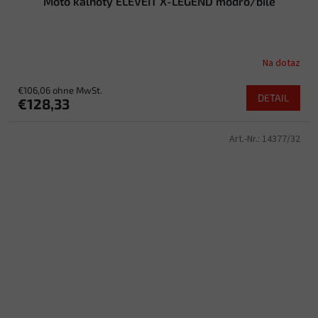
Moto kalhoty ELEVEIT X-LEGEND modro/bílé
Na dotaz
€106,06 ohne MwSt.
DETAIL
€128,33
Art.-Nr.:
14377/32