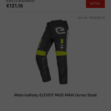
€100,13 ohne MwSt.
DETAIL
€121,16
Art.-Nr.:
P01838/32
Moto kalhoty ELEVEIT MUD MAXI černo/žluté