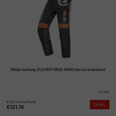
t
e
d
e
r
P
r
o
d
u
k
t
Moto kalhoty ELEVEIT MUD MAXI černo/oranžové
e
Do 48h
€100,13 ohne MwSt.
DETAIL
€121,16