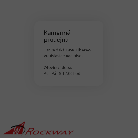
s
t
e
Kamenná
prodejna
Tanvaldská 1458, Liberec-
Vratislavice nad Nisou
Otevírací doba:
Po - Pá - 9-17,00 hod
F
u
ß
z
e
i