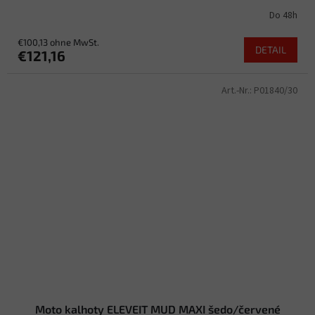
Do 48h
€100,13 ohne MwSt.
DETAIL
€121,16
Art.-Nr.:
P01840/30
Moto kalhoty ELEVEIT MUD MAXI šedo/červené