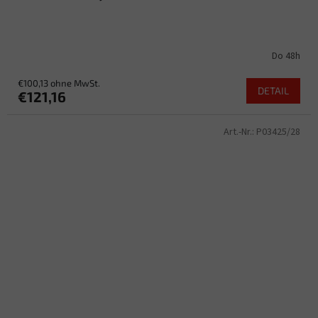
Do 48h
€100,13 ohne MwSt.
DETAIL
€121,16
Art.-Nr.:
P03425/28