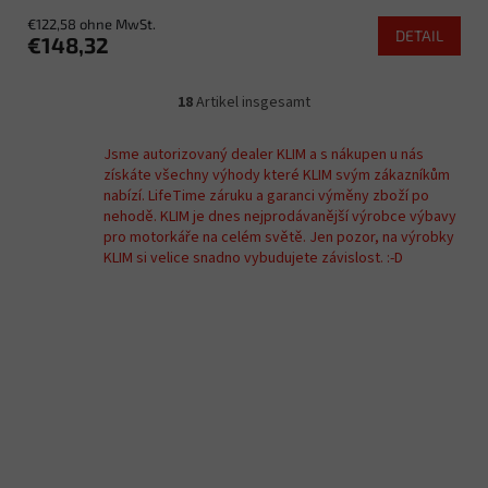
€122,58 ohne MwSt.
DETAIL
€148,32
18
Artikel insgesamt
S
t
e
Jsme autorizovaný dealer KLIM a s nákupen u nás
u
získáte všechny výhody které KLIM svým zákazníkům
e
nabízí. LifeTime záruku a garanci výměny zboží po
r
nehodě. KLIM je dnes nejprodávanější výrobce výbavy
e
pro motorkáře na celém světě. Jen pozor, na výrobky
l
KLIM si velice snadno vybudujete závislost. :-D
e
m
e
n
t
e
d
e
r
L
i