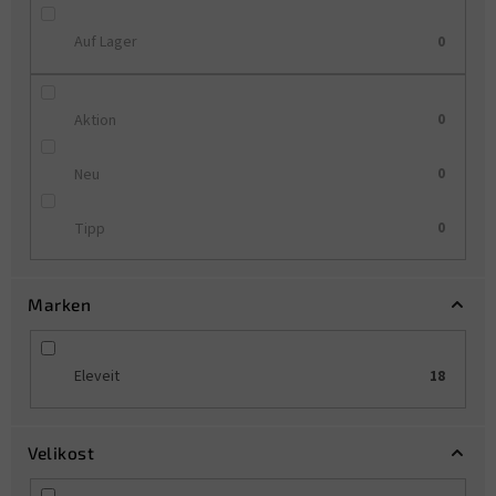
t
i
Auf Lager
0
e
r
u
Aktion
0
n
g
Neu
0
Tipp
0
Marken
Eleveit
18
Velikost