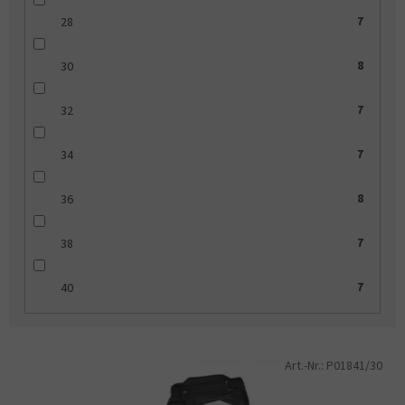
28
7
30
8
32
7
34
7
36
8
38
7
40
7
L
Art.-Nr.:
P01841/30
i
s