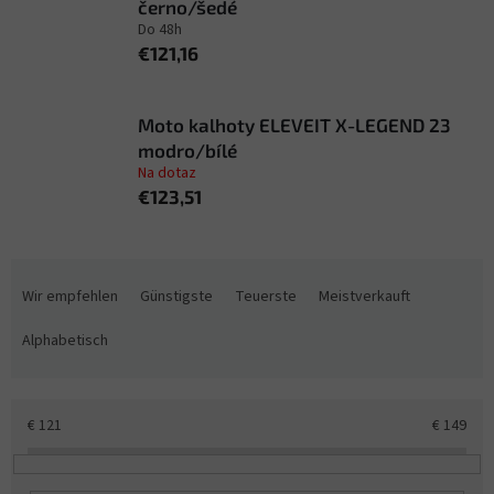
černo/šedé
Do 48h
€121,16
Moto kalhoty ELEVEIT X-LEGEND 23
modro/bílé
Na dotaz
€123,51
P
r
Wir empfehlen
Günstigste
Teuerste
Meistverkauft
o
d
Alphabetisch
u
k
t
€
121
€
149
s
o
r