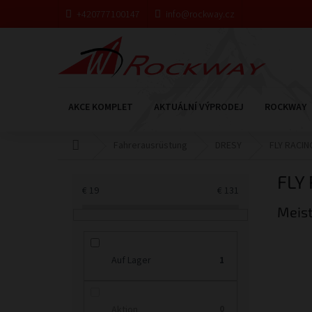
Zum
+420777100147
info@rockway.cz
Inhalt
springen
AKCE KOMPLET
AKTUÁLNÍ VÝPRODEJ
ROCKWAY
Startseite
Fahrerausrüstung
DRESY
FLY RACIN
S
FLY
e
€
19
€
131
i
Meist
t
e
n
l
Auf Lager
1
e
i
s
Aktion
0