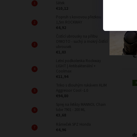
šátek
d
€10,12
R
Popruh s kovovou přezkou
š
1,5m ROCKWAY
€4,92
Čistící ubrousky na přilbu
O!MOTO - suchý a mokrý čistící
€4
ubrousek
Mw
€1,03
€
Letní podkolenka Rockway
LIGHT | Antibakteriální +
Coolmax
€11,94
Triko s dlouhým rukávem KLIM
Aggressor Cool -1.0
€94,80
Sprej na řetězy MANNOL Chain
lube 7901 - 200 ML
€3,68
Rámeček SPZ Honda
€4,96
d