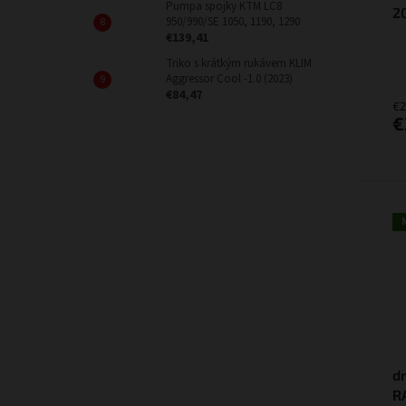
Pumpa spojky KTM LC8
2
950/990/SE 1050, 1190, 1290
€139,41
Triko s krátkým rukávem KLIM
Aggressor Cool -1.0 (2023)
€84,47
€2
€
d
R