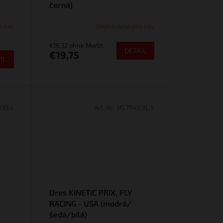
černá)
o vás
Objednáme pro vás
€16,32 ohne MwSt.
DETAIL
€19,75
IL
193-L
Art.-Nr.:
M170-0191-S
Dres KINETIC PRIX, FLY
RACING - USA (modrá/
šedá/bílá)