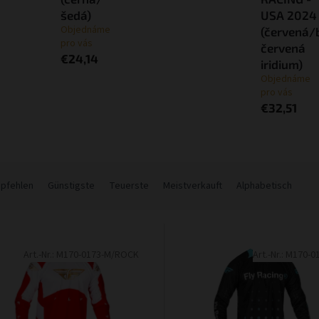
šedá)
USA 2024
Objednáme
(červená/
pro vás
červená
€24,14
iridium)
Objednáme
pro vás
€32,51
mpfehlen
Günstigste
Teuerste
Meistverkauft
Alphabetisch
Art.-Nr.:
M170-0173-M/ROCK
Art.-Nr.:
M170-0