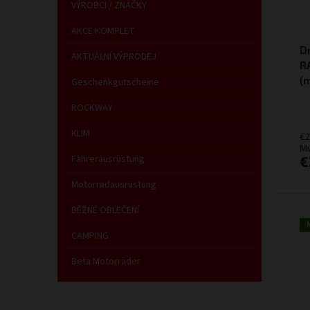
VÝROBCI / ZNAČKY
AKCE KOMPLET
D
AKTUÁLNÍ VÝPRODEJ
R
(
Geschenkgutscheine
ROCKWAY
KLIM
€2
Mw
Fahrerausrüstung
€
Motorradausrüstung
BĚŽNÉ OBLEČENÍ
CAMPING
Beta Motorräder