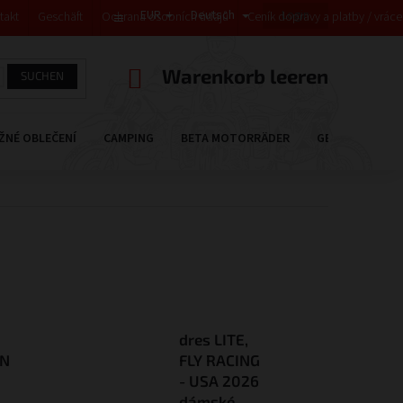
EUR
Deutsch
Login
takt
Geschäft
Ochrana osobních údajů
Ceník dopravy a platby / vrác
WARENKORB
Warenkorb leeren
SUCHEN
ŽNÉ OBLEČENÍ
CAMPING
BETA MOTORRÄDER
GESCHENKGUTS
dres LITE,
ON
FLY RACING
- USA 2026
dámské