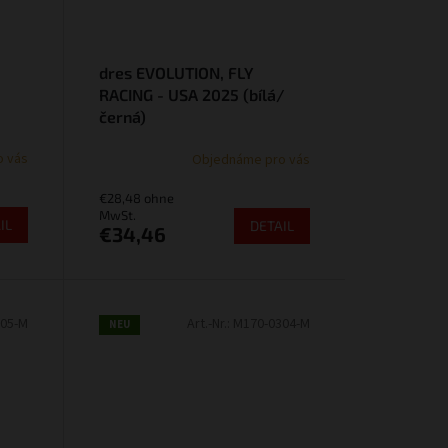
dres EVOLUTION, FLY
RACING - USA 2025 (bílá/
černá)
o vás
Objednáme pro vás
€28,48 ohne
MwSt.
IL
DETAIL
€34,46
05-M
Art.-Nr.:
M170-0304-M
NEU