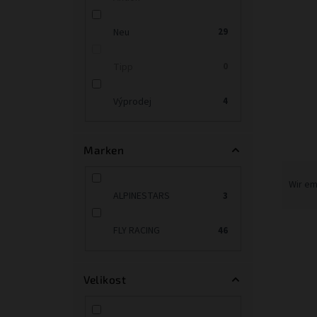
t
e
Neu
29
Tipp
0
Výprodej
4
Marken
P
r
Wir e
ALPINESTARS
3
o
d
L
u
FLY RACING
46
i
k
s
t
t
s
Velikost
e
o
d
r