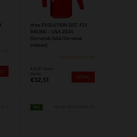
Y
dres EVOLUTION DST. FLY
RACING - USA 2024
(červená/bílá/červená
iridium)
o vás
Objednáme pro vás
€26,87 ohne
IL
MwSt.
DETAIL
€32,51
371-S
Art.-Nr.:
M170-0306-2XL
NEU