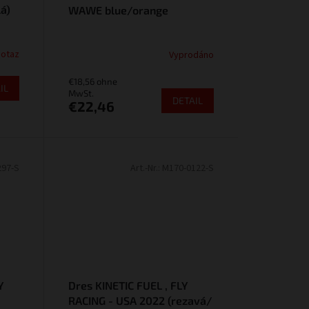
á)
WAWE blue/orange
dotaz
Vyprodáno
€18,56 ohne
IL
MwSt.
DETAIL
€22,46
297-S
Art.-Nr.:
M170-0122-S
Y
Dres KINETIC FUEL , FLY
RACING - USA 2022 (rezavá/