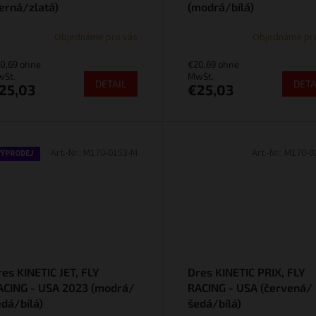
černá/zlatá)
(modrá/bílá)
Objednáme pro vás
Objednáme pr
0,69 ohne
€20,69 ohne
St.
MwSt.
DETAIL
DETA
25,03
€25,03
Art.-Nr.:
M170-0153-M
Art.-Nr.:
M170-0
VÝPRODEJ
es KINETIC JET, FLY
Dres KINETIC PRIX, FLY
ACING - USA 2023 (modrá/
RACING - USA (červená/
edá/bílá)
šedá/bílá)