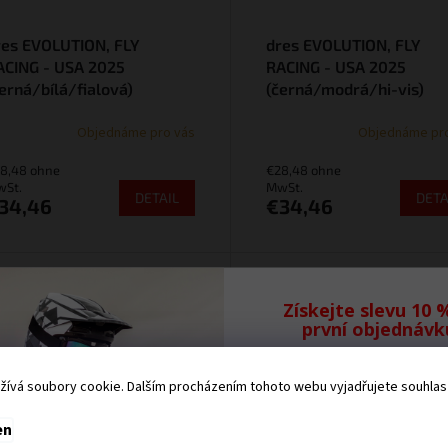
res EVOLUTION, FLY
dres EVOLUTION, FLY
ACING - USA 2025
RACING - USA 2025
erná/bílá/fialová)
(černá/modrá/hi-vis)
Objednáme pro vás
Objednáme pr
8,48 ohne
€28,48 ohne
St.
MwSt.
DETAIL
DETA
34,46
€34,46
Art.-Nr.:
M170-0369-M
Art.-Nr.:
M170-03
NEU
NEU
Získejte slevu 10 
první objednávk
Přihlaste se k odb
ívá soubory cookie. Dalším procházením tohoto webu vyjadřujete souhlas s
našeho newsletteru,
Vám neunikne žád
en
novinka.