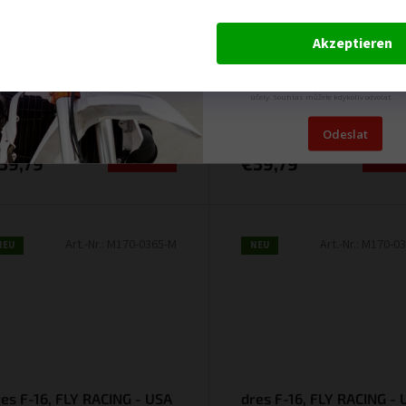
res EVOLUTION, FLY
dres EVOLUTION, FLY
ACING - USA 2026 (bílá/
RACING - USA 2026
Akzeptieren
edá)
(červená/černá/bílá)
Odesláním formuláře dáváte souhlas se
zpracováním osobních údajů pro marketi
Objednáme pro vás
Objednáme pr
účely. Souhlas můžete kdykoliv odvolat.
9,41 ohne
€49,41 ohne
Odeslat
St.
MwSt.
DETAIL
DETA
59,79
€59,79
Art.-Nr.:
M170-0365-M
Art.-Nr.:
M170-03
NEU
NEU
res F-16, FLY RACING - USA
dres F-16, FLY RACING -