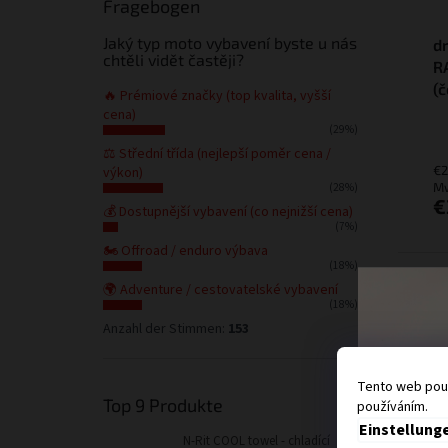
Fragebogen
Jaký typ moto vybavení byste u nás
d
chtěli vidět častěji?
R
(č
🔥 Prémiové značky (top kvalita, vyšší
cena)
(29%)
⚖️ Střední třída (nejlepší poměr cena /
€2
výkon)
Mw
(28%)
€
💰 Dostupnější vybavení (co nejnižší cena)
(7%)
🏍️ Offroad / enduro výbava
(18%)
🌍 Adventure / cestovatelské vybavení
(18%)
Anzahl der Stimmen:
153
Tento web použ
Top 9 Produkte
používáním.
Einstellung
N-Rit COOL towel - chladící