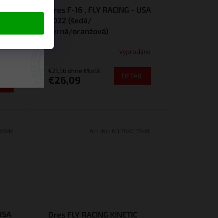
Dres F-16 , FLY RACING - USA
2022 (šedá/
černá/oranžová)
ngové
o vás
Vyprodáno
€21,56 ohne MwSt.
DETAIL
€26,09
IL
66-M
Art.-Nr.:
M170-0126-XL
 USA
Dres FLY RACING KINETIC