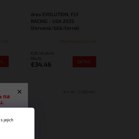
dres EVOLUTION, FLY
RACING - USA 2025
(červená/bílá/černá)
o vás
Objednáme pro vás
€28,48 ohne
MwSt.
IL
DETAIL
€34,46
70-XL
Art.-Nr.:
2746044/L
% na
u.
ěru
 jejich
 ať
ná