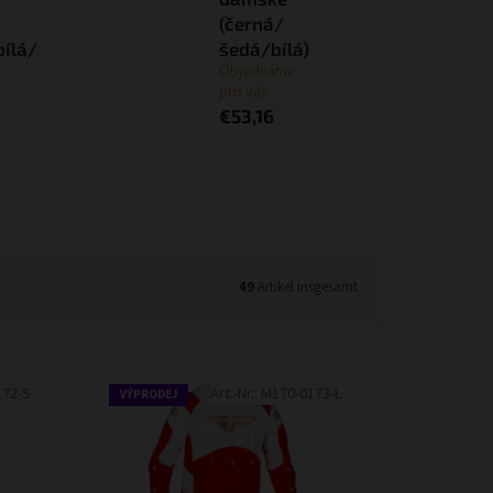
(černá/
bílá/
šedá/bílá)
Objednáme
pro vás
€53,16
49
Artikel insgesamt
172-S
Art.-Nr.:
M170-0173-L
VÝPRODEJ