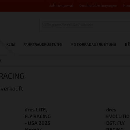
Jak nakupovat
Geschäftsbedingungen
Kon
KLIM
FAHRERAUSRÜSTUNG
MOTORRADAUSRÜSTUNG
BĚ
G
 RACING
verkauft
dres LITE,
dres
FLY RACING
EVOLUTI
- USA 2025
DST. FLY
(černá/
RACING -