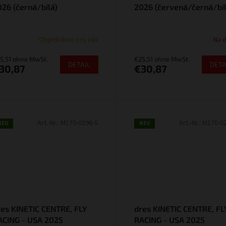
026 (černá/bílá)
2026 (červená/černá/bíl
Objednáme pro vás
Na 
5,51 ohne MwSt.
€25,51 ohne MwSt.
DETAIL
DETA
30,87
€30,87
Art.-Nr.:
M170-0296-S
Art.-Nr.:
M170-0
NEU
NEU
res KINETIC CENTRE, FLY
dres KINETIC CENTRE, FL
ACING - USA 2025
RACING - USA 2025