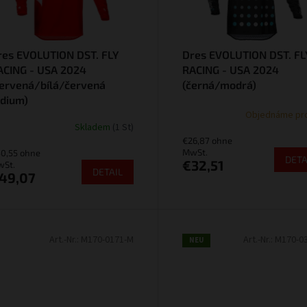
res EVOLUTION DST. FLY
Dres EVOLUTION DST. FL
ACING - USA 2024
RACING - USA 2024
červená/bílá/červená
(černá/modrá)
idium)
Objednáme pr
Skladem
(1 St)
€26,87 ohne
MwSt.
0,55 ohne
DETA
€32,51
St.
DETAIL
49,07
Art.-Nr.:
M170-0171-M
Art.-Nr.:
M170-0
NEU