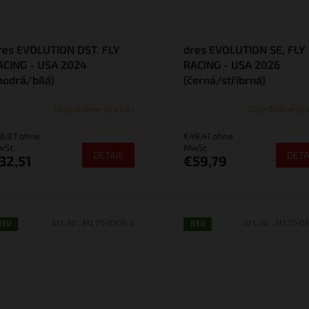
res EVOLUTION DST. FLY
dres EVOLUTION SE, FLY
ACING - USA 2024
RACING - USA 2026
modrá/bílá)
(černá/stříbrná)
Objednáme pro vás
Objednáme pr
6,87 ohne
€49,41 ohne
St.
MwSt.
DETAIL
DETA
32,51
€59,79
Art.-Nr.:
M170-0303-S
Art.-Nr.:
M170-03
NEU
NEU