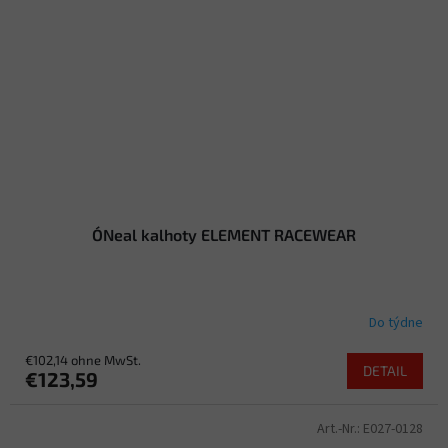
O´Neal kalhoty ELEMENT RACEWEAR
Do týdne
€102,14 ohne MwSt.
DETAIL
€123,59
Art.-Nr.:
E027-0128