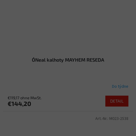
O´Neal kalhoty MAYHEM RESEDA
Do týdne
€119,17 ohne MwSt.
DETAIL
€144,20
Art.-Nr.:
M023-2538