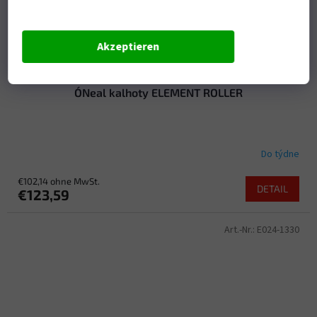
Akzeptieren
O´Neal kalhoty ELEMENT ROLLER
Do týdne
€102,14 ohne MwSt.
DETAIL
€123,59
Art.-Nr.:
E024-1330