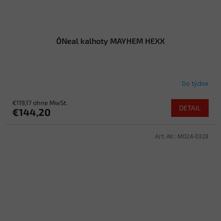
O´Neal kalhoty MAYHEM HEXX
Do týdne
€119,17 ohne MwSt.
DETAIL
€144,20
Art.-Nr.:
M024-0328