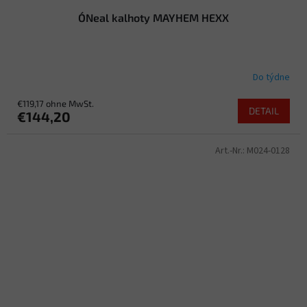
O´Neal kalhoty MAYHEM HEXX
Do týdne
€119,17 ohne MwSt.
DETAIL
€144,20
Art.-Nr.:
M024-0128