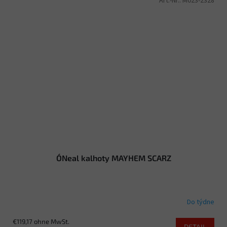
Art.-Nr.:
M023-2328
O´Neal kalhoty MAYHEM SCARZ
Do týdne
€119,17 ohne MwSt.
DETAIL