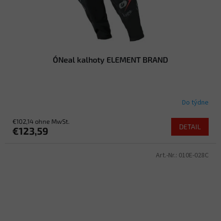
O´Neal kalhoty ELEMENT BRAND
Do týdne
€102,14 ohne MwSt.
DETAIL
€123,59
Art.-Nr.:
010E-028C