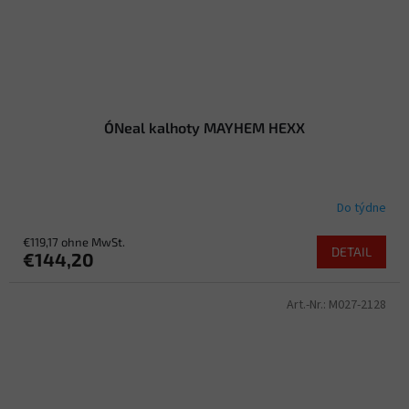
O´Neal kalhoty MAYHEM HEXX
Do týdne
€119,17 ohne MwSt.
DETAIL
€144,20
Art.-Nr.:
M027-2128