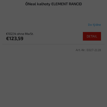
O´Neal kalhoty ELEMENT RANCID
Do týdne
€102,14 ohne MwSt.
DETAIL
€123,59
Art.-Nr.:
E027-2128