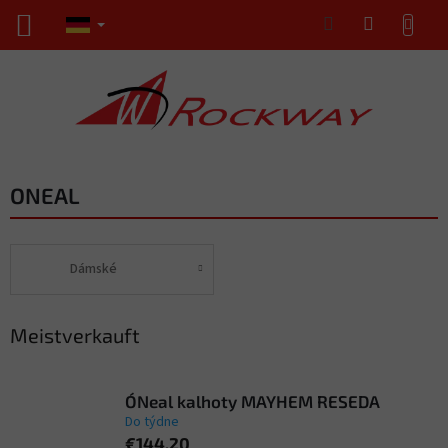
Zum
WARENKORB
Inhalt
springen
ONEAL
Dámské
Meistverkauft
O´Neal kalhoty MAYHEM RESEDA
Do týdne
€144,20