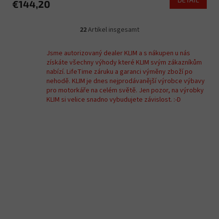
€144,20
22
Artikel insgesamt
S
t
e
Jsme autorizovaný dealer KLIM a s nákupen u nás
u
získáte všechny výhody které KLIM svým zákazníkům
e
nabízí. LifeTime záruku a garanci výměny zboží po
r
nehodě. KLIM je dnes nejprodávanější výrobce výbavy
e
pro motorkáře na celém světě. Jen pozor, na výrobky
l
KLIM si velice snadno vybudujete závislost. :-D
e
m
e
n
t
e
d
e
r
L
i
s