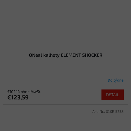
O´Neal kalhoty ELEMENT SHOCKER
Do týdne
€102,14 ohne MwSt.
DETAIL
€123,59
Art.-Nr.:
010E-928S