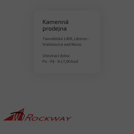
t
e
Kamenná
prodejna
Tanvaldská 1458, Liberec-
Vratislavice nad Nisou
Otevírací doba:
Po - Pá - 9-17,00 hod
F
u
ß
z
e
i
l