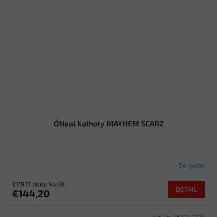
O´Neal kalhoty MAYHEM SCARZ
Do týdne
€119,17 ohne MwSt.
DETAIL
€144,20