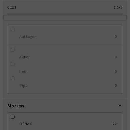
t
€
113
€
145
s
o
r
t
i
Auf Lager
0
e
r
u
Aktion
0
n
g
Neu
0
Tipp
0
Marken
O´Neal
22