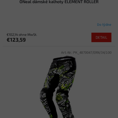
O´Neal dámské kalhoty ELEMENT ROLLER
e
Do týdne
€102,14 ohne MwSt.
DETAIL
€123,59
Art.-Nr.:
PK_4870047/ERN/34/100