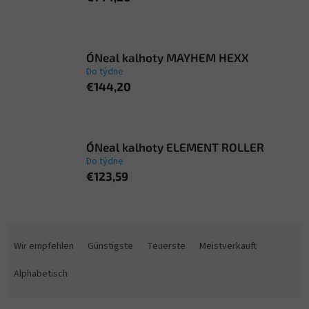
O´Neal kalhoty MAYHEM HEXX
Do týdne
€144,20
O´Neal kalhoty ELEMENT ROLLER
Do týdne
€123,59
P
r
Wir empfehlen
Günstigste
Teuerste
Meistverkauft
o
d
Alphabetisch
u
k