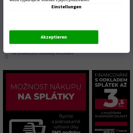
Einstellungen
Kontakt
info
@
rockway.cz
+420777100147
Akzeptieren
+420777100147
FB stránka pro fanoušky ROCKWAY