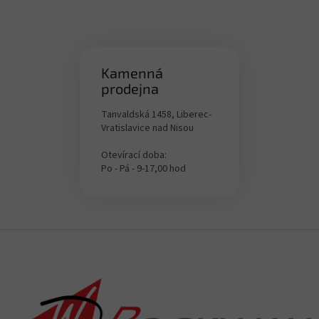
Kamenná
prodejna
Tanvaldská 1458, Liberec-
Vratislavice nad Nisou
Otevírací doba:
Po - Pá - 9-17,00 hod
F
u
ß
z
e
i