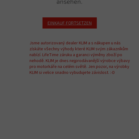
ansehen.
EINKAUF FORTSETZEN
Jsme autorizovaný dealer KLIM a s nákupen u nás
získáte všechny výhody které KLIM svým zákazníkům
nabízí. LifeTime záruku a garanci výměny zboží po
nehodě. KLIM je dnes nejprodávanější výrobce výbavy
pro motorkáře na celém světě. Jen pozor, na výrobky
KLIM si velice snadno vybudujete závislost. :-D