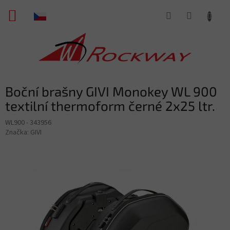
Přejít
NÁKUPNÍ
na
obsah
KOŠÍK
Boční brašny GIVI Monokey WL 900
textilní thermoform černé 2x25 ltr.
WL900 - 343956
Značka:
GIVI