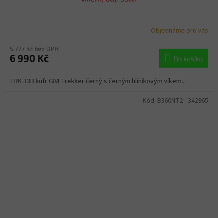
Objednáme pro vás
5 777 Kč bez DPH
6 990 Kč
Do košíku
TRK 33B kufr GIVI Trekker černý s černým hliníkovým víkem...
Kód:
B360NT2 - 342965