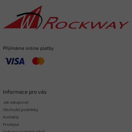
p
a
t
í
Přijímáme online platby
Informace pro vás
Jak nakupovat
Obchodní podmínky
Kontakty
Prodejna