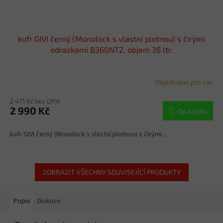
kufr GIVI černý (Monolock s vlastní plotnou) s čirými
odrazkami B360NT2, objem 36 ltr.
Objednáme pro vás
2 471 Kč bez DPH
2 990 Kč
Do košíku
kufr GIVI černý (Monolock s vlastní plotnou) s čirými...
ZOBRAZIT VŠECHNY SOUVISEJÍCÍ PRODUKTY
Popis
Diskuze