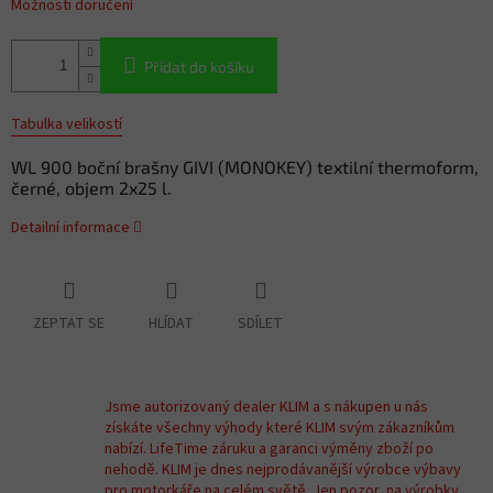
Možnosti doručení
Přidat do košíku
Tabulka velikostí
WL 900 boční brašny GIVI (MONOKEY) textilní thermoform,
černé, objem 2x25 l.
Detailní informace
ZEPTAT SE
HLÍDAT
SDÍLET
Jsme autorizovaný dealer KLIM a s nákupen u nás
získáte všechny výhody které KLIM svým zákazníkům
nabízí. LifeTime záruku a garanci výměny zboží po
nehodě. KLIM je dnes nejprodávanější výrobce výbavy
pro motorkáře na celém světě. Jen pozor, na výrobky