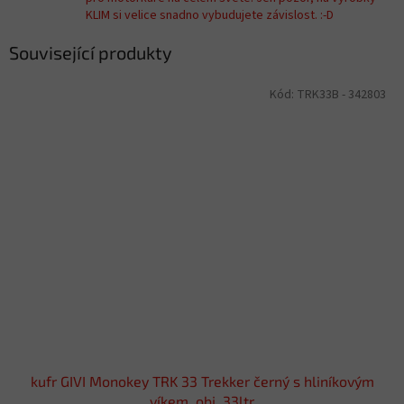
KLIM si velice snadno vybudujete závislost. :-D
Související produkty
Kód:
TRK33B - 342803
kufr GIVI Monokey TRK 33 Trekker černý s hliníkovým
víkem, obj. 33ltr