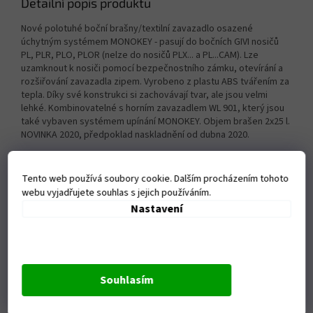
Detailní popis produktu
Nové polotuhé boční brašny/textilní zavazadlo osazené
úchytným systémem MONOKEY - pasují do bočních GIVI nosičů
PL, PLR, PLO, PLOR (nelze do nosičů PLX... a PL...CAM). Lze
uzamknout k nosiči pomocí bezpečnostního zámku, otevírání a
rozšiřování zavazadla zipem. Vyrobeno z plastu ABS tvářením za
tepla. Díky své konstrukci si zachovávají tvar, ale jsou velmi
lehké. Kombinovatelné s horním zavazadlem WL 901, který jsou
také vybaven systémem upínání MONOKEY. Objem brašen 2x25 l.
NOVINKA 2020, předpoklad naskladnění od dubna 2020.
Doplňkové parametry
Tento web používá soubory cookie. Dalším procházením tohoto
Kategorie
:
Boční brašny
webu vyjadřujete souhlas s jejich používáním.
Záruka
:
2 roky
Nastavení
Souhlasím