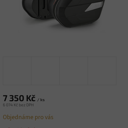
7 350 Kč
/ ks
6 074 Kč bez DPH
Měrná
Objednáme pro vás
cena: