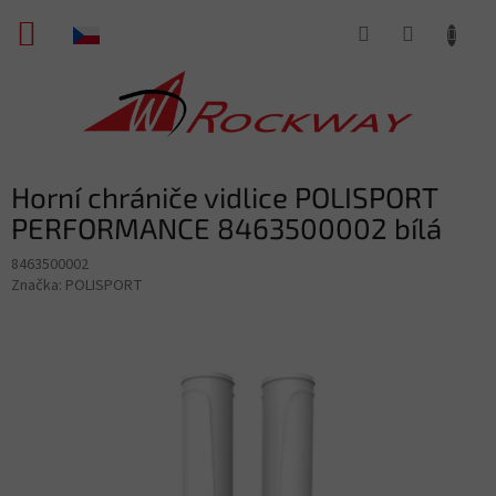
Přejít
NÁKUPNÍ
na
obsah
KOŠÍK
Horní chrániče vidlice POLISPORT
PERFORMANCE 8463500002 bílá
8463500002
Značka:
POLISPORT