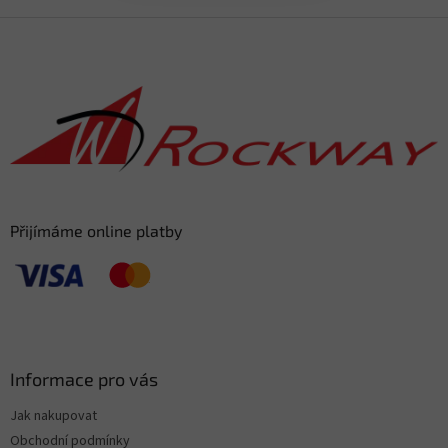
Z
á
p
a
t
í
Přijímáme online platby
Informace pro vás
Jak nakupovat
Obchodní podmínky