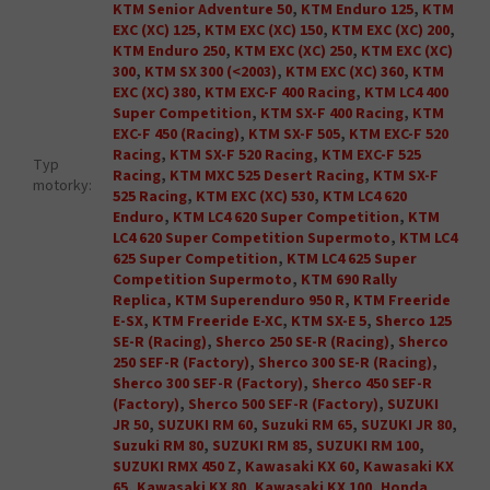
KTM Senior Adventure 50
,
KTM Enduro 125
,
KTM
EXC (XC) 125
,
KTM EXC (XC) 150
,
KTM EXC (XC) 200
,
KTM Enduro 250
,
KTM EXC (XC) 250
,
KTM EXC (XC)
300
,
KTM SX 300 (<2003)
,
KTM EXC (XC) 360
,
KTM
EXC (XC) 380
,
KTM EXC-F 400 Racing
,
KTM LC4 400
Super Competition
,
KTM SX-F 400 Racing
,
KTM
EXC-F 450 (Racing)
,
KTM SX-F 505
,
KTM EXC-F 520
Racing
,
KTM SX-F 520 Racing
,
KTM EXC-F 525
Typ
Racing
,
KTM MXC 525 Desert Racing
,
KTM SX-F
motorky
:
525 Racing
,
KTM EXC (XC) 530
,
KTM LC4 620
Enduro
,
KTM LC4 620 Super Competition
,
KTM
LC4 620 Super Competition Supermoto
,
KTM LC4
625 Super Competition
,
KTM LC4 625 Super
Competition Supermoto
,
KTM 690 Rally
Replica
,
KTM Superenduro 950 R
,
KTM Freeride
E-SX
,
KTM Freeride E-XC
,
KTM SX-E 5
,
Sherco 125
SE-R (Racing)
,
Sherco 250 SE-R (Racing)
,
Sherco
250 SEF-R (Factory)
,
Sherco 300 SE-R (Racing)
,
Sherco 300 SEF-R (Factory)
,
Sherco 450 SEF-R
(Factory)
,
Sherco 500 SEF-R (Factory)
,
SUZUKI
JR 50
,
SUZUKI RM 60
,
Suzuki RM 65
,
SUZUKI JR 80
,
Suzuki RM 80
,
SUZUKI RM 85
,
SUZUKI RM 100
,
SUZUKI RMX 450 Z
,
Kawasaki KX 60
,
Kawasaki KX
65
,
Kawasaki KX 80
,
Kawasaki KX 100
,
Honda