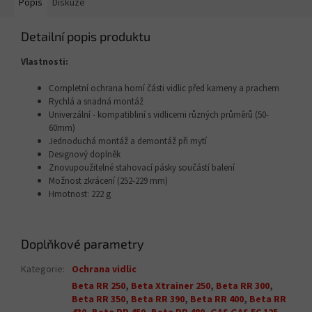
Popis
Diskuze
Detailní popis produktu
Vlastnosti:
Completní ochrana horní části vidlic před kameny a prachem
Rychlá a snadná montáž
Univerzální - kompatibliní s vidlicemi různých průměrů (50-
60mm)
Jednoduchá montáž a demontáž při mytí
Designový doplněk
Znovupoužitelné stahovací pásky součástí balení
Možnost zkrácení (252-229 mm)
Hmotnost: 222 g
Doplňkové parametry
Kategorie
:
Ochrana vidlic
Beta RR 250
,
Beta Xtrainer 250
,
Beta RR 300
,
Beta RR 350
,
Beta RR 390
,
Beta RR 400
,
Beta RR