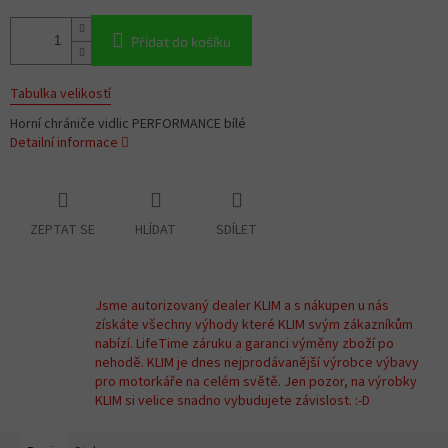
Přidat do košíku
Tabulka velikostí
Horní chrániče vidlic PERFORMANCE bílé
Detailní informace
ZEPTAT SE
HLÍDAT
SDÍLET
Jsme autorizovaný dealer KLIM a s nákupen u nás
získáte všechny výhody které KLIM svým zákazníkům
nabízí. LifeTime záruku a garanci výměny zboží po
nehodě. KLIM je dnes nejprodávanější výrobce výbavy
pro motorkáře na celém světě. Jen pozor, na výrobky
KLIM si velice snadno vybudujete závislost. :-D