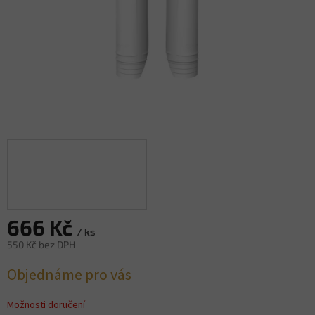
666 Kč
/ ks
550 Kč bez DPH
Měrná
Objednáme pro vás
cena:
Možnosti doručení