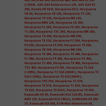
430
,
Beta RR 450
,
Beta RR 480
,
GAS GAS EC 125
(<2016)
,
GAS GAS Endurocross 125
,
GAS GAS EC
200
,
Honda XR 50 R
,
Husqvarna EE 5
,
Husqvarna
CR 50
,
Husqvarna CR 125
,
Husqvarna TC 125
,
Husqvarna TX 125
,
Husqvarna WR 125
,
Husqvarna WRE 125
,
Husqvarna CR 250
,
Husqvarna FC 250
,
Husqvarna FE 250
,
Husqvarna
TC 250
,
Husqvarna TXC 250
,
Husqvarna WR 250
,
Husqvarna TX 300
,
Husqvarna WR 300
,
Husqvarna TE 310
,
Husqvarna FC 350
,
Husqvarna
FE 350
,
Husqvarna FX 350
,
Husqvarna TE 350
,
Husqvarna CR 360
,
Husqvarna WR 360
,
Husqvarna TE 400
,
Husqvarna TE 449
,
Husqvarna
FC 450
,
Husqvarna FE 450
,
Husqvarna FX 450
,
Husqvarna TC 450
,
Husqvarna TE 450
,
Husqvarna
TXC 450
,
Husqvarna FE 501
,
Husqvarna TC 510
(<1991)
,
Husqvarna TC 510 (2004>)
,
Husqvarna TE
510 (<1991)
,
Husqvarna TE 510 (2004>)
,
Husqvarna TXC 510
,
Husqvarna TC 570
,
Husqvarna TE 570
,
Husqvarna TC 610
,
Husqvarna
TE 610
,
Husqvarna TE 610 E
,
Husqvarna TE 630
,
Kawasaki KX 85
,
Kawasaki KLX 110 (R)
,
Kawasaki
KMX 125
,
Kawasaki KLX 140 (L)
,
KAWASAKI KX 250
2T
,
Kawasaki KX 500
,
KTM Mini Adventure 50
,