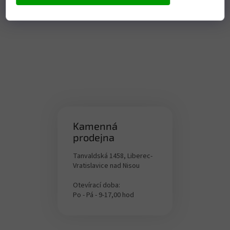
Kamenná
prodejna
Tanvaldská 1458, Liberec-
Vratislavice nad Nisou
Otevírací doba:
Po - Pá - 9-17,00 hod