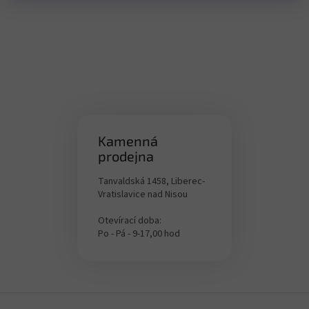
Kamenná
prodejna
Tanvaldská 1458, Liberec-
Vratislavice nad Nisou
Otevírací doba:
Po - Pá - 9-17,00 hod
Z