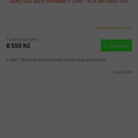
kufry GIVI boční monokey V 35NT TECH pro nosič PLX
Objednáme pro vás
7 066 Kč bez DPH
8 550 Kč
Do košíku
V 35NT TECH pár bočních kufrů GIVI (levý+pravý) boční.
Kód:
V35N