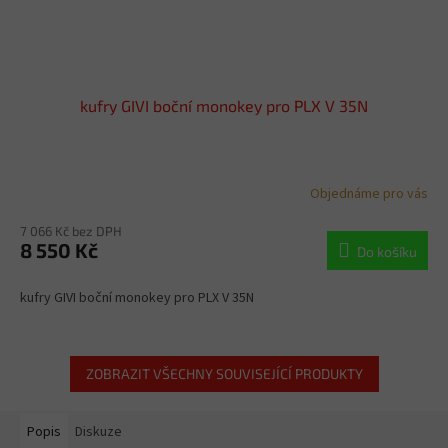
kufry GIVI boční monokey pro PLX V 35N
Objednáme pro vás
7 066 Kč bez DPH
8 550 Kč
Do košíku
kufry GIVI boční monokey pro PLX V 35N
ZOBRAZIT VŠECHNY SOUVISEJÍCÍ PRODUKTY
Popis
Diskuze