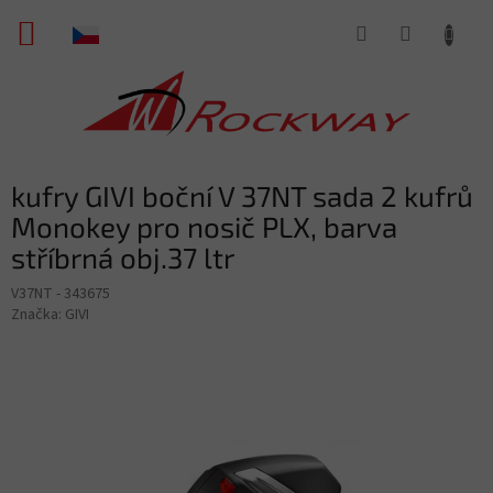
Přejít
NÁKUPNÍ
na
obsah
KOŠÍK
kufry GIVI boční V 37NT sada 2 kufrů
Monokey pro nosič PLX, barva
stříbrná obj.37 ltr
V37NT - 343675
Značka:
GIVI