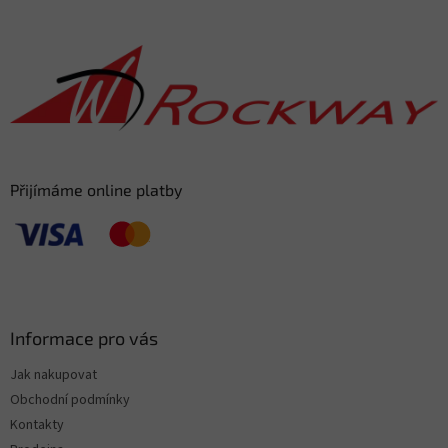
á
p
a
t
í
Přijímáme online platby
Informace pro vás
Jak nakupovat
Obchodní podmínky
Kontakty