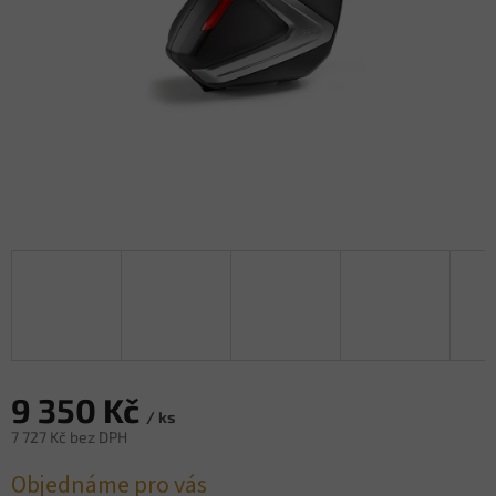
9 350 Kč
/ ks
7 727 Kč bez DPH
Měrná
Objednáme pro vás
cena: