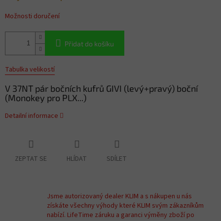
Možnosti doručení
Přidat do košíku
Tabulka velikostí
V 37NT pár bočních kufrů GIVI (levý+pravý) boční
(Monokey pro PLX...)
Detailní informace
ZEPTAT SE
HLÍDAT
SDÍLET
Jsme autorizovaný dealer KLIM a s nákupen u nás
získáte všechny výhody které KLIM svým zákazníkům
nabízí. LifeTime záruku a garanci výměny zboží po