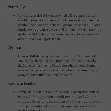
Materiály:
Aby výrobce dosáhl kvalitativních cílů a zajistil stálost
výrobků, používá pouze prvotřídní materiály od známých
výrobců: ocel od společností Toyota Tsusho a NKK Japan,
lepidlo od společnosti Henkel Germany, filtrační papír od
společností Ahlstrom Filtration Finland, Hollingsworth &
Vose USA a Awa Paper Japan.
Výroba:
Továrna Hiflofiltro byla založena v roce 1955 a od roku
1963 vyrábí filtry pro automobilový průmysl OEM. Díky
zkušenostem z více než šesti desetiletí, neustálému
výzkumu a vývoji a moderním výrobním zařízením vyrábí
jedny z nejkvalitnějších filtrů na světě.
Kontrola kvality:
Každý olejový filtr prochází 16 individuálními kontrolami
kvality, než je připraven opustit továrnu. Celý výrobní
proces, včetně kontroly surovin a testování jednotlivých
filtrů, je pravidelně kontrolován a nezávisle ověřován