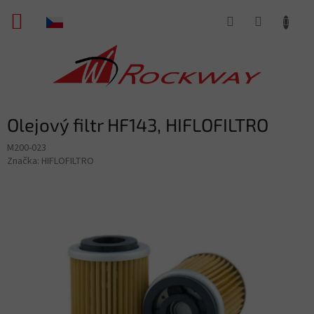
Přejít
NÁKUPNÍ
na
obsah
KOŠÍK
Olejový filtr HF143, HIFLOFILTRO
M200-023
Značka:
HIFLOFILTRO