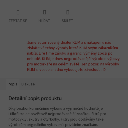
ZEPTAT SE
HLÍDAT
SDÍLET
Jsme autorizovaný dealer KLIM a s nákupen u nás
získáte všechny výhody které KLIM svým zákazníkům
nabízí. LifeTime záruku a garanci výměny zboží po
nehodě. KLIM je dnes nejprodávanější výrobce výbavy
pro motorkáře na celém světě. Jen pozor, na výrobky
KLIM si velice snadno vybudujete závislost. :-D
Popis
Diskuze
Detailní popis produktu
Díky bezkonkurenčnímu výkonu a výjimečné hodnotě je
Hiflofiltro celosvětově nejprodávanější značkou filtrů pro
motocykly, skútry a čtyřkolky. Filtry jsou dodávány také
výrobcům originálního vybavení i privátním značkám.