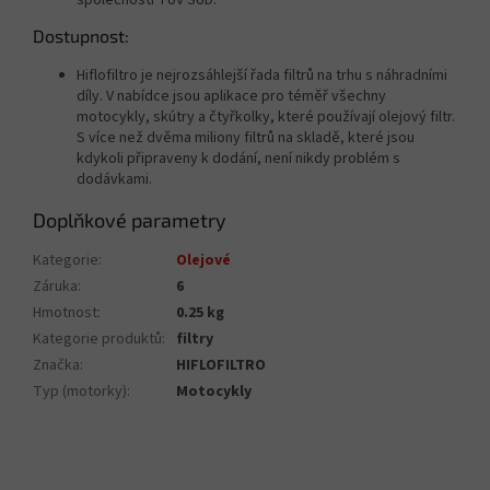
společností TÜV SÜD.
Dostupnost:
Hiflofiltro je nejrozsáhlejší řada filtrů na trhu s náhradními
díly. V nabídce jsou aplikace pro téměř všechny
motocykly, skútry a čtyřkolky, které používají olejový filtr.
S více než dvěma miliony filtrů na skladě, které jsou
kdykoli připraveny k dodání, není nikdy problém s
dodávkami.
Doplňkové parametry
Kategorie
:
Olejové
Záruka
:
6
Hmotnost
:
0.25 kg
Kategorie produktů
:
filtry
Značka
:
HIFLOFILTRO
Typ (motorky)
:
Motocykly