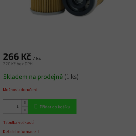
266 Kč
/ ks
220 Kč bez DPH
Měrná
Skladem na prodejně
(1 ks)
cena:
Možnosti doručení
Přidat do košíku
Tabulka velikostí
Detailní informace