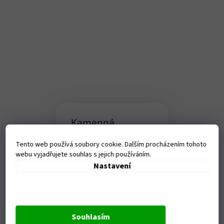
Kamenná
prodejna
Tento web používá soubory cookie. Dalším procházením tohoto
Tanvaldská 1458, Liberec-
webu vyjadřujete souhlas s jejich používáním.
Vratislavice nad Nisou
Nastavení
Otevírací doba:
Po - Pá - 9-17,00 hod
Souhlasím