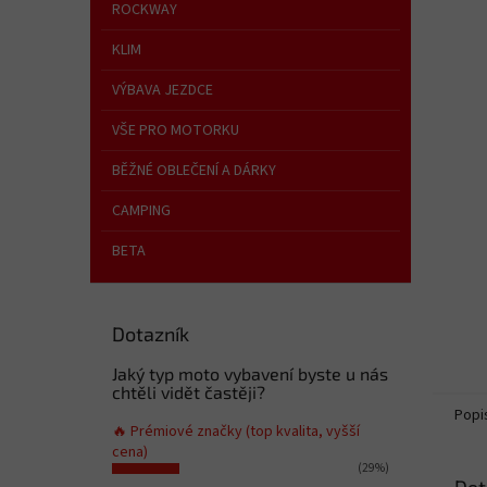
n
ROCKWAY
e
KLIM
l
VÝBAVA JEZDCE
VŠE PRO MOTORKU
BĚŽNÉ OBLEČENÍ A DÁRKY
CAMPING
BETA
Dotazník
Jaký typ moto vybavení byste u nás
chtěli vidět častěji?
Popi
🔥 Prémiové značky (top kvalita, vyšší
cena)
(29%)