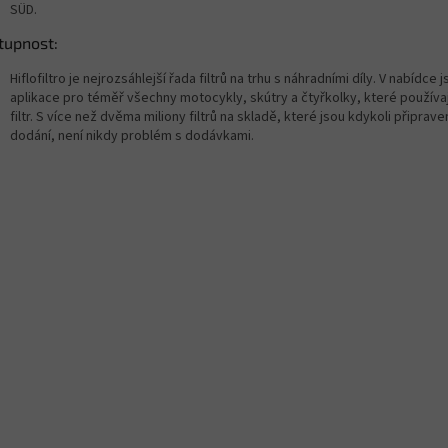
SÜD.
tupnost:
Hiflofiltro je nejrozsáhlejší řada filtrů na trhu s náhradními díly. V nabídce 
aplikace pro téměř všechny motocykly, skútry a čtyřkolky, které používaj
filtr. S více než dvěma miliony filtrů na skladě, které jsou kdykoli připrave
dodání, není nikdy problém s dodávkami.