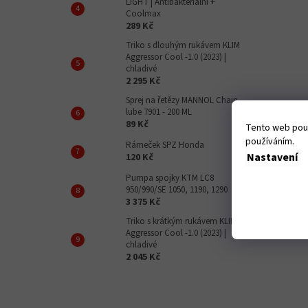
LIGHT | Antibakteriální +
Coolmax
289 Kč
Triko s dlouhým rukávem KLIM
Aggressor Cool -1.0 (2023) |
chladivé
2 295 Kč
Sprej na řetězy MANNOL Chain
lube 7901 - 200 ML
89 Kč
Tento web použ
používáním.
Rámeček SPZ Honda
Nastavení
120 Kč
Pumpa spojky KTM LC8
950/990/SE 1050, 1190, 1290
3 375 Kč
Triko s krátkým rukávem KLIM
Aggressor Cool -1.0 (2023) |
chladivé
2 045 Kč