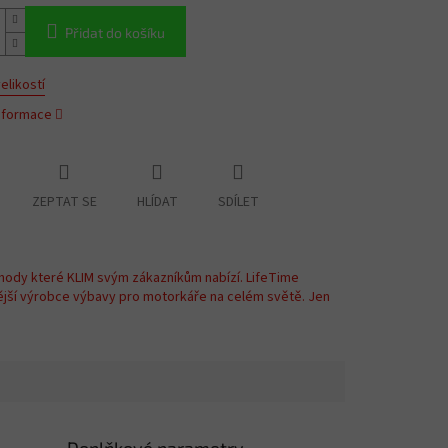
Přidat do košíku
elikostí
informace
ZEPTAT SE
HLÍDAT
SDÍLET
hody které KLIM svým zákazníkům nabízí. LifeTime
ější výrobce výbavy pro motorkáře na celém světě. Jen