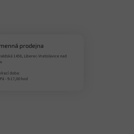
menná prodejna
aldská 1458, Liberec-Vratislavice nad
ou
írací doba:
 Pá - 9-17,00 hod