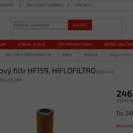
KUPOVAT
OBCHODNÍ PODMÍNKY
KONTAKTY
PRODEJNA
HLEDAT
LIM
VÝBAVA JEZDCE
VŠE PRO MOTORKU
BĚŽNÉ OBLEČEN
MOTOR A PŘÍSLUŠENSTVÍ
Filtry
Olejové
Olejový filtr
ový filtr HF159, HIFLOFILTRO
M200-103
HIFLOFILTRO
246
203 Kč b
Měrná
Do 24
cena:
Možnosti