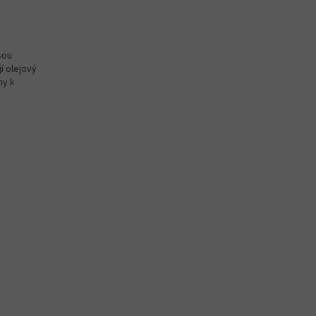
jsou
í olejový
ny k