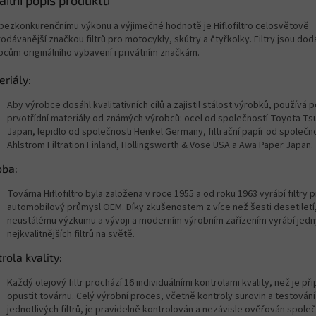
ailní popis produktu
 bezkonkurenčnímu výkonu a výjimečné hodnotě je Hiflofiltro celosvětově
odávanější značkou filtrů pro motocykly, skútry a čtyřkolky. Filtry jsou do
bcům originálního vybavení i privátním značkám.
riály:
Aby výrobce dosáhl kvalitativních cílů a zajistil stálost výrobků, používá 
prvotřídní materiály od známých výrobců: ocel od společností Toyota Ts
Japan, lepidlo od společnosti Henkel Germany, filtrační papír od společn
Ahlstrom Filtration Finland, Hollingsworth & Vose USA a Awa Paper Japan.
oba:
Továrna Hiflofiltro byla založena v roce 1955 a od roku 1963 vyrábí filtry 
automobilový průmysl OEM. Díky zkušenostem z více než šesti desetiletí
neustálému výzkumu a vývoji a moderním výrobním zařízením vyrábí jedn
nejkvalitnějších filtrů na světě.
rola kvality:
Každý olejový filtr prochází 16 individuálními kontrolami kvality, než je př
opustit továrnu. Celý výrobní proces, včetně kontroly surovin a testování
jednotlivých filtrů, je pravidelně kontrolován a nezávisle ověřován spole