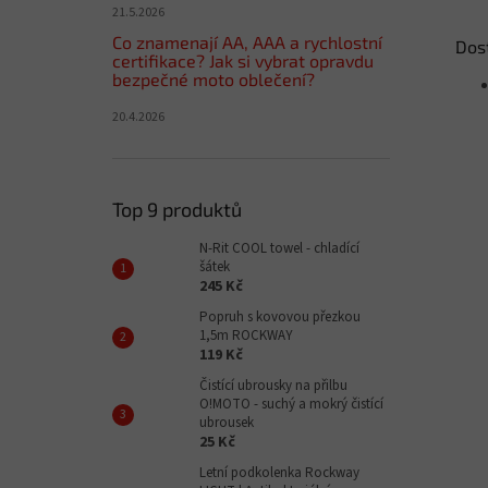
21.5.2026
Co znamenají AA, AAA a rychlostní
Dos
certifikace? Jak si vybrat opravdu
bezpečné moto oblečení?
20.4.2026
Top 9 produktů
N-Rit COOL towel - chladící
šátek
245 Kč
Popruh s kovovou přezkou
1,5m ROCKWAY
119 Kč
Čistící ubrousky na přilbu
O!MOTO - suchý a mokrý čistící
ubrousek
25 Kč
Letní podkolenka Rockway