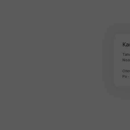
Ka
Tanv
Nis
Otev
Po -