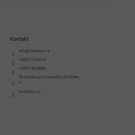
Kontakt
info
@
rockway.cz
+420777100147
+420774100603
FB stránka pro fanoušky ROCKWA
Y
rockway.cz/