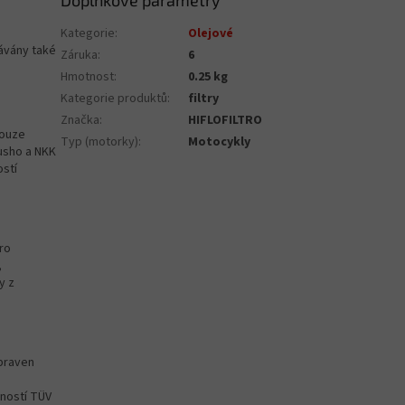
Doplňkové parametry
Kategorie
:
Olejové
dávány také
Záruka
:
6
Hmotnost
:
0.25 kg
Kategorie produktů
:
filtry
Značka
:
HIFLOFILTRO
pouze
Typ (motorky)
:
Motocykly
usho a NKK
ostí
pro
,
y z
ipraven
čností TÜV