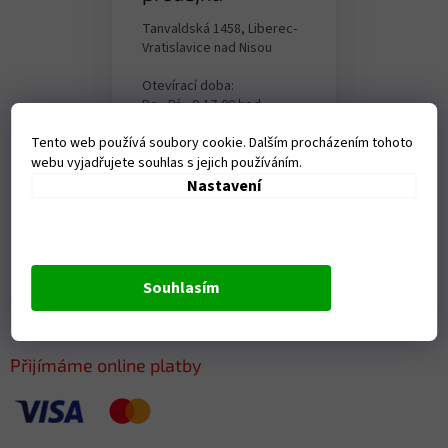
Tanvaldská 1458, Liberec-
Vratislavice nad Nisou
Otevírací doba:
Po - Pá - 9-17,00 hod
Tento web používá soubory cookie. Dalším procházením tohoto
webu vyjadřujete souhlas s jejich používáním.
Nastavení
Z
á
p
a
t
Souhlasím
í
Přijímáme online platby