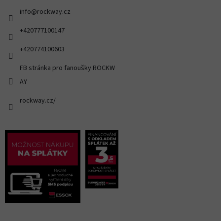
info
@
rockway.cz
+420777100147
+420774100603
FB stránka pro fanoušky ROCKW
AY
rockway.cz/