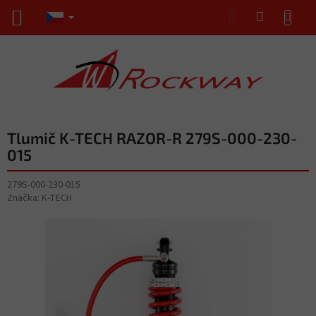
Přejít
NÁKUPNÍ
na
KOŠÍK
obsah
Tlumič K-TECH RAZOR-R 279S-000-230-
015
279S-000-230-015
Značka:
K-TECH