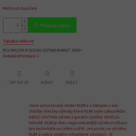
Možnosti doručení
Přidat do košíku
Tabulka velikostí
RCU RAZOR-R SUZUKI GSF600 BANDIT 2000>
Detailní informace
ZEPTAT SE
HLÍDAT
SDÍLET
Jsme autorizovaný dealer KLIM a s nákupen u nás
získáte všechny výhody které KLIM svým zákazníkům
nabízí. LifeTime záruku a garanci výměny zboží po
nehodě. KLIM je dnes nejprodávanější výrobce výbavy
pro motorkáře na celém světě. Jen pozor, na výrobky
KLIM si velice snadno vybudujete závislost. :-D