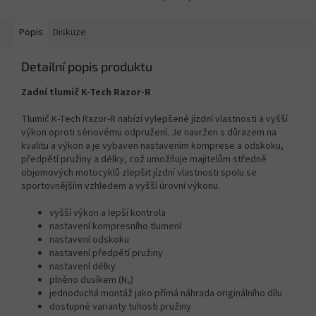
Popis
Diskuze
Detailní popis produktu
Zadní tlumič K-Tech Razor-R
Tlumič K-Tech Razor-R nabízí vylepšené jízdní vlastnosti a vyšší
výkon oproti sériovému odpružení. Je navržen s důrazem na
kvalitu a výkon a je vybaven nastavením komprese a odskoku,
předpětí pružiny a délky, což umožňuje majitelům středně
objemových motocyklů zlepšit jízdní vlastnosti spolu se
sportovnějším vzhledem a vyšší úrovní výkonu.
vyšší výkon a lepší kontrola
nastavení kompresního tlumení
nastavení odskoku
nastavení předpětí pružiny
nastavení délky
plněno dusíkem (N₂)
jednoduchá montáž jako přímá náhrada originálního dílu
dostupné varianty tuhosti pružiny