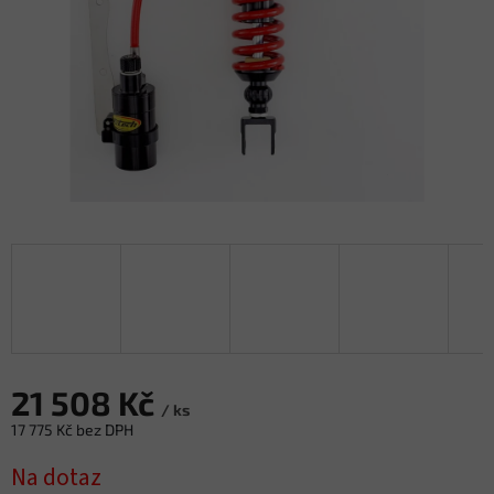
21 508 Kč
/ ks
17 775 Kč bez DPH
Měrná
Na dotaz
cena: