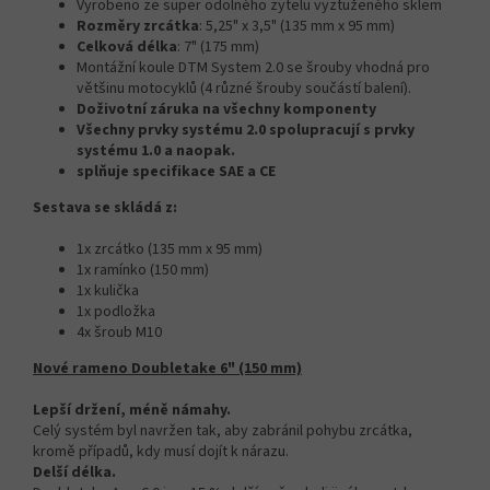
Vyrobeno ze super odolného zytelu vyztuženého sklem
Rozměry zrcátka
: 5,25" x 3,5" (135 mm x 95 mm)
Celková délka
: 7" (175 mm)
Montážní koule DTM System 2.0 se šrouby vhodná pro
většinu motocyklů
(4 různé šrouby součástí balení).
Doživotní záruka na všechny komponenty
Všechny prvky systému 2.0 spolupracují s prvky
systému 1.0 a naopak.
splňuje specifikace SAE a CE
Sestava se skládá z:
1x zrcátko (
135 mm x 95 mm)
1x ramínko (150 mm)
1x kulička
1x podložka
4x šroub M10
Nové rameno Doubletake 6" (150 mm)
Lepší držení, méně námahy.
Celý systém byl navržen tak, aby zabránil pohybu zrcátka,
kromě případů, kdy musí dojít k nárazu.
Delší délka.