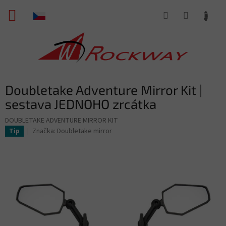
Přejít
NÁKUPNÍ
na
obsah
KOŠÍK
Doubletake Adventure Mirror Kit |
sestava JEDNOHO zrcátka
DOUBLETAKE ADVENTURE MIRROR KIT
Značka:
Doubletake mirror
Tip