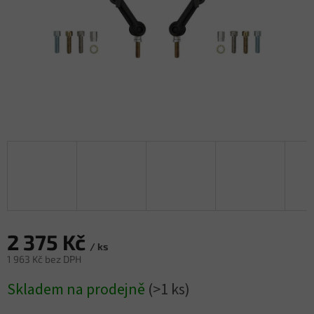
2 375 Kč
/ ks
1 963 Kč bez DPH
Měrná
Skladem na prodejně
(>1 ks)
cena: