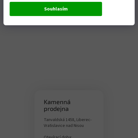
Souhlasím
Kamenná
prodejna
Tanvaldská 1458, Liberec-
Vratislavice nad Nisou
Otevírací doba: