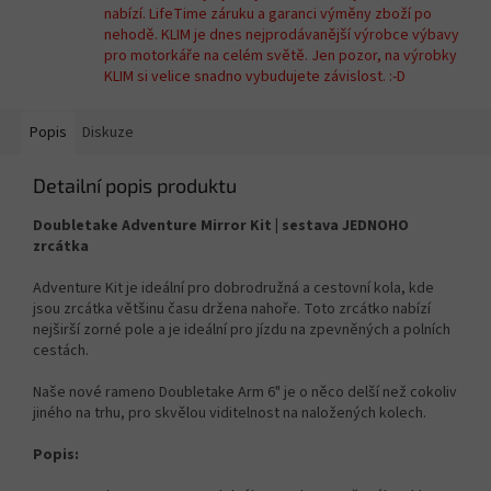
nabízí. LifeTime záruku a garanci výměny zboží po
nehodě. KLIM je dnes nejprodávanější výrobce výbavy
pro motorkáře na celém světě. Jen pozor, na výrobky
KLIM si velice snadno vybudujete závislost. :-D
Popis
Diskuze
Detailní popis produktu
Doubletake Adventure Mirror Kit | sestava JEDNOHO
zrcátka
Adventure Kit je ideální pro dobrodružná a cestovní kola, kde
jsou zrcátka většinu času držena nahoře. Toto zrcátko nabízí
nejširší zorné pole a je ideální pro jízdu na zpevněných a polních
cestách.
Naše nové
rameno Doubletake Arm 6"
je o něco delší než cokoliv
jiného na trhu, pro skvělou viditelnost na naložených kolech.
Popis: