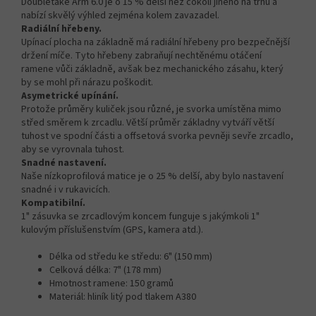
Doubletake Arm 6.0 je o 15 % delší než cokoli jiného na trhu a
nabízí skvělý výhled zejména kolem zavazadel.
Radiální hřebeny.
Upínací plocha na základně má radiální hřebeny pro bezpečnější
držení míče. Tyto hřebeny zabraňují nechtěnému otáčení
ramene vůči základně, avšak bez mechanického zásahu, který
by se mohl při nárazu poškodit.
Asymetrické upínání.
Protože průměry kuliček jsou různé, je svorka umístěna mimo
střed směrem k zrcadlu. Větší průměr základny vytváří větší
tuhost ve spodní části a offsetová svorka pevněji sevře zrcadlo,
aby se vyrovnala tuhost.
Snadné nastavení.
Naše nízkoprofilová matice je o 25 % delší, aby bylo nastavení
snadné i v rukavicích.
Kompatibilní.
1" zásuvka se zrcadlovým koncem funguje s jakýmkoli 1"
kulovým příslušenstvím (GPS, kamera atd.).
Délka od středu ke středu: 6" (150 mm)
Celková délka: 7" (178 mm)
Hmotnost ramene: 150 gramů
Materiál: hliník litý pod tlakem A380