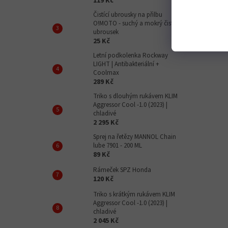
119 Kč
Čistící ubrousky na přilbu
O!MOTO - suchý a mokrý čistící
ubrousek
25 Kč
Letní podkolenka Rockway
LIGHT | Antibakteriální +
Coolmax
289 Kč
Triko s dlouhým rukávem KLIM
Aggressor Cool -1.0 (2023) |
chladivé
2 295 Kč
Sprej na řetězy MANNOL Chain
lube 7901 - 200 ML
89 Kč
Rámeček SPZ Honda
120 Kč
Triko s krátkým rukávem KLIM
Aggressor Cool -1.0 (2023) |
chladivé
2 045 Kč