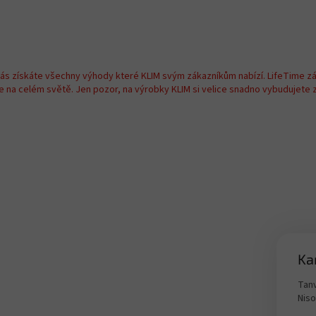
nás získáte všechny výhody které KLIM svým zákazníkům nabízí. LifeTime z
na celém světě. Jen pozor, na výrobky KLIM si velice snadno vybudujete zá
Ka
Tanv
Nis