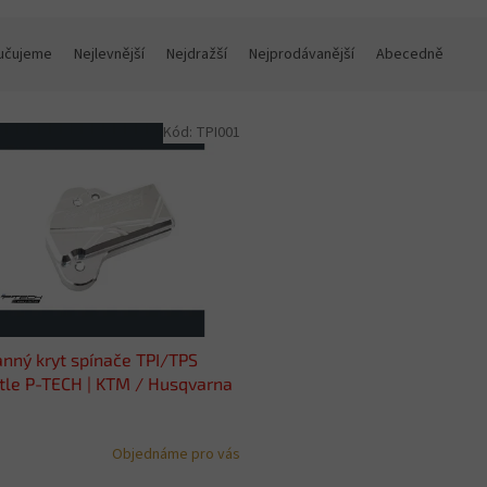
učujeme
Nejlevnější
Nejdražší
Nejprodávanější
Abecedně
Kód:
TPI001
nný kryt spínače TPI/TPS
tle P-TECH | KTM / Husqvarna
Objednáme pro vás