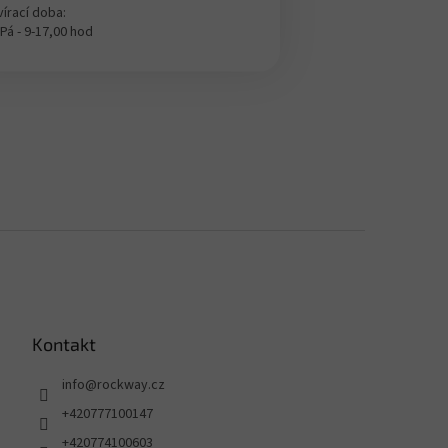
írací doba:
 Pá - 9-17,00 hod
Kontakt
info
@
rockway.cz
+420777100147
+420774100603