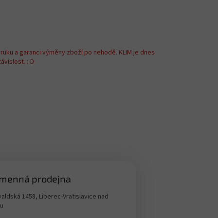
áruku a garanci výměny zboží po nehodě. KLIM je dnes
vislost. :-D
menná prodejna
aldská 1458, Liberec-Vratislavice nad
ou