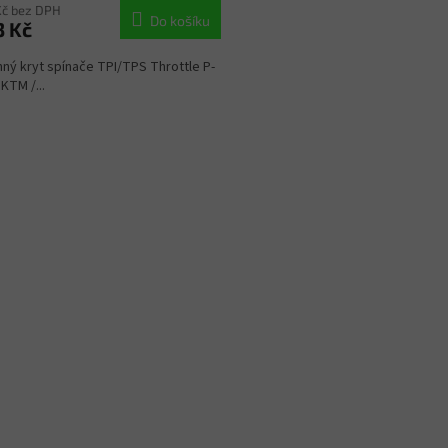
Kč bez DPH
Do košíku
3 Kč
ný kryt spínače TPI/TPS Throttle P-
KTM /...
O
v
l
á
d
a
c
í
p
r
v
k
y
v
ý
p
i