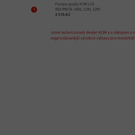
Pumpa spojky KTM LC8
950/990/SE 1050, 1190, 1290
3 375 Kč
Jsme autorizovaný dealer KLIM a s nákupen u 
nejprodávanější výrobce výbavy pro motorkáře 