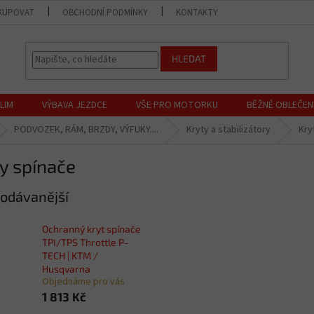
KUPOVAT
OBCHODNÍ PODMÍNKY
KONTAKTY
PRODEJNA
HLEDAT
LIM
VÝBAVA JEZDCE
VŠE PRO MOTORKU
BĚŽNÉ OBLEČEN
PODVOZEK, RÁM, BRZDY, VÝFUKY....
Kryty a stabilizátory
Kry
y spínače
odávanější
Ochranný kryt spínače
TPI/TPS Throttle P-
TECH | KTM /
Husqvarna
Objednáme pro vás
1 813 Kč