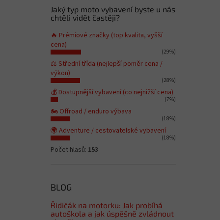
Jaký typ moto vybavení byste u nás
chtěli vidět častěji?
🔥 Prémiové značky (top kvalita, vyšší
cena)
(29%)
⚖️ Střední třída (nejlepší poměr cena /
výkon)
(28%)
💰 Dostupnější vybavení (co nejnižší cena)
(7%)
🏍️ Offroad / enduro výbava
(18%)
🌍 Adventure / cestovatelské vybavení
(18%)
Počet hlasů:
153
BLOG
Řidičák na motorku: Jak probíhá
autoškola a jak úspěšně zvládnout