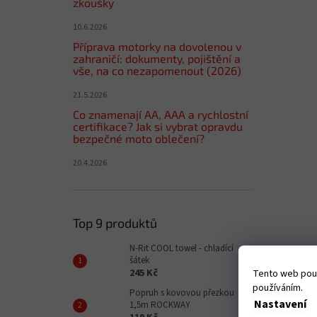
zkoušky
10.6.2026
Příprava motorky na dovolenou v
zahraničí: dokumenty, pojištění a
vše, na co nezapomenout (2026)
21.5.2026
Co znamenají AA, AAA a rychlostní
certifikace? Jak si vybrat opravdu
bezpečné moto oblečení?
20.4.2026
Top 9 produktů
N-Rit COOL towel - chladící
šátek
245 Kč
Tento web použ
používáním.
Popruh s kovovou přezkou
Nastavení
1,5m ROCKWAY