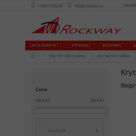
Přejít
JAK NA
+420777100147
info@rockway.cz
na
obsah
AKCE KOMPLET
VÝPRODEJ
ROCKWAY
K
Domů
VŠE PRO MOTORKU
DÍLY NA MOTORKU
P
Kryt
o
s
Nejpr
t
Cena
r
a
1813
Kč
1814
Kč
n
n
í
p
Na skladě
0
a