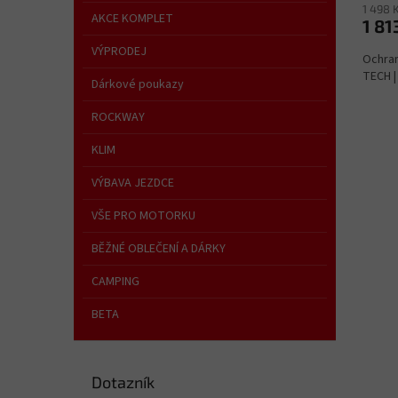
1 498 
AKCE KOMPLET
1 81
VÝPRODEJ
Ochran
TECH | 
Dárkové poukazy
ROCKWAY
KLIM
VÝBAVA JEZDCE
VŠE PRO MOTORKU
BĚŽNÉ OBLEČENÍ A DÁRKY
CAMPING
BETA
Dotazník