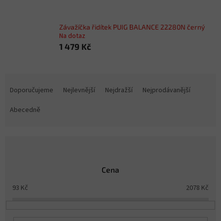
Závažíčka řidítek PUIG BALANCE 22280N černý
Na dotaz
1 479 Kč
Ř
a
Doporučujeme
Nejlevnější
Nejdražší
Nejprodávanější
z
e
Abecedně
n
í
p
r
o
Cena
d
u
93
Kč
2078
Kč
k
t
ů