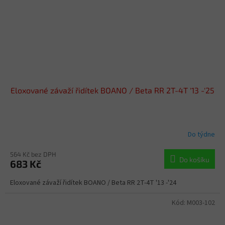
Eloxované závaží řidítek BOANO / Beta RR 2T-4T '13 -'25
Do týdne
564 Kč bez DPH
Do košíku
683 Kč
Eloxované závaží řidítek BOANO / Beta RR 2T-4T '13 -'24
Kód:
M003-102