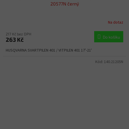
20577N černý
Na dotaz
217 Kč bez DPH
Do košíku
263 Kč
HUSQVARNA SVARTPILEN 401 / VITPILEN 401 17'-21'
Kód:
140.21205N