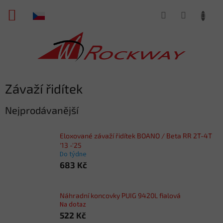
Přejít
NÁKUPNÍ
na
obsah
KOŠÍK
Závaží řidítek
Nejprodávanější
Eloxované závaží řidítek BOANO / Beta RR 2T-4T
'13 -'25
Do týdne
683 Kč
Náhradní koncovky PUIG 9420L fialová
Na dotaz
522 Kč