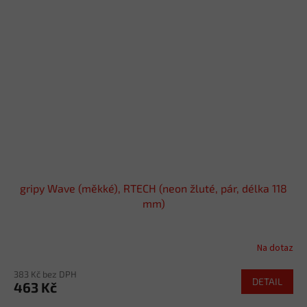
gripy Wave (měkké), RTECH (neon žluté, pár, délka 118
mm)
Na dotaz
383 Kč bez DPH
DETAIL
463 Kč