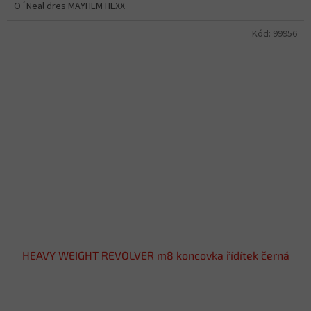
O´Neal dres MAYHEM HEXX
Kód:
99956
HEAVY WEIGHT REVOLVER m8 koncovka řídítek černá