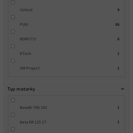
Oxford
9
PUIG
86
RDMOTO
6
RTech
1
SM-Project
1
Typ motorky
Benelli TRK 502
1
Beta RR 125 2T
1