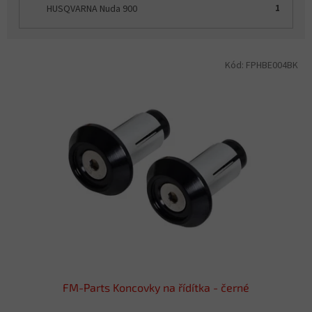
HUSQVARNA Nuda 900
1
V
Kód:
FPHBE004BK
ý
p
i
s
p
r
o
d
u
k
t
ů
FM-Parts Koncovky na řídítka - černé