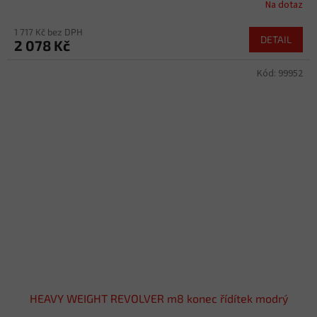
Na dotaz
1 717 Kč bez DPH
DETAIL
2 078 Kč
Kód:
99952
HEAVY WEIGHT REVOLVER m8 konec řídítek modrý