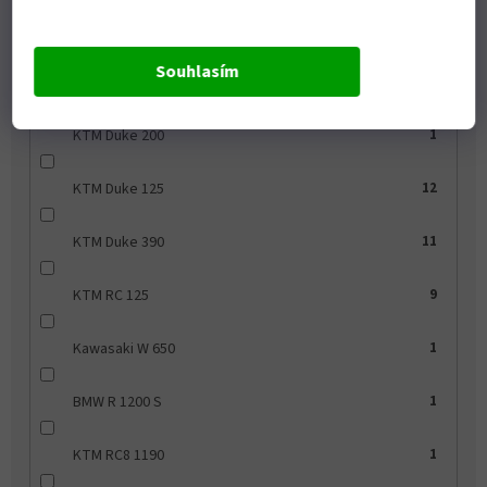
BMW K 1200 S
1
Souhlasím
BMW F 650 ST
1
KTM Duke 200
1
KTM Duke 125
12
KTM Duke 390
11
KTM RC 125
9
Kawasaki W 650
1
BMW R 1200 S
1
KTM RC8 1190
1