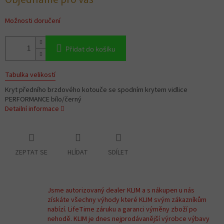
cena:
Možnosti doručení
Přidat do košíku
Tabulka velikostí
Kryt předního brzdového kotouče se spodním krytem vidlice
PERFORMANCE bílo/černý
Detailní informace
ZEPTAT SE
HLÍDAT
SDÍLET
Jsme autorizovaný dealer KLIM a s nákupen u nás
získáte všechny výhody které KLIM svým zákazníkům
nabízí. LifeTime záruku a garanci výměny zboží po
nehodě. KLIM je dnes nejprodávanější výrobce výbavy