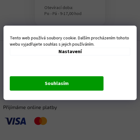
Otevírací doba:
Po - Pá - 9-17,00 hod
Tento web používá soubory cookie. Dalším procházením tohoto
Z
webu vyjadřujete souhlas s jejich používáním.
á
Nastavení
p
a
t
í
Souhlasím
Přijímáme online platby