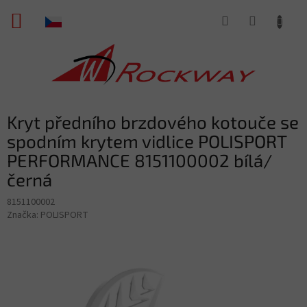
Přejít
NÁKUPNÍ
na
obsah
KOŠÍK
Kryt předního brzdového kotouče se
spodním krytem vidlice POLISPORT
PERFORMANCE 8151100002 bílá/
černá
8151100002
Značka:
POLISPORT