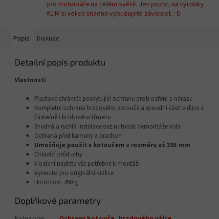
pro motorkáře na celém světě. Jen pozor, na výrobky
KLIM si velice snadno vybudujete závislost. :-D
Popis
Diskuze
Detailní popis produktu
Vlastnosti
Plastové chrániče poskytující ochranu proti odření a nárazu
Kompletní ochrana brzdového kotouče a spoudní části vidlice a
částečně i brzdového třmenu
Snadná a rychlá instalace bez nutnosti demontáže kola
Ochrana před kameny a prachem
Umožňuje použít s kotoučem v rozměru až 295 mm
Chladící průduchy
V balení najdete vše potřebné k montáži
Vyvinuto pro originální vidlice
Hmotnost: 450 g
Doplňkové parametry
Kategorie
:
Ochrany kotouče, brzdového válce