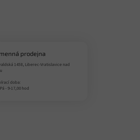
menná prodejna
aldská 1458, Liberec-Vratislavice nad
ou
írací doba:
 Pá - 9-17,00 hod