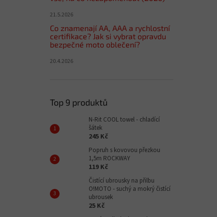
21.5.2026
Co znamenají AA, AAA a rychlostní
certifikace? Jak si vybrat opravdu
bezpečné moto oblečení?
20.4.2026
Top 9 produktů
N-Rit COOL towel - chladící
šátek
245 Kč
Popruh s kovovou přezkou
1,5m ROCKWAY
119 Kč
Čistící ubrousky na přilbu
O!MOTO - suchý a mokrý čistící
ubrousek
25 Kč