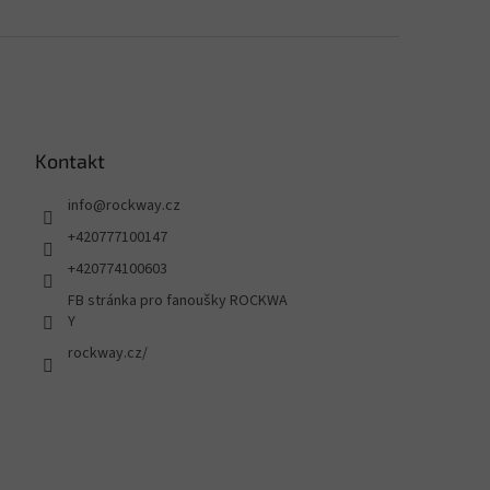
Kontakt
info
@
rockway.cz
+420777100147
+420774100603
FB stránka pro fanoušky ROCKWA
Y
rockway.cz/