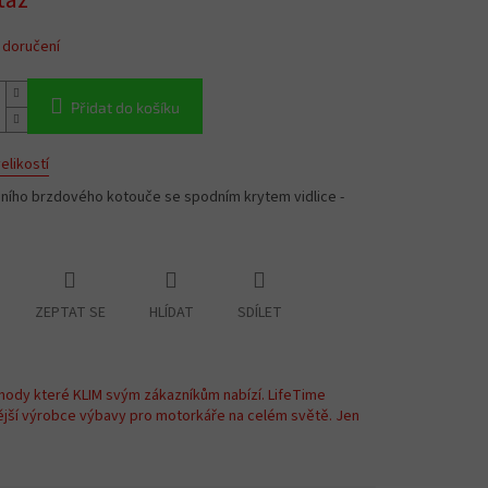
taz
 doručení
Přidat do košíku
elikostí
dního brzdového kotouče se spodním krytem vidlice -
ZEPTAT SE
HLÍDAT
SDÍLET
hody které KLIM svým zákazníkům nabízí. LifeTime
ější výrobce výbavy pro motorkáře na celém světě. Jen