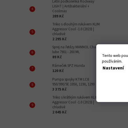
Letní podkolenka Rockway
LIGHT | Antibakteriální +
Coolmax
289 Kč
Triko s dlouhým rukávem KLIM
Aggressor Cool -1.0 (2023) |
chladivé
2 295 Kč
Sprej na řetězy MANNOL Chain
lube 7901 - 200 ML
Tento web použ
89 Kč
používáním.
Rámeček SPZ Honda
Nastavení
120 Kč
Pumpa spojky KTM LC8
950/990/SE 1050, 1190, 1290
3 375 Kč
Triko s krátkým rukávem KLIM
Aggressor Cool -1.0 (2023) |
chladivé
2 045 Kč