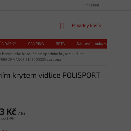
CZK
Čeština
OCHRANA OSOBNÍCH ÚDAJŮ
CENÍK DOPRAVY A PLATBY
Přihlášení
REKLAMACE
NÁKUPNÍ
Prázdný košík
KOŠÍK
Í A DÁRKY
CAMPING
BETA
Dárkové poukazy
Blog
o brzdového kotouče se spodním krytem vidlice
PERFORMANCE 8158500005 červená
ním krytem vidlice POLISPORT
83 Kč
/ ks
 bez DPH