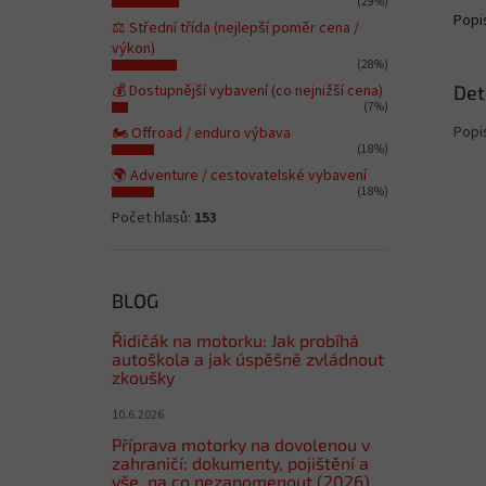
(29%)
Popi
⚖️ Střední třída (nejlepší poměr cena /
výkon)
(28%)
💰 Dostupnější vybavení (co nejnižší cena)
Det
(7%)
Popi
🏍️ Offroad / enduro výbava
(18%)
🌍 Adventure / cestovatelské vybavení
(18%)
Počet hlasů:
153
BLOG
Řidičák na motorku: Jak probíhá
autoškola a jak úspěšně zvládnout
zkoušky
10.6.2026
Příprava motorky na dovolenou v
zahraničí: dokumenty, pojištění a
vše, na co nezapomenout (2026)