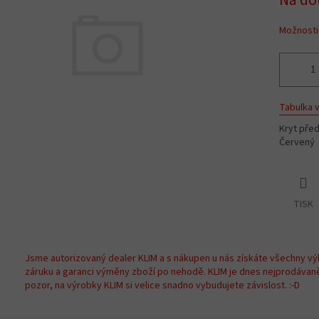
Na do
cena:
Možnosti
Tabulka v
Kryt pře
Červený
TISK
Jsme autorizovaný dealer KLIM a s nákupen u nás získáte všechny vý
záruku a garanci výměny zboží po nehodě. KLIM je dnes nejprodávan
pozor, na výrobky KLIM si velice snadno vybudujete závislost. :-D