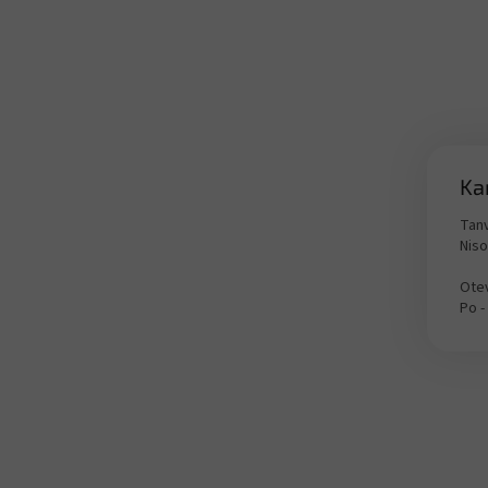
Ka
Tanv
Nis
Otev
Po -