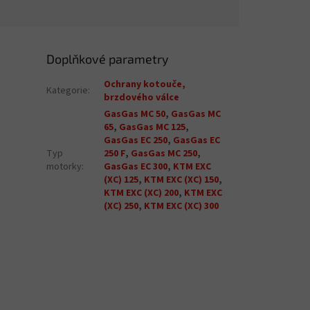
Doplňkové parametry
Ochrany kotouče,
Kategorie
:
brzdového válce
GasGas MC 50
,
GasGas MC
65
,
GasGas MC 125
,
GasGas EC 250
,
GasGas EC
Typ
250 F
,
GasGas MC 250
,
motorky
:
GasGas EC 300
,
KTM EXC
(XC) 125
,
KTM EXC (XC) 150
,
KTM EXC (XC) 200
,
KTM EXC
(XC) 250
,
KTM EXC (XC) 300