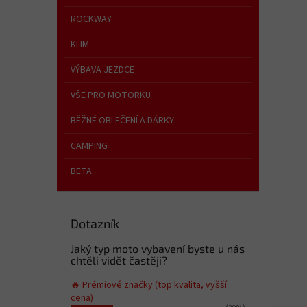
a
n
ROCKWAY
e
KLIM
l
VÝBAVA JEZDCE
VŠE PRO MOTORKU
BĚŽNÉ OBLEČENÍ A DÁRKY
CAMPING
BETA
Dotazník
Jaký typ moto vybavení byste u nás
chtěli vidět častěji?
🔥 Prémiové značky (top kvalita, vyšší
cena)