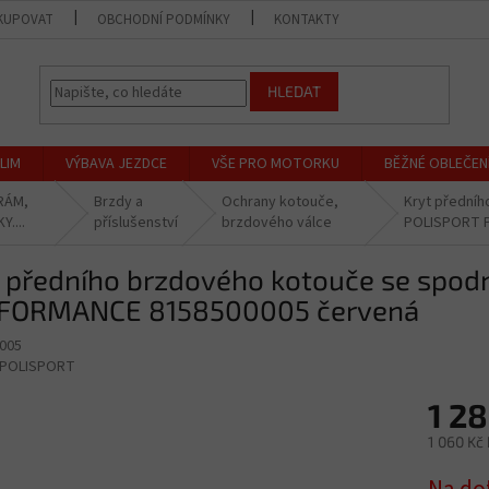
KUPOVAT
OBCHODNÍ PODMÍNKY
KONTAKTY
PRODEJNA
HLEDAT
LIM
VÝBAVA JEZDCE
VŠE PRO MOTORKU
BĚŽNÉ OBLEČEN
RÁM,
Brzdy a
Ochrany kotouče,
Kryt předníh
....
příslušenství
brzdového válce
POLISPORT 
t předního brzdového kotouče se spod
FORMANCE 8158500005 červená
005
POLISPORT
1 2
1 060 Kč
Měrná