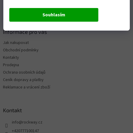
Souhlasím
Informace pro vás
Jak nakupovat
Obchodní podmínky
Kontakty
Prodejna
Ochrana osobních údajů
Ceník dopravy a platby
Reklamace a vrácení zboží
Kontakt
info
@
rockway.cz
+420777100147