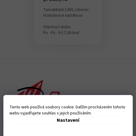
Tanvaldská 1458, Liberec-
Vratislavice nad Nisou
Otevírací doba:
Po - Pá - 9-17,00 hod
Z
á
p
a
t
í
Tento web používá soubory cookie. Dalším procházením tohoto
webu vyjadřujete souhlas s jejich používáním.
Nastavení
Přijímáme online platby