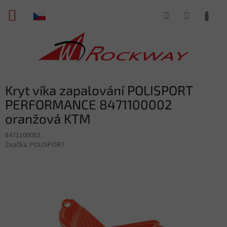
Přejít
NÁKUPNÍ
na
obsah
KOŠÍK
Kryt víka zapalování POLISPORT
PERFORMANCE 8471100002
oranžová KTM
8471100002
Značka:
POLISPORT