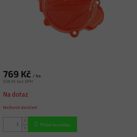
769 Kč
/ ks
636 Kč bez DPH
Měrná
Na dotaz
cena:
Možnosti doručení
Přidat do košíku