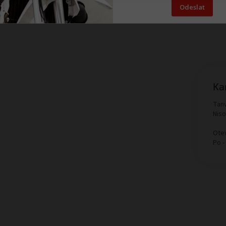
Odeslat
Ka
Tanv
Nis
Otev
Po -