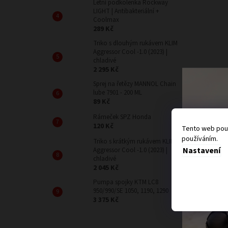
Letní podkolenka Rockway
LIGHT | Antibakteriální +
Coolmax
289 Kč
Triko s dlouhým rukávem KLIM
Aggressor Cool -1.0 (2023) |
chladivé
2 295 Kč
Sprej na řetězy MANNOL Chain
lube 7901 - 200 ML
89 Kč
Rámeček SPZ Honda
120 Kč
Tento web použ
používáním.
Triko s krátkým rukávem KLIM
Nastavení
Aggressor Cool -1.0 (2023) |
chladivé
2 045 Kč
Pumpa spojky KTM LC8
950/990/SE 1050, 1190, 1290
3 375 Kč