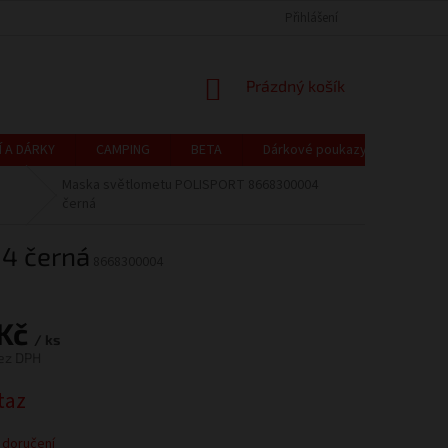
CZK
Čeština
OCHRANA OSOBNÍCH ÚDAJŮ
CENÍK DOPRAVY A PLATBY
Přihlášení
REKLAMACE
NÁKUPNÍ
Prázdný košík
KOŠÍK
Í A DÁRKY
CAMPING
BETA
Dárkové poukazy
Blog
Maska světlometu POLISPORT 8668300004
černá
4 černá
8668300004
 Kč
/ ks
ez DPH
taz
 doručení