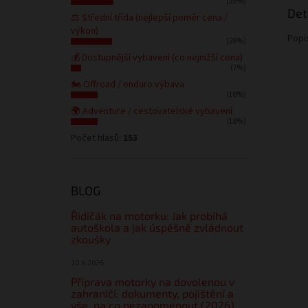
(29%)
Det
⚖️ Střední třída (nejlepší poměr cena /
výkon)
Popi
(28%)
💰 Dostupnější vybavení (co nejnižší cena)
(7%)
🏍️ Offroad / enduro výbava
(18%)
🌍 Adventure / cestovatelské vybavení
(18%)
Počet hlasů:
153
BLOG
Řidičák na motorku: Jak probíhá
autoškola a jak úspěšně zvládnout
zkoušky
10.6.2026
Příprava motorky na dovolenou v
zahraničí: dokumenty, pojištění a
vše, na co nezapomenout (2026)