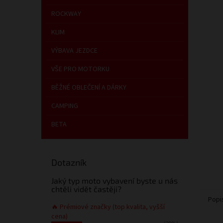
a
n
ROCKWAY
e
KLIM
l
VÝBAVA JEZDCE
VŠE PRO MOTORKU
BĚŽNÉ OBLEČENÍ A DÁRKY
CAMPING
BETA
Dotazník
Jaký typ moto vybavení byste u nás
chtěli vidět častěji?
Popi
🔥 Prémiové značky (top kvalita, vyšší
cena)