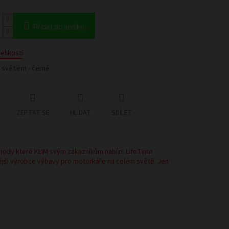
Přidat do košíku
elikostí
 světlem - černé
ZEPTAT SE
HLÍDAT
SDÍLET
hody které KLIM svým zákazníkům nabízí. LifeTime
ější výrobce výbavy pro motorkáře na celém světě. Jen