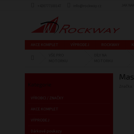
Přejít
JAK NA
+420777100147
info@rockway.cz
na
obsah
AKCE KOMPLET
VÝPRODEJ
ROCKWAY
K
VŠE PRO
DÍLY NA
Domů
MOTORKU
MOTORKU
P
Mas
o
Přeskočit
s
Kategorie
kategorie
Značka:
t
r
VÝROBCI / ZNAČKY
a
n
AKCE KOMPLET
n
VÝPRODEJ
í
p
Dárkové poukazy