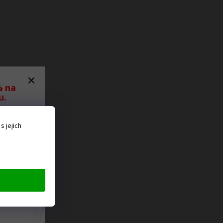
% na
u.
ěru
 jejich
 ať
ná
ngové