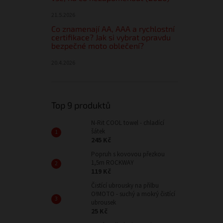
21.5.2026
Co znamenají AA, AAA a rychlostní
certifikace? Jak si vybrat opravdu
bezpečné moto oblečení?
20.4.2026
Top 9 produktů
N-Rit COOL towel - chladící
šátek
245 Kč
Popruh s kovovou přezkou
1,5m ROCKWAY
119 Kč
Čistící ubrousky na přilbu
O!MOTO - suchý a mokrý čistící
ubrousek
25 Kč