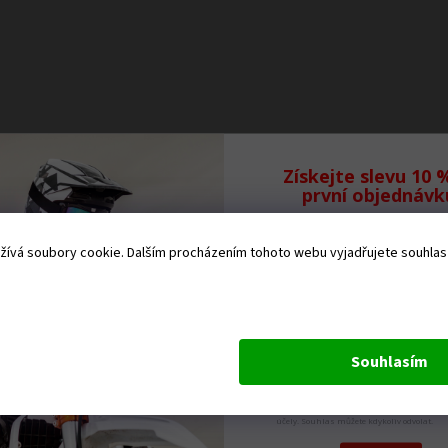
Získejte slevu 10 
první objednávk
Přihlaste se k odb
ívá soubory cookie. Dalším procházením tohoto webu vyjadřujete souhlas s
našeho newsletteru,
Vám neunikne žád
novinka.
Souhlasím
Odesláním formuláře dáváte souhlas se
zpracováním osobních údajů pro marketi
účely. Souhlas můžete kdykoliv odvolat.