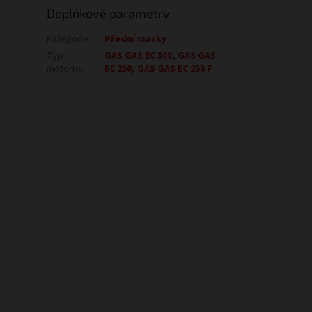
Doplňkové parametry
Kategorie
:
Přední masky
Typ
GAS GAS EC 300
,
GAS GAS
motorky
:
EC 250
,
GAS GAS EC 250 F