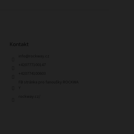
Kontakt
info
@
rockway.cz
+420777100147
+420774100603
FB stránka pro fanoušky ROCKWA
Y
rockway.cz/