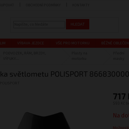
KUPOVAT
OBCHODNÍ PODMÍNKY
KONTAKTY
PRODEJNA
HLEDAT
LIM
VÝBAVA JEZDCE
VŠE PRO MOTORKU
BĚŽNÉ OBLEČEN
PODVOZEK, RÁM, BRZDY,
Plasty na
Přední
VÝFUKY....
motorku
masky
ka světlometu POLISPORT 866830000
POLISPORT
717
593 Kč b
Měrná
Na do
cena:
Možnosti