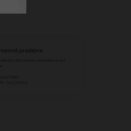
menná prodejna
aldská 1458, Liberec-Vratislavice nad
ou
írací doba:
 Pá - 9-17,00 hod