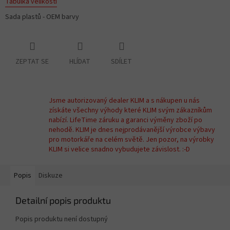
Tabulka velikostí
Sada plastů - OEM barvy
ZEPTAT SE
HLÍDAT
SDÍLET
Jsme autorizovaný dealer KLIM a s nákupen u nás
získáte všechny výhody které KLIM svým zákazníkům
nabízí. LifeTime záruku a garanci výměny zboží po
nehodě. KLIM je dnes nejprodávanější výrobce výbavy
pro motorkáře na celém světě. Jen pozor, na výrobky
KLIM si velice snadno vybudujete závislost. :-D
Popis
Diskuze
Detailní popis produktu
Popis produktu není dostupný