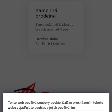
Kamenná
prodejna
Tanvaldská 1458, Liberec-
Vratislavice nad Nisou
Otevírací doba:
Po - Pá - 9-17,00 hod
Z
á
p
a
t
í
Tento web používá soubory cookie. Dalším procházením tohoto
webu vyjadřujete souhlas s jejich používáním.