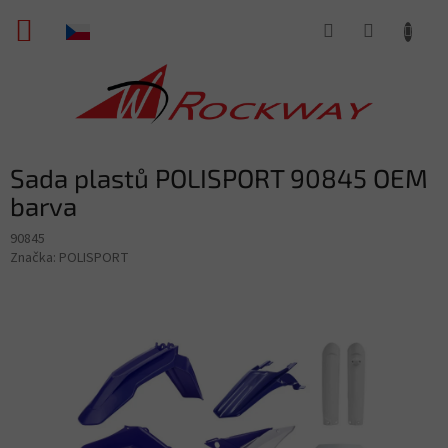
Přejít
NÁKUPNÍ
na
obsah
KOŠÍK
Sada plastů POLISPORT 90845 OEM
barva
90845
Značka:
POLISPORT