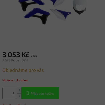
3 053 Kč
/ ks
2 523 Kč bez DPH
Měrná
Objednáme pro vás
cena:
Možnosti doručení
Přidat do košíku