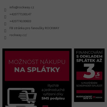
info
@
rockway.cz
+420777100147
+420774100603
FB stránka pro fanoušky ROCKWAY
rockway.cz/