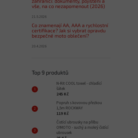
zahraničí: dokumenty, pojištění a
vše, na co nezapomenout (2026)
21.5.2026
Co znamenají AA, AAA a rychlostní
certifikace? Jak si vybrat opravdu
bezpečné moto oblečení?
20.4.2026
Top 9 produktů
N-Rit COOL towel - chladící
šátek
245 Kč
Popruh s kovovou přezkou
1,5m ROCKWAY
119 Kč
Čistící ubrousky na přilbu
O!MOTO - suchý a mokrý čistící
ubrousek