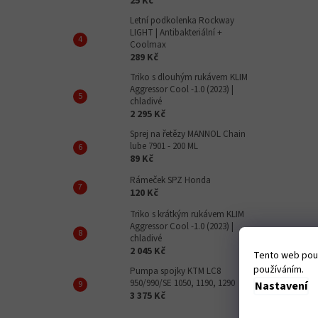
25 Kč
Letní podkolenka Rockway
LIGHT | Antibakteriální +
Coolmax
289 Kč
Triko s dlouhým rukávem KLIM
Aggressor Cool -1.0 (2023) |
chladivé
2 295 Kč
Sprej na řetězy MANNOL Chain
lube 7901 - 200 ML
89 Kč
Rámeček SPZ Honda
120 Kč
Triko s krátkým rukávem KLIM
Aggressor Cool -1.0 (2023) |
chladivé
2 045 Kč
Tento web použ
používáním.
Pumpa spojky KTM LC8
950/990/SE 1050, 1190, 1290
Nastavení
3 375 Kč