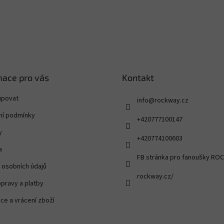
mace pro vás
Kontakt
upovat
info
@
rockway.cz
í podmínky
+420777100147
y
+420774100603
a
FB stránka pro fanoušky R
 osobních údajů
rockway.cz/
pravy a platby
ce a vrácení zboží