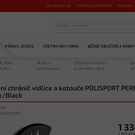
Jak nakupovat
Obchodní podmínky
Kontakty
VÝBAVA JEZDCE
VŠE PRO MOTORKU
BĚŽNÉ OBLEČENÍ A DÁRKY
, RÁM,
Brzdy a
Ochrany kotouče,
Sp
UKY....
příslušenství
brzdového válce
81
ní chránič vidlice a kotouče POLISPORT 
k/Black
005
POLISPORT
1 3
1 102 Kč