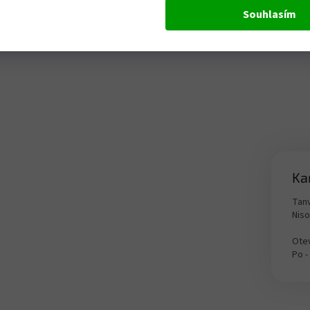
Souhlasím
Ka
Tanv
Nis
Otev
Po -