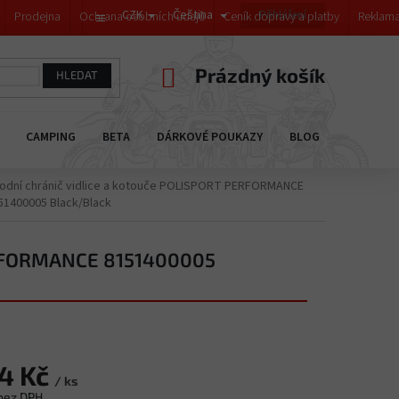
CZK
Čeština
Přihlášení
Prodejna
Ochrana osobních údajů
Ceník dopravy a platby
Reklama
NÁKUPNÍ
Prázdný košík
HLEDAT
KOŠÍK
CAMPING
BETA
DÁRKOVÉ POUKAZY
BLOG
PRODÁVA
odní chránič vidlice a kotouče POLISPORT PERFORMANCE
51400005 Black/Black
PERFORMANCE 8151400005
34 Kč
/ ks
 bez DPH