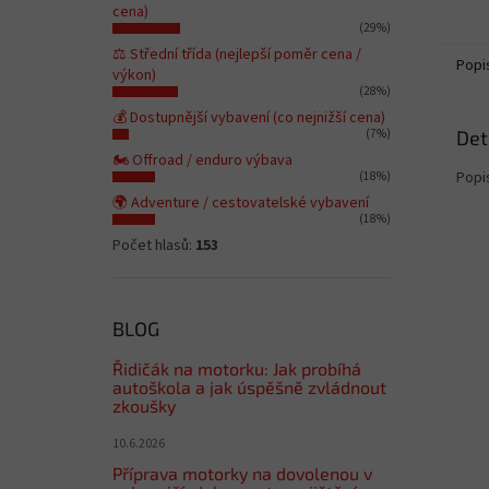
cena)
(29%)
⚖️ Střední třída (nejlepší poměr cena /
Popi
výkon)
(28%)
💰 Dostupnější vybavení (co nejnižší cena)
Det
(7%)
🏍️ Offroad / enduro výbava
Popi
(18%)
🌍 Adventure / cestovatelské vybavení
(18%)
Počet hlasů:
153
BLOG
Řidičák na motorku: Jak probíhá
autoškola a jak úspěšně zvládnout
zkoušky
10.6.2026
Příprava motorky na dovolenou v