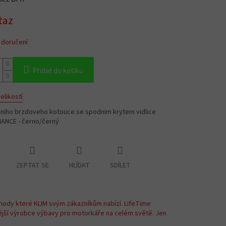
taz
 doručení
Přidat do košíku
elikostí
dniho brzdoveho kotouce se spodnim krytem vidlice
NCE - černo/černý
ZEPTAT SE
HLÍDAT
SDÍLET
hody které KLIM svým zákazníkům nabízí. LifeTime
ější výrobce výbavy pro motorkáře na celém světě. Jen