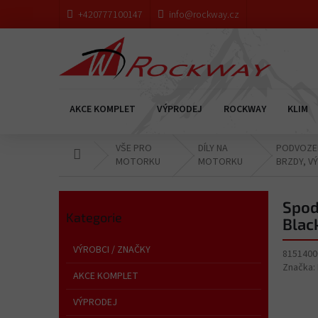
Přejít
+420777100147
info@rockway.cz
na
obsah
AKCE KOMPLET
VÝPRODEJ
ROCKWAY
KLIM
VŠE PRO
DÍLY NA
PODVOZEK
Domů
MOTORKU
MOTORKU
BRZDY, VÝF
P
o
Přeskočit
Spod
s
Kategorie
kategorie
Blac
t
r
VÝROBCI / ZNAČKY
8151400
a
Značka:
n
AKCE KOMPLET
n
VÝPRODEJ
í