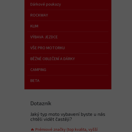
p
Dárkové poukazy
a
n
ROCKWAY
e
KLIM
l
VÝBAVA JEZDCE
VŠE PRO MOTORKU
BĚŽNÉ OBLEČENÍ A DÁRKY
CAMPING
BETA
Dotazník
Jaký typ moto vybavení byste u nás
chtěli vidět častěji?
🔥 Prémiové značky (top kvalita, vyšší