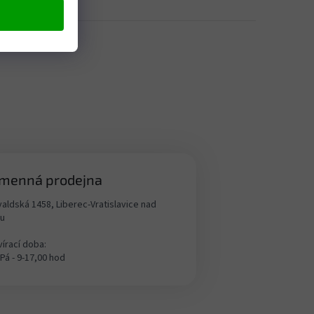
menná prodejna
aldská 1458, Liberec-Vratislavice nad
ou
írací doba:
 Pá - 9-17,00 hod