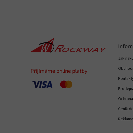
Z
á
Infor
p
a
Jak nak
t
Obchodn
í
Přijímáme online platby
Kontakt
Prodejn
Ochrana
Ceník do
Reklama